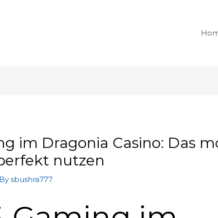
Ho
 im Dragonia Casino: Das m
 perfekt nutzen
 By
sbushra777
‑Gaming im