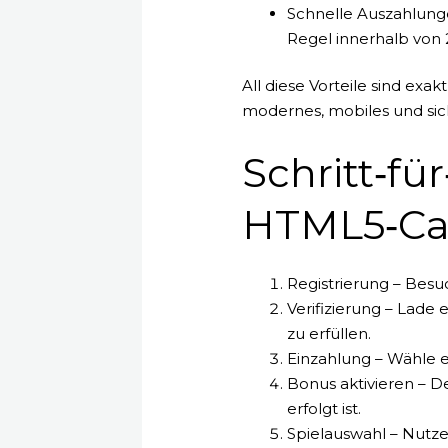
Schnelle Auszahlung
Regel innerhalb von 
All diese Vorteile sind exa
modernes, mobiles und sich
Schritt‑für
HTML5‑Cas
Registrierung – Besuc
Verifizierung – Lade
zu erfüllen.
Einzahlung – Wähle e
Bonus aktivieren – 
erfolgt ist.
Spielauswahl – Nutze