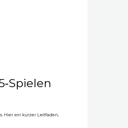
5‑Spielen
. Hier ein kurzer Leitfaden,