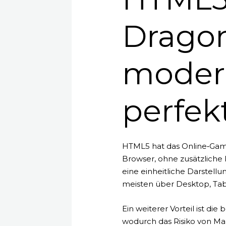
Dragon
modern
perfek
HTML5 hat das Online‑Gami
Browser, ohne zusätzliche 
eine einheitliche Darstellu
meisten über Desktop, Tab
Ein weiterer Vorteil ist di
wodurch das Risiko von Mal