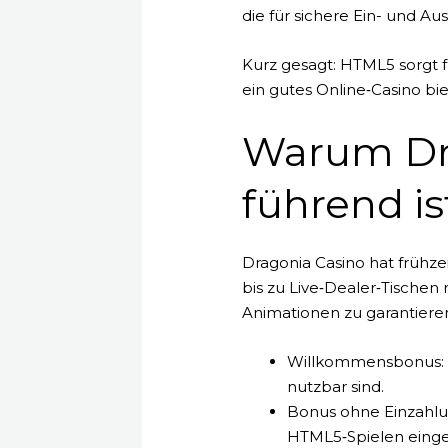
die für sichere Ein- und A
Kurz gesagt: HTML5 sorgt f
ein gutes Online‑Casino bie
Warum Dr
führend is
Dragonia Casino hat frühzei
bis zu Live‑Dealer‑Tischen
Animationen zu garantiere
Willkommensbonus: Ne
nutzbar sind.
Bonus ohne Einzahlung
HTML5‑Spielen einge