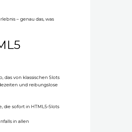
rlebnis – genau das, was
ML5
, das von klassischen Slots
adezeiten und reibungslose
 die sofort in HTML5‑Slots
falls in allen