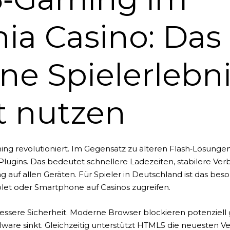
ia Casino: Das
e Spielerlebn
t nutzen
ng revolutioniert. Im Gegensatz zu älteren Flash‑Lösungen
Plugins. Das bedeutet schnellere Ladezeiten, stabilere Ve
ng auf allen Geräten. Für Spieler in Deutschland ist das beso
let oder Smartphone auf Casinos zugreifen.
e bessere Sicherheit. Moderne Browser blockieren potenziell 
ware sinkt. Gleichzeitig unterstützt HTML5 die neuesten V