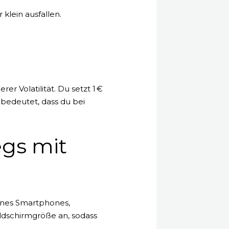
 klein ausfallen.
er Volatilität. Du setzt 1 €
bedeutet, dass du bei
egs mit
ines Smartphones,
ildschirmgröße an, sodass