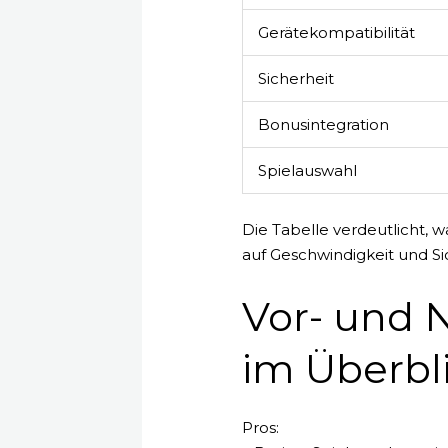
Gerätekompatibilität
Sicherheit
Bonusintegration
Spielauswahl
Die Tabelle verdeutlicht, 
auf Geschwindigkeit und Si
Vor- und 
im Überbl
Pros: