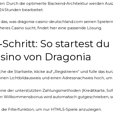
en: Durch die optimierte Backend‑Architektur werden Aus
24 Stunden bearbeitet.
kt das, was dragonia-casino-deutschland.com seinen Spielern
eres Casino sucht, findet hier eine passende Lösung.
‑Schritt: So startest du
ino von Dragonia
he die Startseite, klicke auf „Registrieren“ und fülle das ku
 einen Lichtbildausweis und einen Adressnachweis hoch, u
ine der unterstützten Zahlungsmethoden (Kreditkarte, Sof
Der Willkommensbonus wird automatisch gutgeschrieben, so
 die Filterfunktion, um nur HTML5‑Spiele anzuzeigen.