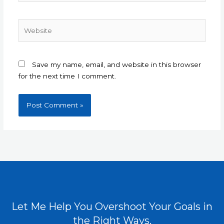
Website
Save my name, email, and website in this browser
for the next time I comment.
Let Me Help You Overshoot Your Goals in
the Right Ways.