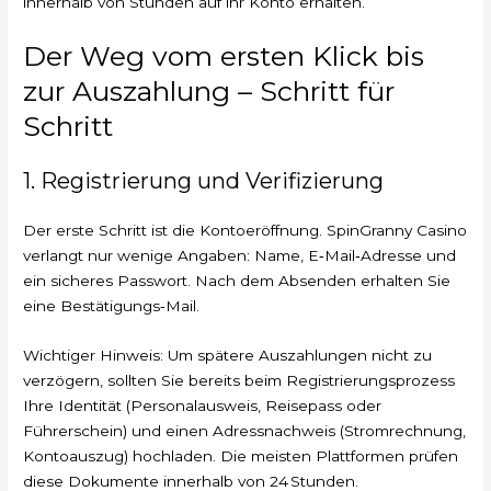
innerhalb von Stunden auf ihr Konto erhalten.
Der Weg vom ersten Klick bis
zur Auszahlung – Schritt für
Schritt
1. Registrierung und Verifizierung
Der erste Schritt ist die Kontoeröffnung. SpinGranny Casino
verlangt nur wenige Angaben: Name, E‑Mail‑Adresse und
ein sicheres Passwort. Nach dem Absenden erhalten Sie
eine Bestätigungs‑Mail.
Wichtiger Hinweis: Um spätere Auszahlungen nicht zu
verzögern, sollten Sie bereits beim Registrierungsprozess
Ihre Identität (Personalausweis, Reisepass oder
Führerschein) und einen Adressnachweis (Stromrechnung,
Kontoauszug) hochladen. Die meisten Plattformen prüfen
diese Dokumente innerhalb von 24 Stunden.