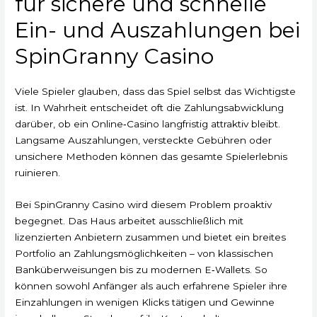
für sichere und schnelle
Ein- und Auszahlungen bei
SpinGranny Casino
Viele Spieler glauben, dass das Spiel selbst das Wichtigste
ist. In Wahrheit entscheidet oft die Zahlungsabwicklung
darüber, ob ein Online‑Casino langfristig attraktiv bleibt.
Langsame Auszahlungen, versteckte Gebühren oder
unsichere Methoden können das gesamte Spielerlebnis
ruinieren.
Bei SpinGranny Casino wird diesem Problem proaktiv
begegnet. Das Haus arbeitet ausschließlich mit
lizenzierten Anbietern zusammen und bietet ein breites
Portfolio an Zahlungsmöglichkeiten – von klassischen
Banküberweisungen bis zu modernen E‑Wallets. So
können sowohl Anfänger als auch erfahrene Spieler ihre
Einzahlungen in wenigen Klicks tätigen und Gewinne