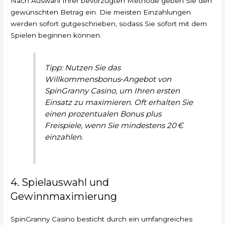
Nach Auswahl Ihrer bevorzugten Methode geben Sie den
gewünschten Betrag ein. Die meisten Einzahlungen
werden sofort gutgeschrieben, sodass Sie sofort mit dem
Spielen beginnen können.
Tipp: Nutzen Sie das
Willkommensbonus‑Angebot von
SpinGranny Casino, um Ihren ersten
Einsatz zu maximieren. Oft erhalten Sie
einen prozentualen Bonus plus
Freispiele, wenn Sie mindestens 20 €
einzahlen.
4. Spielauswahl und
Gewinnmaximierung
SpinGranny Casino besticht durch ein umfangreiches