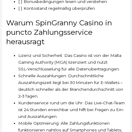
[ ] Bonusbedingungen lesen und verstehen
[ ] Kontostand regelmäßig überprüfen
Warum SpinGranny Casino in
puncto Zahlungsservice
herausragt
Lizenz und Sicherheit: Das Casino ist von der Malta
Gaming Authority (MGA) lizenziert und nutzt
SSL‑Verschlüsselung für alle Datenübertragungen.
Schnelle Auszahlungen: Durchschnittliche
Auszahlungszeit liegt bei 30 Minuten für E‑Wallets –
deutlich schneller als der Branchendurchschnitt von
2‑3 Tagen.
Kundenservice rund um die Uhr: Das Live‑Chat‑Team
ist 24 Stunden erreichbar und hilft bei Fragen zu Ein-
und Auszahlungen.
Mobile Optimierung: Alle Zahlungsfunktionen
funktionieren nahtlos auf Smartphones und Tablets,