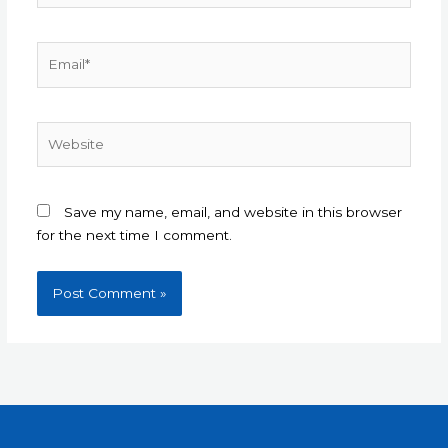
Email*
Website
Save my name, email, and website in this browser
for the next time I comment.