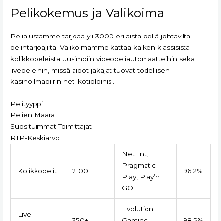
Pelikokemus ja Valikoima
Pelialustamme tarjoaa yli 3000 erilaista peliä johtavilta
pelintarjoajilta. Valikoimamme kattaa kaiken klassisista
kolikkopeleistä uusimpiin videopeliautomaatteihin sekä
livepeleihin, missä aidot jakajat tuovat todellisen
kasinoilmapiirin heti kotioloihisi.
Pelityyppi
Pelien Määrä
Suosituimmat Toimittajat
RTP-Keskiarvo
NetEnt,
Pragmatic
Kolikkopelit
2100+
96.2%
Play, Play’n
GO
Evolution
Live-
350+
Gaming,
98.5%