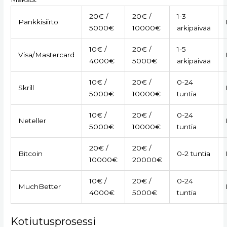
20€ /
20€ /
1-3
Pankkisiirto
5000€
10000€
arkipäivää
10€ /
20€ /
1-5
Visa/Mastercard
4000€
5000€
arkipäivää
10€ /
20€ /
0-24
Skrill
5000€
10000€
tuntia
10€ /
20€ /
0-24
Neteller
5000€
10000€
tuntia
20€ /
20€ /
Bitcoin
0-2 tuntia
10000€
20000€
10€ /
20€ /
0-24
MuchBetter
4000€
5000€
tuntia
Kotiutusprosessi