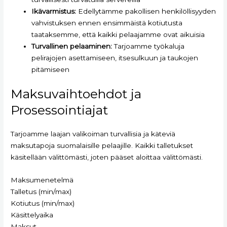
Ikävarmistus:
Edellytämme pakollisen henkilöllisyyden
vahvistuksen ennen ensimmäistä kotiutusta
taataksemme, että kaikki pelaajamme ovat aikuisia
Turvallinen pelaaminen:
Tarjoamme työkaluja
pelirajojen asettamiseen, itsesulkuun ja taukojen
pitämiseen
Maksuvaihtoehdot ja
Prosessointiajat
Tarjoamme laajan valikoiman turvallisia ja käteviä
maksutapoja suomalaisille pelaajille. Kaikki talletukset
käsitellään välittömästi, joten pääset aloittaa välittömästi.
Maksumenetelmä
Talletus (min/max)
Kotiutus (min/max)
Käsittelyaika
Maksut