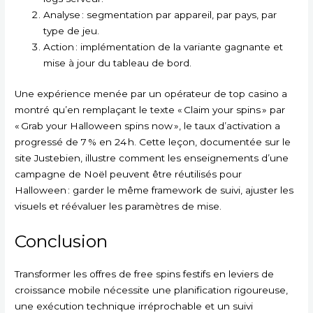
Analyse : segmentation par appareil, par pays, par
type de jeu.
Action : implémentation de la variante gagnante et
mise à jour du tableau de bord.
Une expérience menée par un opérateur de top casino a
montré qu’en remplaçant le texte « Claim your spins » par
« Grab your Halloween spins now », le taux d’activation a
progressé de 7 % en 24 h. Cette leçon, documentée sur le
site Justebien, illustre comment les enseignements d’une
campagne de Noël peuvent être réutilisés pour
Halloween : garder le même framework de suivi, ajuster les
visuels et réévaluer les paramètres de mise.
Conclusion
Transformer les offres de free spins festifs en leviers de
croissance mobile nécessite une planification rigoureuse,
une exécution technique irréprochable et un suivi