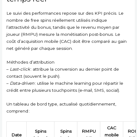
Le suivi des performances repose sur des KPI précis. Le
nombre de free spins réellement utilisés indique
l’attractivité du bonus, tandis que le revenu moyen par
joueur (RMPU) mesure la monétisation post‑bonus. Le
coût d’acquisition mobile (CAC) doit être comparé au gain
net généré par chaque session.
Méthodes d’attribution
–
Last‑click
: attribue la conversion au dernier point de
contact (souvent le push).
–
Data‑driven
: utilise le machine learning pour répartir le
crédit entre plusieurs touchpoints (e‑mail, SMS, social).
Un tableau de bord type, actualisé quotidiennement,
comprend :
CAC
Spins
Spins
RMPU
ROI
Date
mobile