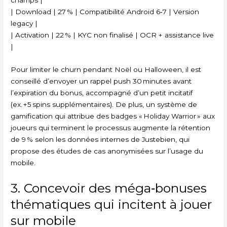
champs |
| Download | 27 % | Compatibilité Android 6‑7 | Version
legacy |
| Activation | 22 % | KYC non finalisé | OCR + assistance live
|
Pour limiter le churn pendant Noël ou Halloween, il est
conseillé d’envoyer un rappel push 30 minutes avant
l’expiration du bonus, accompagné d’un petit incitatif
(ex. +5 spins supplémentaires). De plus, un système de
gamification qui attribue des badges « Holiday Warrior » aux
joueurs qui terminent le processus augmente la rétention
de 9 % selon les données internes de Justebien, qui
propose des études de cas anonymisées sur l’usage du
mobile.
3. Concevoir des méga‑bonuses
thématiques qui incitent à jouer
sur mobile