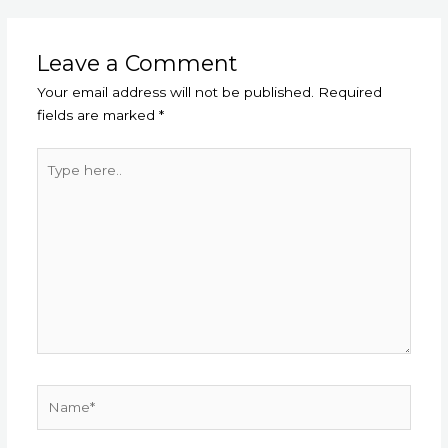
Leave a Comment
Your email address will not be published.
Required
fields are marked
*
Type
here..
Name*