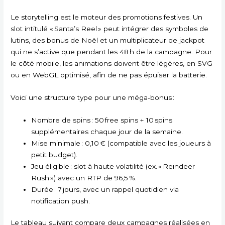
Le storytelling est le moteur des promotions festives. Un
slot intitulé « Santa’s Reel » peut intégrer des symboles de
lutins, des bonus de Noël et un multiplicateur de jackpot
qui ne s’active que pendant les 48 h de la campagne. Pour
le côté mobile, les animations doivent être légères, en SVG
ou en WebGL optimisé, afin de ne pas épuiser la batterie.
Voici une structure type pour une méga‑bonus :
Nombre de spins : 50 free spins + 10 spins
supplémentaires chaque jour de la semaine.
Mise minimale : 0,10 € (compatible avec les joueurs à
petit budget).
Jeu éligible : slot à haute volatilité (ex. « Reindeer
Rush ») avec un RTP de 96,5 %.
Durée : 7 jours, avec un rappel quotidien via
notification push.
Le tableau suivant compare deux campagnes réalisées en