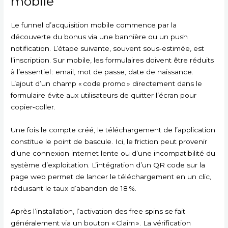
mobile
Le funnel d’acquisition mobile commence par la
découverte du bonus via une bannière ou un push
notification. L’étape suivante, souvent sous‑estimée, est
l’inscription. Sur mobile, les formulaires doivent être réduits
à l’essentiel : email, mot de passe, date de naissance.
L’ajout d’un champ « code promo » directement dans le
formulaire évite aux utilisateurs de quitter l’écran pour
copier‑coller.
Une fois le compte créé, le téléchargement de l’application
constitue le point de bascule. Ici, le friction peut provenir
d’une connexion internet lente ou d’une incompatibilité du
système d’exploitation. L’intégration d’un QR code sur la
page web permet de lancer le téléchargement en un clic,
réduisant le taux d’abandon de 18 %.
Après l’installation, l’activation des free spins se fait
généralement via un bouton « Claim ». La vérification