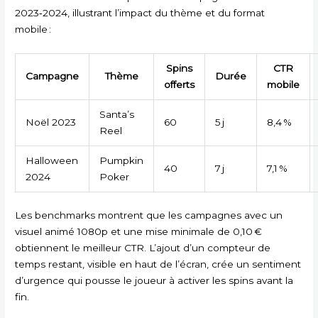
2023‑2024, illustrant l’impact du thème et du format
mobile :
Spins
CTR
Campagne
Thème
Durée
offerts
mobile
Santa’s
Noël 2023
60
5 j
8,4 %
Reel
Halloween
Pumpkin
40
7 j
7,1 %
2024
Poker
Les benchmarks montrent que les campagnes avec un
visuel animé 1080p et une mise minimale de 0,10 €
obtiennent le meilleur CTR. L’ajout d’un compteur de
temps restant, visible en haut de l’écran, crée un sentiment
d’urgence qui pousse le joueur à activer les spins avant la
fin.