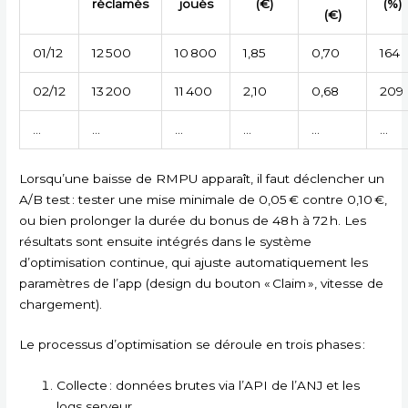
réclamés
joués
(€)
(%)
(€)
01/12
12 500
10 800
1,85
0,70
164
02/12
13 200
11 400
2,10
0,68
209
…
…
…
…
…
…
Lorsqu’une baisse de RMPU apparaît, il faut déclencher un
A/B test : tester une mise minimale de 0,05 € contre 0,10 €,
ou bien prolonger la durée du bonus de 48 h à 72 h. Les
résultats sont ensuite intégrés dans le système
d’optimisation continue, qui ajuste automatiquement les
paramètres de l’app (design du bouton « Claim », vitesse de
chargement).
Le processus d’optimisation se déroule en trois phases :
Collecte : données brutes via l’API de l’ANJ et les
logs serveur.