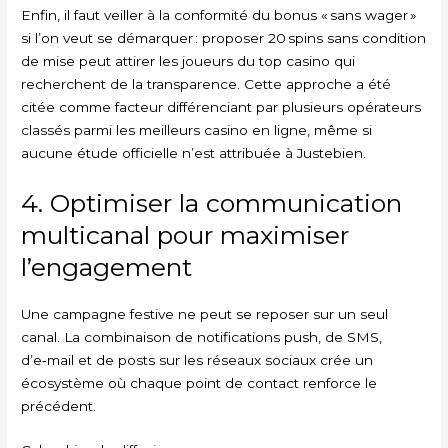
Enfin, il faut veiller à la conformité du bonus « sans wager »
si l’on veut se démarquer : proposer 20 spins sans condition
de mise peut attirer les joueurs du top casino qui
recherchent de la transparence. Cette approche a été
citée comme facteur différenciant par plusieurs opérateurs
classés parmi les meilleurs casino en ligne, même si
aucune étude officielle n’est attribuée à Justebien.
4. Optimiser la communication
multicanal pour maximiser
l’engagement
Une campagne festive ne peut se reposer sur un seul
canal. La combinaison de notifications push, de SMS,
d’e‑mail et de posts sur les réseaux sociaux crée un
écosystème où chaque point de contact renforce le
précédent.