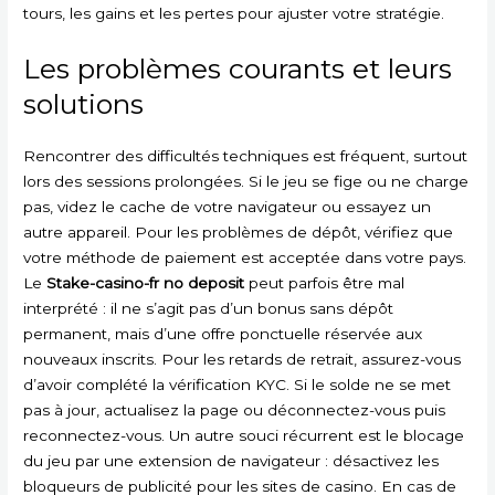
tours, les gains et les pertes pour ajuster votre stratégie.
Les problèmes courants et leurs
solutions
Rencontrer des difficultés techniques est fréquent, surtout
lors des sessions prolongées. Si le jeu se fige ou ne charge
pas, videz le cache de votre navigateur ou essayez un
autre appareil. Pour les problèmes de dépôt, vérifiez que
votre méthode de paiement est acceptée dans votre pays.
Le
Stake-casino-fr no deposit
peut parfois être mal
interprété : il ne s’agit pas d’un bonus sans dépôt
permanent, mais d’une offre ponctuelle réservée aux
nouveaux inscrits. Pour les retards de retrait, assurez-vous
d’avoir complété la vérification KYC. Si le solde ne se met
pas à jour, actualisez la page ou déconnectez-vous puis
reconnectez-vous. Un autre souci récurrent est le blocage
du jeu par une extension de navigateur : désactivez les
bloqueurs de publicité pour les sites de casino. En cas de