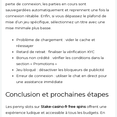
perte de connexion, les parties en cours sont
sauvegardées automatiquement et reprennent une fois la
connexion rétablie. Enfin, si vous dépassez le plafond de
mise d’un jeu spécifique, sélectionnez un titre avec une
mise minimale plus basse.
Problème de chargement : vider le cache et
réessayer
Retard de retrait : finaliser la vérification KYC
Bonus non crédité : vérifier les conditions dans la
section « Promotions »
Jeu bloqué : désactiver les bloqueurs de publicité
Erreur de connexion : utiliser le chat en direct pour
une assistance immédiate
Conclusion et prochaines étapes
Les penny slots sur
Stake-casino-fr free spins
offrent une
expérience ludique et accessible à tous les budgets. En