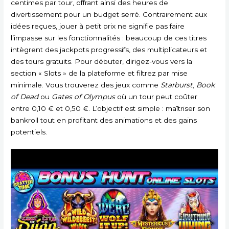
centimes par tour, offrant ainsi des heures de
divertissement pour un budget serré. Contrairement aux
idées reçues, jouer à petit prix ne signifie pas faire
l’impasse sur les fonctionnalités : beaucoup de ces titres
intègrent des jackpots progressifs, des multiplicateurs et
des tours gratuits. Pour débuter, dirigez-vous vers la
section « Slots » de la plateforme et filtrez par mise
minimale. Vous trouverez des jeux comme
Starburst
,
Book
of Dead
ou
Gates of Olympus
où un tour peut coûter
entre 0,10 € et 0,50 €. L’objectif est simple : maîtriser son
bankroll tout en profitant des animations et des gains
potentiels.