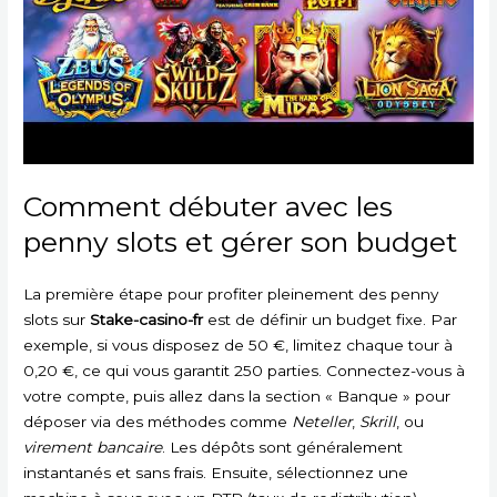
Comment débuter avec les
penny slots et gérer son budget
La première étape pour profiter pleinement des penny
slots sur
Stake-casino-fr
est de définir un budget fixe. Par
exemple, si vous disposez de 50 €, limitez chaque tour à
0,20 €, ce qui vous garantit 250 parties. Connectez-vous à
votre compte, puis allez dans la section « Banque » pour
déposer via des méthodes comme
Neteller
,
Skrill
, ou
virement bancaire
. Les dépôts sont généralement
instantanés et sans frais. Ensuite, sélectionnez une