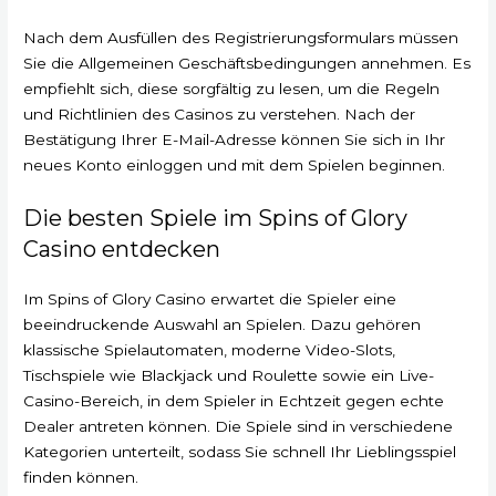
Nach dem Ausfüllen des Registrierungsformulars müssen
Sie die Allgemeinen Geschäftsbedingungen annehmen. Es
empfiehlt sich, diese sorgfältig zu lesen, um die Regeln
und Richtlinien des Casinos zu verstehen. Nach der
Bestätigung Ihrer E-Mail-Adresse können Sie sich in Ihr
neues Konto einloggen und mit dem Spielen beginnen.
Die besten Spiele im Spins of Glory
Casino entdecken
Im Spins of Glory Casino erwartet die Spieler eine
beeindruckende Auswahl an Spielen. Dazu gehören
klassische Spielautomaten, moderne Video-Slots,
Tischspiele wie Blackjack und Roulette sowie ein Live-
Casino-Bereich, in dem Spieler in Echtzeit gegen echte
Dealer antreten können. Die Spiele sind in verschiedene
Kategorien unterteilt, sodass Sie schnell Ihr Lieblingsspiel
finden können.