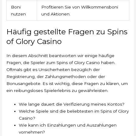
Boni
Profitieren Sie von Willkommensboni
nutzen
und Aktionen.
Häufig gestellte Fragen zu Spins
of Glory Casino
In diesem Abschnitt beantworten wir einige häufige
Fragen, die Spieler zum Spins of Glory Casino haben.
Oftmals gibt es Unsicherheiten bezüglich der
Registrierung, der Zahlungsmethoden oder der
Bonusangebote. Es ist wichtig, diese Fragen zu klären, um
ein reibungsloses Spielerlebnis zu gewährleisten.
Wie lange dauert die Verifizierung meines Kontos?
Welche Spiele sind die beliebtesten im Spins of Glory
Casino?
Wie kann ich Einzahlungen und Auszahlungen
vornehmen?