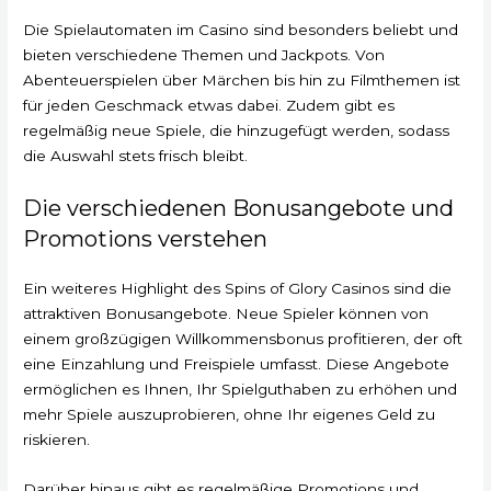
Die Spielautomaten im Casino sind besonders beliebt und
bieten verschiedene Themen und Jackpots. Von
Abenteuerspielen über Märchen bis hin zu Filmthemen ist
für jeden Geschmack etwas dabei. Zudem gibt es
regelmäßig neue Spiele, die hinzugefügt werden, sodass
die Auswahl stets frisch bleibt.
Die verschiedenen Bonusangebote und
Promotions verstehen
Ein weiteres Highlight des Spins of Glory Casinos sind die
attraktiven Bonusangebote. Neue Spieler können von
einem großzügigen Willkommensbonus profitieren, der oft
eine Einzahlung und Freispiele umfasst. Diese Angebote
ermöglichen es Ihnen, Ihr Spielguthaben zu erhöhen und
mehr Spiele auszuprobieren, ohne Ihr eigenes Geld zu
riskieren.
Darüber hinaus gibt es regelmäßige Promotions und