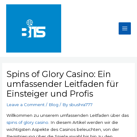
Skip
to
content
Main
Men
Spins of Glory Casino: Ein
umfassender Leitfaden für
Einsteiger und Profis
Leave a Comment
/
Blog
/ By
sbushra777
Willkommen zu unserem umfassenden Leitfaden über das
spins of glory casino
. In diesem Artikel werden wir die
wichtigsten Aspekte des Casinos beleuchten, von der
Registrierung über die Spielauswahl bis hin zu den