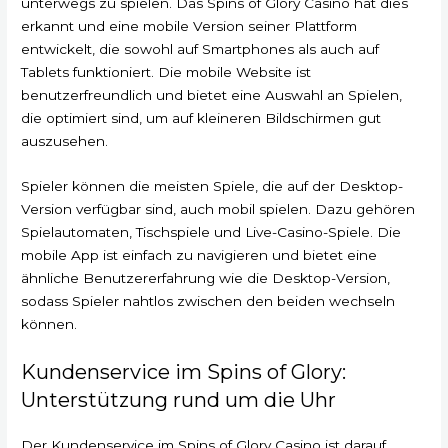
unterwegs zu spielen. Das Spins of Glory Casino hat dies
erkannt und eine mobile Version seiner Plattform
entwickelt, die sowohl auf Smartphones als auch auf
Tablets funktioniert. Die mobile Website ist
benutzerfreundlich und bietet eine Auswahl an Spielen,
die optimiert sind, um auf kleineren Bildschirmen gut
auszusehen.
Spieler können die meisten Spiele, die auf der Desktop-
Version verfügbar sind, auch mobil spielen. Dazu gehören
Spielautomaten, Tischspiele und Live-Casino-Spiele. Die
mobile App ist einfach zu navigieren und bietet eine
ähnliche Benutzererfahrung wie die Desktop-Version,
sodass Spieler nahtlos zwischen den beiden wechseln
können.
Kundenservice im Spins of Glory:
Unterstützung rund um die Uhr
Der Kundenservice im Spins of Glory Casino ist darauf