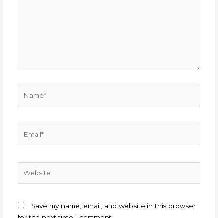
Name*
Email*
Website
Save my name, email, and website in this browser
for the next time I comment.