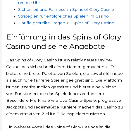
um die Uhr
Sicherheit und Fairness im Spins of Glory Casino
Strategien für erfolgreiches Spielen im Casino
Häufig gestellte Fragen zu Spins of Glory Casino
Einführung in das Spins of Glory
Casino und seine Angebote
Das Spins of Glory Casino ist ein relativ neues Online-
Casino, das sich schnell einen Namen gemacht hat. Es
bietet eine breite Palette von Spielen, die sowohl für neue
als auch für erfahrene Spieler geeignet sind. Die Plattform
ist benutzerfreundlich gestaltet und bietet eine Vielzahl
von Funktionen, die das Spielerlebnis verbessern.
Besondere Merkmale wie Live-Casino-Spiele, progressive
Jackpots und regelmäßige Turniere machen das Casino zu
einem attraktiven Ziel für Glücksspielenthusiasten.
Ein weiterer Vorteil des Spins of Glory Casinos ist die