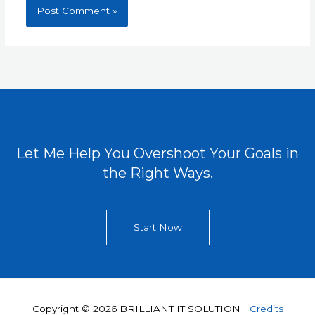
Let Me Help You Overshoot Your Goals in
the Right Ways.
Start Now
Copyright © 2026 BRILLIANT IT SOLUTION |
Credits