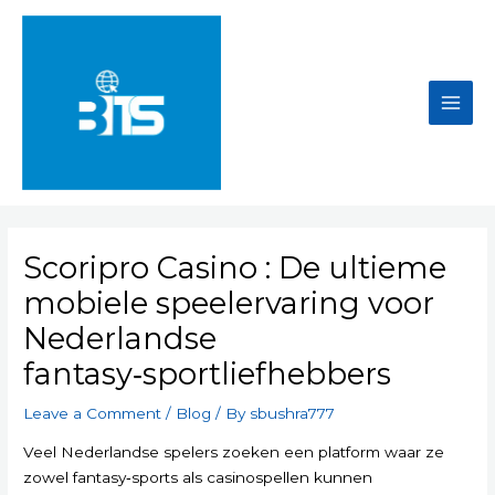
Skip
to
content
Main
Men
Scoripro Casino : De ultieme
mobiele speelervaring voor
Nederlandse
fantasy‑sportliefhebbers
Leave a Comment
/
Blog
/ By
sbushra777
Veel Nederlandse spelers zoeken een platform waar ze
zowel fantasy‑sports als casinospellen kunnen