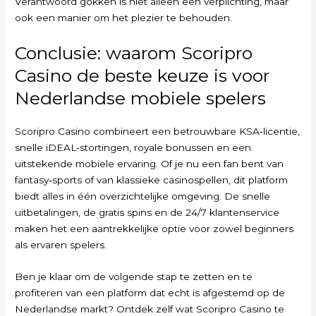
Verantwoord gokken is niet alleen een verplichting, maar
ook een manier om het plezier te behouden.
Conclusie: waarom Scoripro
Casino de beste keuze is voor
Nederlandse mobiele spelers
Scoripro Casino combineert een betrouwbare KSA‑licentie,
snelle iDEAL‑stortingen, royale bonussen en een
uitstekende mobiele ervaring. Of je nu een fan bent van
fantasy‑sports of van klassieke casinospellen, dit platform
biedt alles in één overzichtelijke omgeving. De snelle
uitbetalingen, de gratis spins en de 24/7 klantenservice
maken het een aantrekkelijke optie voor zowel beginners
als ervaren spelers.
Ben je klaar om de volgende stap te zetten en te
profiteren van een platform dat echt is afgestemd op de
Nederlandse markt? Ontdek zelf wat Scoripro Casino te