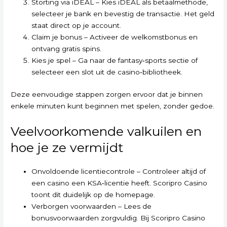
Storting via iDEAL – Kies iDEAL als betaalmethode,
selecteer je bank en bevestig de transactie. Het geld
staat direct op je account.
Claim je bonus – Activeer de welkomstbonus en
ontvang gratis spins.
Kies je spel – Ga naar de fantasy‑sports sectie of
selecteer een slot uit de casino‑bibliotheek.
Deze eenvoudige stappen zorgen ervoor dat je binnen
enkele minuten kunt beginnen met spelen, zonder gedoe.
Veelvoorkomende valkuilen en
hoe je ze vermijdt
Onvoldoende licentiecontrole – Controleer altijd of
een casino een KSA‑licentie heeft. Scoripro Casino
toont dit duidelijk op de homepage.
Verborgen voorwaarden – Lees de
bonusvoorwaarden zorgvuldig. Bij Scoripro Casino