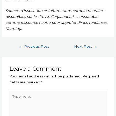
Sources d’inspiration et informations complémentaires
disponibles sur le site Ateliergrandparis, consultable
comme ressource neutre pour approfondir les tendances
iGaming.
Post
←
Previous Post
Next Post
→
navigation
Leave a Comment
Your email address will not be published.
Required
fields are marked
*
Type
here..