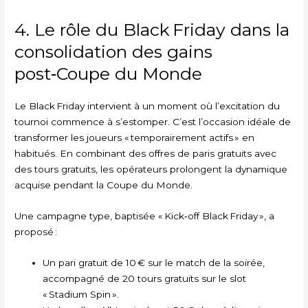
4. Le rôle du Black Friday dans la
consolidation des gains
post‑Coupe du Monde
Le Black Friday intervient à un moment où l’excitation du
tournoi commence à s’estomper. C’est l’occasion idéale de
transformer les joueurs « temporairement actifs » en
habitués. En combinant des offres de paris gratuits avec
des tours gratuits, les opérateurs prolongent la dynamique
acquise pendant la Coupe du Monde.
Une campagne type, baptisée « Kick‑off Black Friday », a
proposé :
Un pari gratuit de 10 € sur le match de la soirée,
accompagné de 20 tours gratuits sur le slot
« Stadium Spin ».