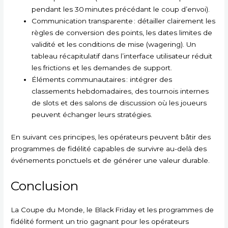
pendant les 30 minutes précédant le coup d’envoi).
Communication transparente : détailler clairement les
règles de conversion des points, les dates limites de
validité et les conditions de mise (wagering). Un
tableau récapitulatif dans l’interface utilisateur réduit
les frictions et les demandes de support.
Éléments communautaires : intégrer des
classements hebdomadaires, des tournois internes
de slots et des salons de discussion où les joueurs
peuvent échanger leurs stratégies.
En suivant ces principes, les opérateurs peuvent bâtir des
programmes de fidélité capables de survivre au-delà des
événements ponctuels et de générer une valeur durable.
Conclusion
La Coupe du Monde, le Black Friday et les programmes de
fidélité forment un trio gagnant pour les opérateurs