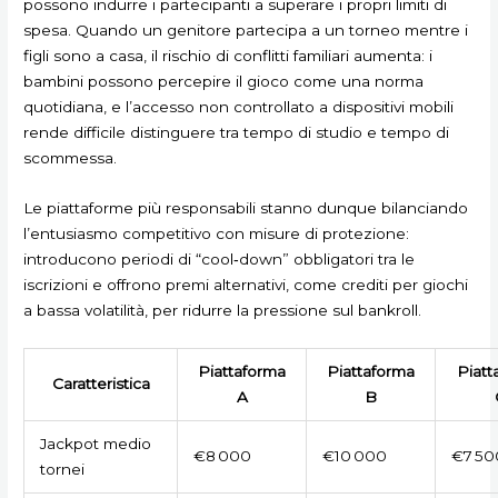
possono indurre i partecipanti a superare i propri limiti di
spesa. Quando un genitore partecipa a un torneo mentre i
figli sono a casa, il rischio di conflitti familiari aumenta: i
bambini possono percepire il gioco come una norma
quotidiana, e l’accesso non controllato a dispositivi mobili
rende difficile distinguere tra tempo di studio e tempo di
scommessa.
Le piattaforme più responsabili stanno dunque bilanciando
l’entusiasmo competitivo con misure di protezione:
introducono periodi di “cool‑down” obbligatori tra le
iscrizioni e offrono premi alternativi, come crediti per giochi
a bassa volatilità, per ridurre la pressione sul bankroll.
Piattaforma
Piattaforma
Piatt
Caratteristica
A
B
Jackpot medio
€8 000
€10 000
€7 50
tornei