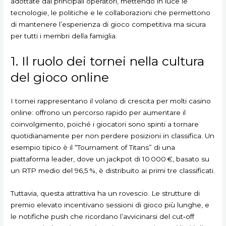
adottate dai principali operatori, mettendo in luce le
tecnologie, le politiche e le collaborazioni che permettono
di mantenere l’esperienza di gioco competitiva ma sicura
per tutti i membri della famiglia.
1. Il ruolo dei tornei nella cultura
del gioco online
I tornei rappresentano il volano di crescita per molti casino
online: offrono un percorso rapido per aumentare il
coinvolgimento, poiché i giocatori sono spinti a tornare
quotidianamente per non perdere posizioni in classifica. Un
esempio tipico è il “Tournament of Titans” di una
piattaforma leader, dove un jackpot di 10 000 €, basato su
un RTP medio del 96,5 %, è distribuito ai primi tre classificati.
Tuttavia, questa attrattiva ha un rovescio. Le strutture di
premio elevato incentivano sessioni di gioco più lunghe, e
le notifiche push che ricordano l’avvicinarsi del cut‑off