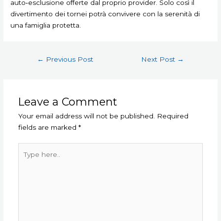
auto‑esclusione offerte dal proprio provider. Solo così il
divertimento dei tornei potrà convivere con la serenità di
una famiglia protetta.
Post
←
Previous Post
Next Post
→
navigation
Leave a Comment
Your email address will not be published.
Required
fields are marked
*
Type
here..