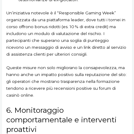
Un’iniziativa notevole è il “Responsible Gaming Week”
organizzata da una piattaforma leader, dove tutti i tornei in
corso offrono bonus ridotti (es. 10 % di extra credit) ma
includono un modulo di valutazione del rischio. I
partecipanti che superano una soglia di punteggio
ricevono un messaggio di avviso e un link diretto al servizio
di assistenza clienti per ulteriori consigli.
Queste misure non solo migliorano la consapevolezza, ma
hanno anche un impatto positivo sulla reputazione del sito:
gli operatori che mostrano trasparenza nella formazione
tendono a ricevere più recensioni positive su forum di
casinò online.
6. Monitoraggio
comportamentale e interventi
proattivi