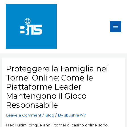
Skip
to
content
Main
Men
Proteggere la Famiglia nei
Tornei Online: Come le
Piattaforme Leader
Mantengono il Gioco
Responsabile
Leave a Comment
/
Blog
/ By
sbushra777
Negli ultimi cinque anni i tornei di casino online sono