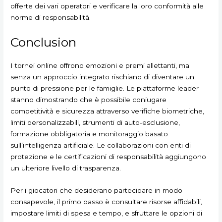
offerte dei vari operatori e verificare la loro conformità alle
norme di responsabilità.
Conclusion
I tornei online offrono emozioni e premi allettanti, ma
senza un approccio integrato rischiano di diventare un
punto di pressione per le famiglie. Le piattaforme leader
stanno dimostrando che è possibile coniugare
competitività e sicurezza attraverso verifiche biometriche,
limiti personalizzabili, strumenti di auto‑esclusione,
formazione obbligatoria e monitoraggio basato
sull’intelligenza artificiale. Le collaborazioni con enti di
protezione e le certificazioni di responsabilità aggiungono
un ulteriore livello di trasparenza.
Per i giocatori che desiderano partecipare in modo
consapevole, il primo passo è consultare risorse affidabili,
impostare limiti di spesa e tempo, e sfruttare le opzioni di