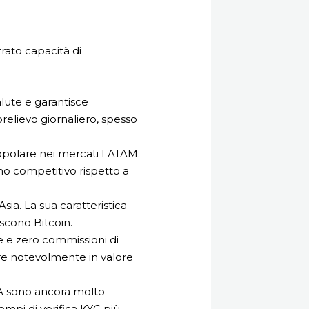
ato capacità di
lute e garantisce
prelievo giornaliero, spesso
 popolare nei mercati LATAM.
no competitivo rispetto a
ia. La sua caratteristica
riscono Bitcoin.
e e zero commissioni di
iare notevolmente in valore
EPA sono ancora molto
tempi di verifica KYC più