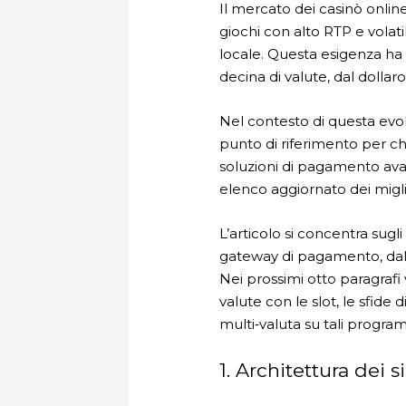
Il mercato dei casinò onlin
giochi con alto RTP e volati
locale. Questa esigenza ha 
decina di valute, dal dollar
Nel contesto di questa evolu
punto di riferimento per ch
soluzioni di pagamento ava
elenco aggiornato dei migli
L’articolo si concentra sug
gateway di pagamento, dalla
Nei prossimi otto paragrafi 
valute con le slot, le sfide d
multi‑valuta su tali program
1. Architettura dei 