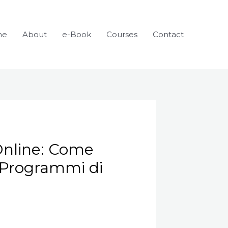
me
About
e-Book
Courses
Contact
Online: Come
n Programmi di