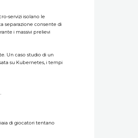
ro‑servizi isolano le
sta separazione consente di
ante i massivi prelievi
e. Un caso studio di un
ata su Kubernetes, i tempi
.
aia di giocatori tentano