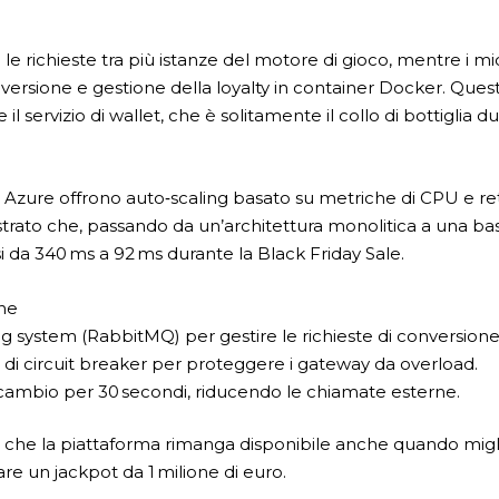
 le richieste tra più istanze del motore di gioco, mentre i mic
versione e gestione della loyalty in container Docker. Que
 servizio di wallet, che è solitamente il collo di bottiglia dur
 Azure offrono auto‑scaling basato su metriche di CPU e ret
ato che, passando da un’architettura monolitica a una bas
i da 340 ms a 92 ms durante la Black Friday Sale.
one
ng system (RabbitMQ) per gestire le richieste di conversione
i circuit breaker per proteggere i gateway da overload.
 cambio per 30 secondi, riducendo le chiamate esterne.
 che la piattaforma rimanga disponibile anche quando migli
e un jackpot da 1 milione di euro.