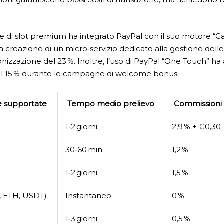
re di slot premium ha integrato PayPal con il suo motore “G
 la creazione di un micro‑servizio dedicato alla gestione d
ronizzazione del 23 %. Inoltre, l’uso di PayPal “One Touch” ha
del 15 % durante le campagne di welcome bonus.
e supportate
Tempo medio prelievo
Commissioni
1‑2 giorni
2,9 % + €0,30
30‑60 min
1,2 %
1‑2 giorni
1,5 %
, ETH, USDT)
Instantaneo
0 %
1‑3 giorni
0,5 %