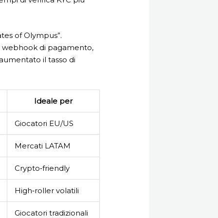
ates of Olympus”.
elle webhook di pagamento,
 aumentato il tasso di
Ideale per
Giocatori EU/US
Mercati LATAM
Crypto‑friendly
High‑roller volatili
Giocatori tradizionali