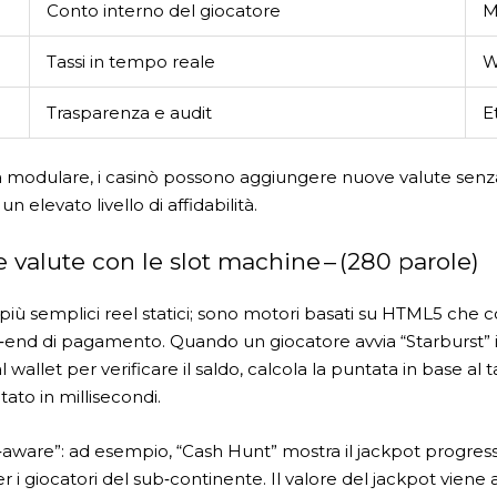
Conto interno del giocatore
M
Tassi in tempo reale
W
Trasparenza e audit
E
a modulare, i casinò possono aggiungere nuove valute senza 
levato livello di affidabilità.
e valute con le slot machine – (280 parole)
iù semplici reel statici; sono motori basati su HTML5 che
end di pagamento. Quando un giocatore avvia “Starburst” in
l wallet per verificare il saldo, calcola la puntata in base al
ltato in millisecondi.
aware”: ad esempio, “Cash Hunt” mostra il jackpot progressivo
r i giocatori del sub‑continente. Il valore del jackpot viene