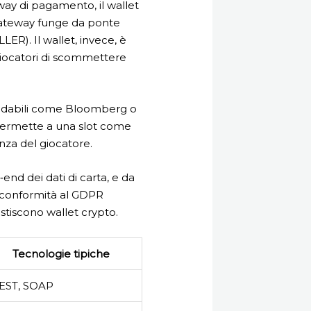
way di pagamento, il wallet
 gateway funge da ponte
LER). Il wallet, invece, è
giocatori di scommettere
ffidabili come Bloomberg o
permette a una slot come
enza del giocatore.
end dei dati di carta, e da
a conformità al GDPR
stiscono wallet crypto.
Tecnologie tipiche
EST, SOAP