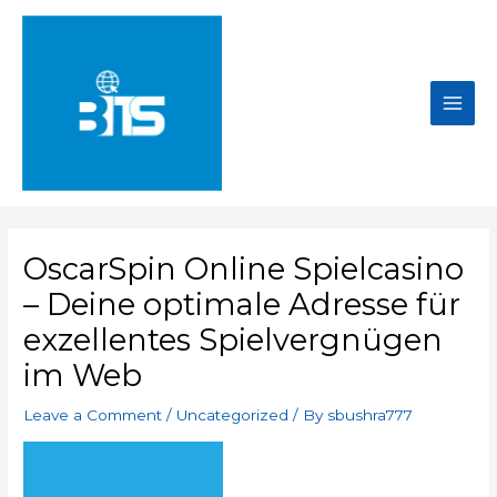
Skip
to
content
Main
Men
OscarSpin Online Spielcasino
– Deine optimale Adresse für
exzellentes Spielvergnügen
im Web
Leave a Comment
/
Uncategorized
/ By
sbushra777