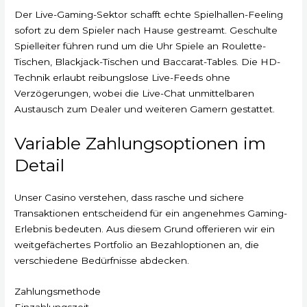
Der Live-Gaming-Sektor schafft echte Spielhallen-Feeling
sofort zu dem Spieler nach Hause gestreamt. Geschulte
Spielleiter führen rund um die Uhr Spiele an Roulette-
Tischen, Blackjack-Tischen und Baccarat-Tables. Die HD-
Technik erlaubt reibungslose Live-Feeds ohne
Verzögerungen, wobei die Live-Chat unmittelbaren
Austausch zum Dealer und weiteren Gamern gestattet.
Variable Zahlungsoptionen im
Detail
Unser Casino verstehen, dass rasche und sichere
Transaktionen entscheidend für ein angenehmes Gaming-
Erlebnis bedeuten. Aus diesem Grund offerieren wir ein
weitgefächertes Portfolio an Bezahloptionen an, die
verschiedene Bedürfnisse abdecken.
Zahlungsmethode
Einzahlungszeit