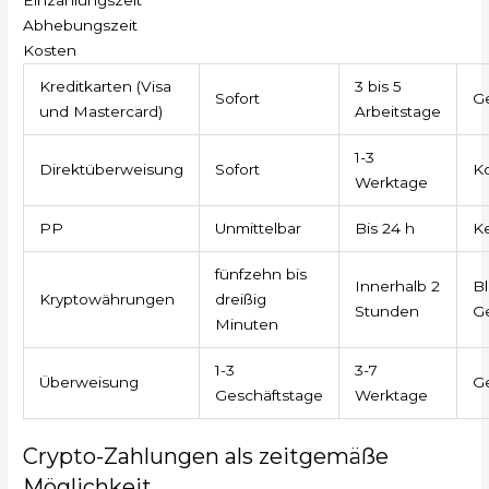
Abhebungszeit
Kosten
Kreditkarten (Visa
3 bis 5
Sofort
Ge
und Mastercard)
Arbeitstage
1-3
Direktüberweisung
Sofort
Ko
Werktage
PP
Unmittelbar
Bis 24 h
K
fünfzehn bis
Innerhalb 2
Bl
Kryptowährungen
dreißig
Stunden
G
Minuten
1-3
3-7
Überweisung
Ge
Geschäftstage
Werktage
Crypto-Zahlungen als zeitgemäße
Möglichkeit