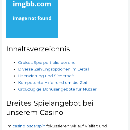
Inhaltsverzeichnis
Großes Spielportfolio bei uns
Diverse Zahlungsoptionen im Detail
Lizenzierung und Sicherheit
Kompetente Hilfe rund um die Zeit
Großzügige Bonusangebote für Nutzer
Breites Spielangebot bei
unserem Casino
Im
casino oscarspin
fokussieren wir auf Vielfalt und