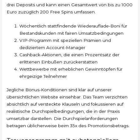
drei Deposits und kann einen Gesamtwert von bis zu 1000
Euro zuzüglich 200 Free Spins umfassen.
Wöchentlich stattfindende Wiederauflade-Boni für
Bestandskunden mit fairen Umsatzbedingungen
VIP-Programm mit speziellen Prämien und
dediziertem Account-Manager
Cashback-Aktionen, die einen Prozentsatz der
erlittenen Einbußen zurückerstatten
Wettbewerbe mit erheblichen Gewinntöpfen für
ehrgeizige Teilnehmer
Jegliche Bonus-Konditionen sind klar auf unserer
übersichtlichen Website einsehbar. Das Team verzichten
absichtlich auf versteckte Klauseln und fokussieren auf
realistische Durchspielbedingungen, die in der Praxis
umsetzbar darstellen. Die Durchspielanforderungen
betragen üblicherweise beim 35x des Promotionsbetrags.