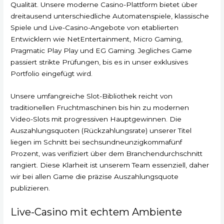
Qualität. Unsere moderne Casino-Plattform bietet über
dreitausend unterschiedliche Automatenspiele, klassische
Spiele und Live-Casino-Angebote von etablierten
Entwicklern wie NetEntertainment, Micro Gaming,
Pragmatic Play Play und EG Gaming. Jegliches Game
passiert strikte Prüfungen, bis es in unser exklusives
Portfolio eingefügt wird.
Unsere umfangreiche Slot-Bibliothek reicht von
traditionellen Fruchtmaschinen bis hin zu modernen
Video-Slots mit progressiven Hauptgewinnen. Die
Auszahlungsquoten (Rückzahlungsrate) unserer Titel
liegen im Schnitt bei sechsundneunzigkommafünf
Prozent, was verifiziert über dem Branchendurchschnitt
rangiert. Diese Klarheit ist unserem Team essenziell, daher
wir bei allen Game die präzise Auszahlungsquote
publizieren.
Live-Casino mit echtem Ambiente