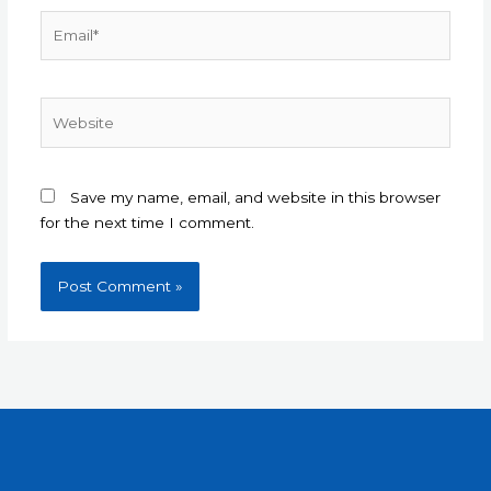
Email*
Website
Save my name, email, and website in this browser
for the next time I comment.