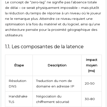
Le concept de “zero‑lag” ne signifie pas l’absence totale
de délai – ce serait physiquement impossible – mais plutôt
la réduction du temps de réponse à un niveau où le joueur
ne le remarque plus. Atteindre ce niveau requiert une
optimisation à la fois du matériel et du logiciel, ainsi qu’une
architecture pensée pour la proximité géographique des
utilisateurs.
1.1. Les composantes de la latence
Impact
Étape
Description
moyen
(ms)
Résolution
Traduction du nom de
20‑50
DNS
domaine en adresse IP
Handshake
Négociation du
30‑80
TLS
chiffrement sécurisé