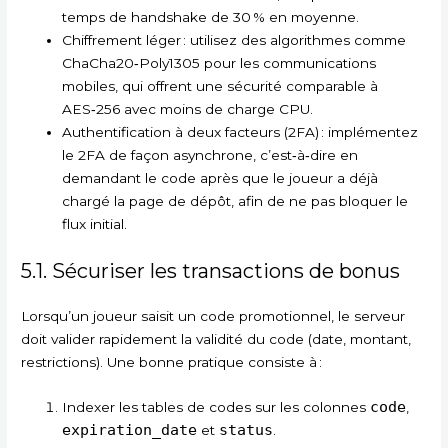
temps de handshake de 30 % en moyenne.
Chiffrement léger : utilisez des algorithmes comme
ChaCha20‑Poly1305 pour les communications
mobiles, qui offrent une sécurité comparable à
AES‑256 avec moins de charge CPU.
Authentification à deux facteurs (2FA) : implémentez
le 2FA de façon asynchrone, c’est‑à‑dire en
demandant le code après que le joueur a déjà
chargé la page de dépôt, afin de ne pas bloquer le
flux initial.
5.1. Sécuriser les transactions de bonus
Lorsqu’un joueur saisit un code promotionnel, le serveur
doit valider rapidement la validité du code (date, montant,
restrictions). Une bonne pratique consiste à :
code
Indexer les tables de codes sur les colonnes
,
expiration_date
status
et
.