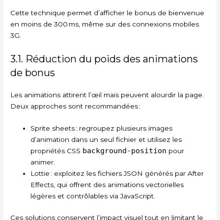
Cette technique permet d’afficher le bonus de bienvenue
en moins de 300 ms, même sur des connexions mobiles
3G.
3.1. Réduction du poids des animations
de bonus
Les animations attirent l’œil mais peuvent alourdir la page.
Deux approches sont recommandées :
Sprite sheets : regroupez plusieurs images
d’animation dans un seul fichier et utilisez les
background-position
propriétés CSS
pour
animer.
Lottie : exploitez les fichiers JSON générés par After
Effects, qui offrent des animations vectorielles
légères et contrôlables via JavaScript.
Ces solutions conservent l’impact visuel tout en limitant le