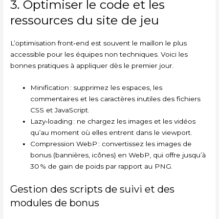
3. Optimiser le code et les
ressources du site de jeu
L’optimisation front‑end est souvent le maillon le plus
accessible pour les équipes non techniques. Voici les
bonnes pratiques à appliquer dès le premier jour.
Minification : supprimez les espaces, les
commentaires et les caractères inutiles des fichiers
CSS et JavaScript.
Lazy‑loading : ne chargez les images et les vidéos
qu’au moment où elles entrent dans le viewport.
Compression WebP : convertissez les images de
bonus (bannières, icônes) en WebP, qui offre jusqu’à
30 % de gain de poids par rapport au PNG.
Gestion des scripts de suivi et des
modules de bonus