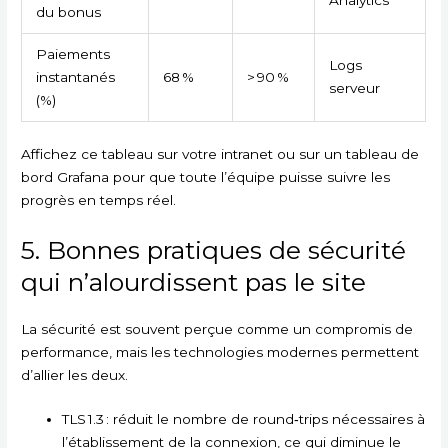
Analytics
du bonus
Paiements
Logs
instantanés
68 %
> 90 %
serveur
(%)
Affichez ce tableau sur votre intranet ou sur un tableau de
bord Grafana pour que toute l’équipe puisse suivre les
progrès en temps réel.
5. Bonnes pratiques de sécurité
qui n’alourdissent pas le site
La sécurité est souvent perçue comme un compromis de
performance, mais les technologies modernes permettent
d’allier les deux.
TLS 1.3 : réduit le nombre de round‑trips nécessaires à
l’établissement de la connexion, ce qui diminue le