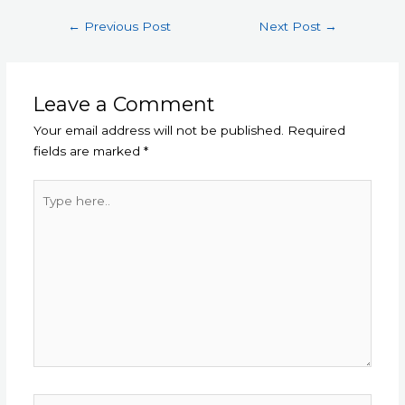
Post
←
Previous Post
Next Post
→
navigation
Leave a Comment
Your email address will not be published.
Required
fields are marked
*
Type
here..
Name*