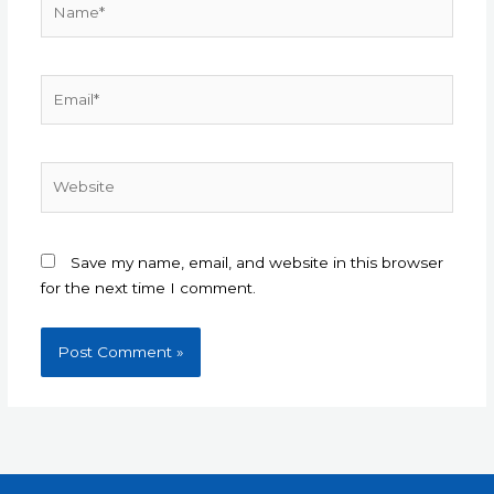
Email*
Website
Save my name, email, and website in this browser
for the next time I comment.