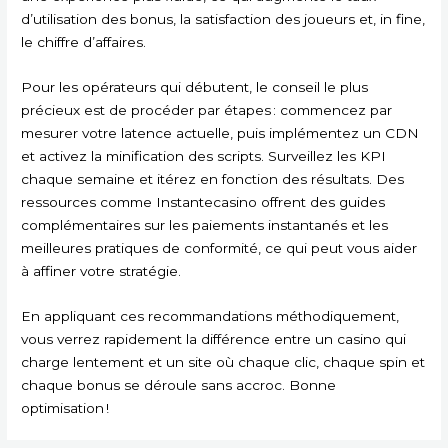
d’utilisation des bonus, la satisfaction des joueurs et, in fine,
le chiffre d’affaires.
Pour les opérateurs qui débutent, le conseil le plus
précieux est de procéder par étapes : commencez par
mesurer votre latence actuelle, puis implémentez un CDN
et activez la minification des scripts. Surveillez les KPI
chaque semaine et itérez en fonction des résultats. Des
ressources comme Instantecasino offrent des guides
complémentaires sur les paiements instantanés et les
meilleures pratiques de conformité, ce qui peut vous aider
à affiner votre stratégie.
En appliquant ces recommandations méthodiquement,
vous verrez rapidement la différence entre un casino qui
charge lentement et un site où chaque clic, chaque spin et
chaque bonus se déroule sans accroc. Bonne
optimisation !