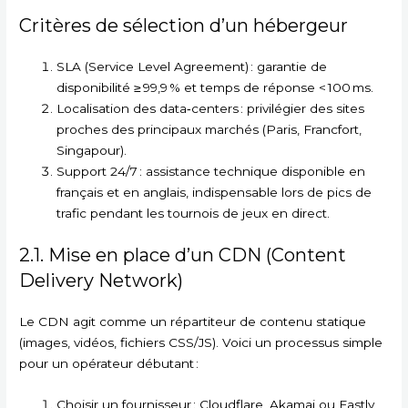
Critères de sélection d’un hébergeur
SLA (Service Level Agreement) : garantie de
disponibilité ≥ 99,9 % et temps de réponse < 100 ms.
Localisation des data‑centers : privilégier des sites
proches des principaux marchés (Paris, Francfort,
Singapour).
Support 24/7 : assistance technique disponible en
français et en anglais, indispensable lors de pics de
trafic pendant les tournois de jeux en direct.
2.1. Mise en place d’un CDN (Content
Delivery Network)
Le CDN agit comme un répartiteur de contenu statique
(images, vidéos, fichiers CSS/JS). Voici un processus simple
pour un opérateur débutant :
Choisir un fournisseur : Cloudflare, Akamai ou Fastly