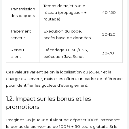
Temps de trajet sur le
Transmission
réseau (propagation +
40‑150
des paquets
routage)
Traitement
Exécution du code,
50‑120
serveur
accès base de données
Rendu
Décodage HTML/CSS,
30‑70
client
exécution JavaScript
Ces valeurs varient selon la localisation du joueur et la
charge du serveur, mais elles offrent un cadre de référence
pour identifier les goulets d’étranglement.
1.2. Impact sur les bonus et les
promotions
Imaginez un joueur qui vient de déposer 100 €, attendant
le bonus de bienvenue de 100 % + 50 tours gratuits. Si le