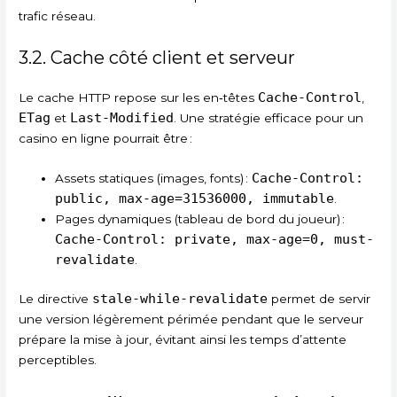
trafic réseau.
3.2. Cache côté client et serveur
Cache‑Control
Le cache HTTP repose sur les en‑têtes
,
ETag
Last‑Modified
et
. Une stratégie efficace pour un
casino en ligne pourrait être :
Cache‑Control:
Assets statiques (images, fonts) :
public, max‑age=31536000, immutable
.
Pages dynamiques (tableau de bord du joueur) :
Cache‑Control: private, max‑age=0, must-
revalidate
.
stale‑while‑revalidate
Le directive
permet de servir
une version légèrement périmée pendant que le serveur
prépare la mise à jour, évitant ainsi les temps d’attente
perceptibles.