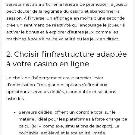
serveur met 3 s à afficher la fenêtre de promotion, le joueur
peut douter de la légitimité du casino et abandonner la
session. À l’inverse, un affichage en moins d’une seconde
crée un sentiment de réactivité qui encourage le joueur à
activer le bonus et à explorer d’autres jeux, comme les
machines à sous à haute volatilité ou les jeux en direct.
2. Choisir l’infrastructure adaptée
à votre casino en ligne
Le choix de l’hébergement est le premier levier
d’optimisation. Trois grandes options s’offrent aux
opérateurs : serveurs dédiés, cloud public et solutions
hybrides.
Serveurs dédiés : offrent un contrôle total sur le
matériel, idéal pour les plateformes à forte charge de
calcul (RTP complexe, simulations de jackpot). Le
coût initial est élevé et la scalabilité limitée.