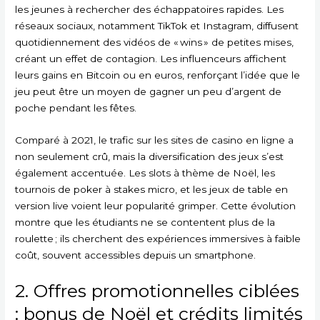
les jeunes à rechercher des échappatoires rapides. Les
réseaux sociaux, notamment TikTok et Instagram, diffusent
quotidiennement des vidéos de « wins » de petites mises,
créant un effet de contagion. Les influenceurs affichent
leurs gains en Bitcoin ou en euros, renforçant l’idée que le
jeu peut être un moyen de gagner un peu d’argent de
poche pendant les fêtes.
Comparé à 2021, le trafic sur les sites de casino en ligne a
non seulement crû, mais la diversification des jeux s’est
également accentuée. Les slots à thème de Noël, les
tournois de poker à stakes micro, et les jeux de table en
version live voient leur popularité grimper. Cette évolution
montre que les étudiants ne se contentent plus de la
roulette ; ils cherchent des expériences immersives à faible
coût, souvent accessibles depuis un smartphone.
2. Offres promotionnelles ciblées
: bonus de Noël et crédits limités