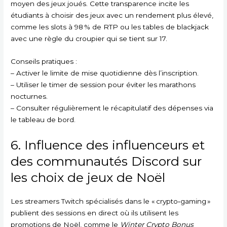
moyen des jeux joués. Cette transparence incite les
étudiants à choisir des jeux avec un rendement plus élevé,
comme les slots à 98 % de RTP ou les tables de blackjack
avec une règle du croupier qui se tient sur 17.
Conseils pratiques :
– Activer le limite de mise quotidienne dès l’inscription.
– Utiliser le timer de session pour éviter les marathons
nocturnes.
– Consulter régulièrement le récapitulatif des dépenses via
le tableau de bord.
6. Influence des influenceurs et
des communautés Discord sur
les choix de jeux de Noël
Les streamers Twitch spécialisés dans le « crypto‑gaming »
publient des sessions en direct où ils utilisent les
promotions de Noël, comme le
Winter Crypto Bonus