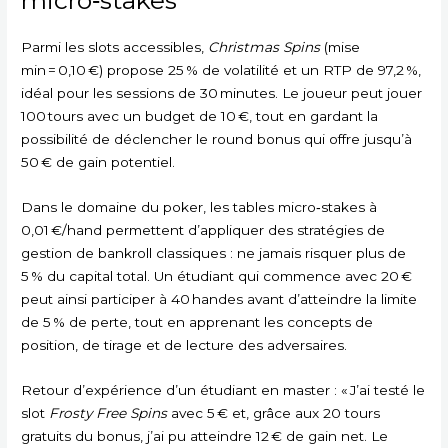
Parmi les slots accessibles,
Christmas Spins
(mise
min = 0,10 €) propose 25 % de volatilité et un RTP de 97,2 %,
idéal pour les sessions de 30 minutes. Le joueur peut jouer
100 tours avec un budget de 10 €, tout en gardant la
possibilité de déclencher le round bonus qui offre jusqu’à
50 € de gain potentiel.
Dans le domaine du poker, les tables micro‑stakes à
0,01 €/hand permettent d’appliquer des stratégies de
gestion de bankroll classiques : ne jamais risquer plus de
5 % du capital total. Un étudiant qui commence avec 20 €
peut ainsi participer à 40 handes avant d’atteindre la limite
de 5 % de perte, tout en apprenant les concepts de
position, de tirage et de lecture des adversaires.
Retour d’expérience d’un étudiant en master : « J’ai testé le
slot
Frosty Free Spins
avec 5 € et, grâce aux 20 tours
gratuits du bonus, j’ai pu atteindre 12 € de gain net. Le