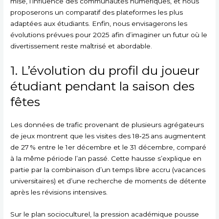
mise, l’influence des communautés numériques, et nous
proposerons un comparatif des plateformes les plus
adaptées aux étudiants. Enfin, nous envisagerons les
évolutions prévues pour 2025 afin d’imaginer un futur où le
divertissement reste maîtrisé et abordable.
1. L’évolution du profil du joueur
étudiant pendant la saison des
fêtes
Les données de trafic provenant de plusieurs agrégateurs
de jeux montrent que les visites des 18‑25 ans augmentent
de 27 % entre le 1er décembre et le 31 décembre, comparé
à la même période l’an passé. Cette hausse s’explique en
partie par la combinaison d’un temps libre accru (vacances
universitaires) et d’une recherche de moments de détente
après les révisions intensives.
Sur le plan socioculturel, la pression académique pousse