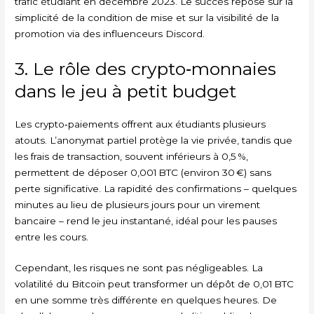
trafic étudiant en décembre 2023. Le succès repose sur la
simplicité de la condition de mise et sur la visibilité de la
promotion via des influenceurs Discord.
3. Le rôle des crypto‑monnaies
dans le jeu à petit budget
Les crypto‑paiements offrent aux étudiants plusieurs
atouts. L’anonymat partiel protège la vie privée, tandis que
les frais de transaction, souvent inférieurs à 0,5 %,
permettent de déposer 0,001 BTC (environ 30 €) sans
perte significative. La rapidité des confirmations – quelques
minutes au lieu de plusieurs jours pour un virement
bancaire – rend le jeu instantané, idéal pour les pauses
entre les cours.
Cependant, les risques ne sont pas négligeables. La
volatilité du Bitcoin peut transformer un dépôt de 0,01 BTC
en une somme très différente en quelques heures. De