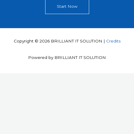
Start Now
Copyright © 2026 BRILLIANT IT SOLUTION |
Credits
Powered by BRILLIANT IT SOLUTION