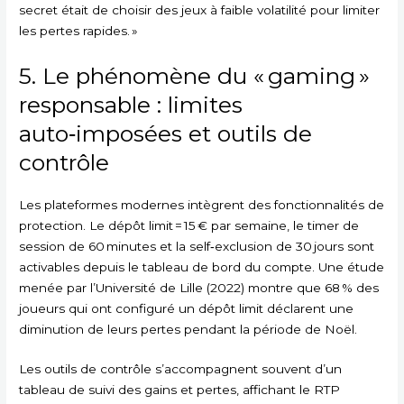
secret était de choisir des jeux à faible volatilité pour limiter
les pertes rapides. »
5. Le phénomène du « gaming »
responsable : limites
auto‑imposées et outils de
contrôle
Les plateformes modernes intègrent des fonctionnalités de
protection. Le dépôt limit = 15 € par semaine, le timer de
session de 60 minutes et la self‑exclusion de 30 jours sont
activables depuis le tableau de bord du compte. Une étude
menée par l’Université de Lille (2022) montre que 68 % des
joueurs qui ont configuré un dépôt limit déclarent une
diminution de leurs pertes pendant la période de Noël.
Les outils de contrôle s’accompagnent souvent d’un
tableau de suivi des gains et pertes, affichant le RTP