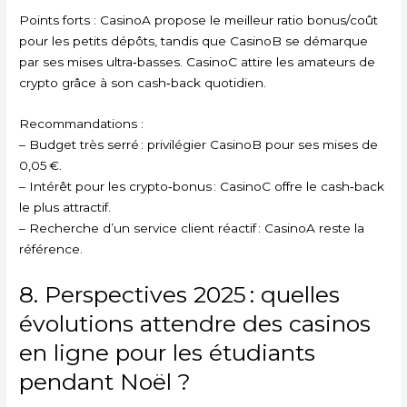
Points forts : CasinoA propose le meilleur ratio bonus/coût
pour les petits dépôts, tandis que CasinoB se démarque
par ses mises ultra‑basses. CasinoC attire les amateurs de
crypto grâce à son cash‑back quotidien.
Recommandations :
– Budget très serré : privilégier CasinoB pour ses mises de
0,05 €.
– Intérêt pour les crypto‑bonus : CasinoC offre le cash‑back
le plus attractif.
– Recherche d’un service client réactif : CasinoA reste la
référence.
8. Perspectives 2025 : quelles
évolutions attendre des casinos
en ligne pour les étudiants
pendant Noël ?