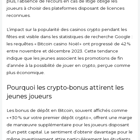
plus, l’absence de recours en cas de litige oblige les
joueurs à choisir des plateformes disposant de licences
reconnues.
L’impact sur la popularité des casinos crypto pendant les
fêtes est visible dans les statistiques de recherche Google :
les requêtes « Bitcoin casino Noël » ont progressé de 42 %
entre novembre et décembre 2023. Cette tendance
indique que les jeunes associent les promotions de fin
d’année à la possibilité de jouer en crypto, perçue comme
plus économique.
Pourquoi les crypto‑bonus attirent les
jeunes joueurs
Les bonus de dépôt en Bitcoin, souvent affichés comme
« +30 % sur votre premier dépôt crypto », offrent une marge
de manœuvre supplémentaire pour les joueurs disposant
d’un petit capital. Le sentiment d’obtenir davantage pour le
même investissement attire particulièrement les étudiants