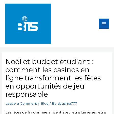
Skip
to
content
Main
Men
Noël et budget étudiant :
comment les casinos en
ligne transforment les fêtes
en opportunités de jeu
responsable
Leave a Comment
/
Blog
/ By
sbushra777
Les fêtes de fin d’année arrivent avec leurs lumières, leurs