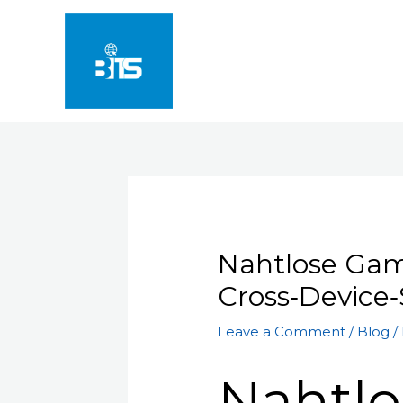
Skip
to
content
Nahtlose Gam
Cross‑Device
Leave a Comment
/
Blog
/
Nahtlo