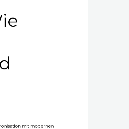
ie
nd
hronisation mit modernen