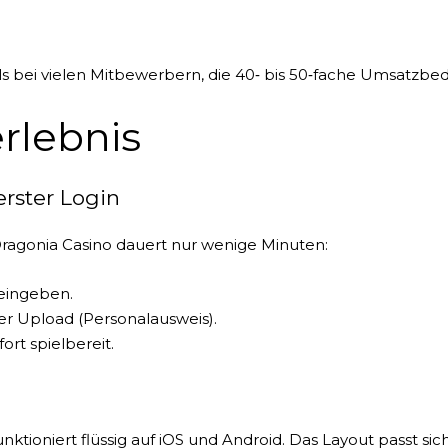
 als bei vielen Mitbewerbern, die 40‑ bis 50‑fache Umsatzb
rlebnis
erster Login
agonia Casino dauert nur wenige Minuten:
 eingeben.
er Upload (Personalausweis).
ort spielbereit.
ktioniert flüssig auf iOS und Android. Das Layout passt sic