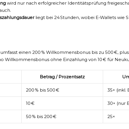
ung
wird nur nach erfolgreicher Identitätsprüfung freigeschal
auch.
uszahlungsdauer
liegt bei 24 Stunden, wobei E‑Wallets wie Sk
mfasst einen 200 % Willkommensbonus bis zu 500 €, plus 2
no Willkommensbonus ohne Einzahlung von 10 € für Neukund
Betrag / Prozentsatz
Um
200 % bis 500 €
35× (inkl.
10 €
30× (nur 
50 % bis 200 €
25×