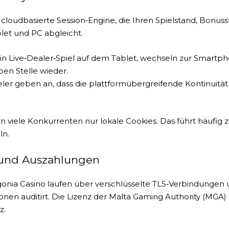
 cloudbasierte Session‑Engine, die Ihren Spielstand, Bonus
let und PC abgleicht.
ein Live‑Dealer‑Spiel auf dem Tablet, wechseln zur Smart
ben Stelle wieder.
ler geben an, dass die plattformübergreifende Kontinuität 
n viele Konkurrenten nur lokale Cookies. Das führt häufig z
ln.
- und Auszahlungen
agonia Casino laufen über verschlüsselte TLS‑Verbindunge
onen auditirt. Die Lizenz der Malta Gaming Authority (MGA) 
z.