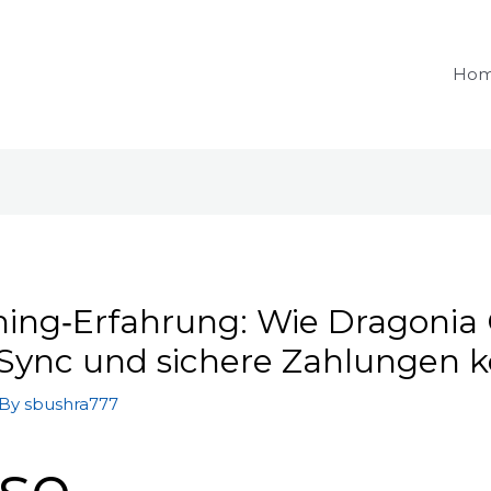
Ho
ing‑Erfahrung: Wie Dragonia 
‑Sync und sichere Zahlungen 
 By
sbushra777
se