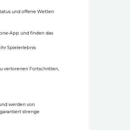
status und offene Wetten
phone‑App und finden das
ihr Spielerlebnis
u verlorenen Fortschritten,
n und werden von
garantiert strenge