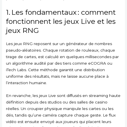
1. Les fondamentaux : comment
fonctionnent les jeux Live et les
jeux RNG
Les jeux RNG reposent sur un générateur de nombres
pseudo‑aléatoires. Chaque rotation de rouleaux, chaque
tirage de cartes, est calculé en quelques millisecondes par
un algorithme audité par des tiers comme eCOGRA ou
iTech Labs. Cette méthode garantit une distribution
uniforme des résultats, mais ne laisse aucune place à
l’interaction humaine.
En revanche, les jeux Live sont diffusés en streaming haute
définition depuis des studios ou des salles de casino
réelles. Un croupier physique manipule les cartes ou les
dés, tandis qu’une caméra capture chaque geste. Le flux
vidéo est ensuite envoyé aux joueurs qui placent leurs