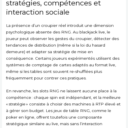
stratégies, compétences et
interaction sociale
La présence d’un croupier réel introduit une dimension
psychologique absente des RNG. Au blackjack live, le
joueur peut observer les gestes du croupier, détecter des
tendances de distribution (même si la loi du hasard
demeure) et adapter sa stratégie de mise en
conséquence. Certains joueurs expérimentés utilisent des
systèmes de comptage de cartes adaptés au format live,
même si les tables sont souvent re‑shufflées plus
fréquemment pour contrer ces pratiques.
En revanche, les slots RNG ne laissent aucune place à la
compétence : chaque spin est indépendant, et la meilleure
« stratégie » consiste à choisir des machines à RTP élevé et
à gérer son budget. Les jeux de table RNG, comme le
poker en ligne, offrent toutefois une composante
stratégique similaire au live, mais sans l’interaction