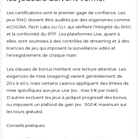
Les certifications sont le premier gage de confiance. Les
jeux RNG doivent être audités par des organismes comme
eCOGRA, iTech Labs ou GLI, qui vérifient l’intégrité du RNG
et la conformité du RTP. Les plateformes Live, quant à
elles, sont soumises à des contrôles de streaming et à des
licences de jeu qui imposent la surveillance vidéo et
l’enregistrement de chaque main.
Les clauses de bonus méritent une lecture attentive. Les
exigences de mise (wagering) varient généralement de
20 x à 40 x, mais certains casinos appliquent des limites de
mise spécifiques aux jeux Live (ex. : max 5 € par main).
D’autres excluent les jeux à jackpot progressif des bonus,
ou imposent un plafond de gain (ex. : 500 € maximum sur
les tours gratuits).
Conseils pratiques :