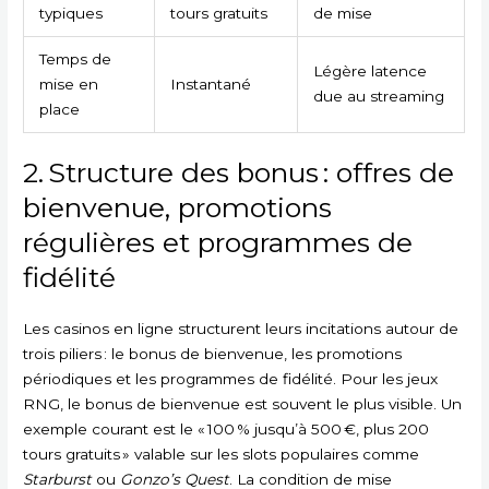
typiques
tours gratuits
de mise
Temps de
Légère latence
mise en
Instantané
due au streaming
place
2. Structure des bonus : offres de
bienvenue, promotions
régulières et programmes de
fidélité
Les casinos en ligne structurent leurs incitations autour de
trois piliers : le bonus de bienvenue, les promotions
périodiques et les programmes de fidélité. Pour les jeux
RNG, le bonus de bienvenue est souvent le plus visible. Un
exemple courant est le « 100 % jusqu’à 500 €, plus 200
tours gratuits » valable sur les slots populaires comme
Starburst
ou
Gonzo’s Quest
. La condition de mise