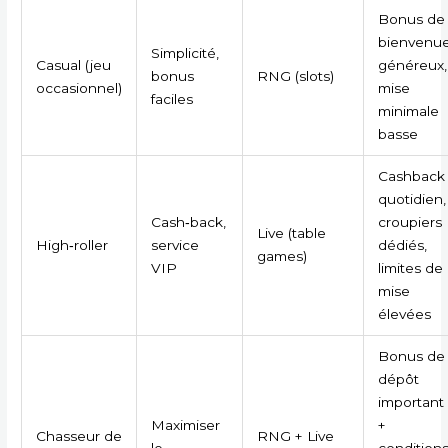
Bonus de
bienvenu
Simplicité,
Casual (jeu
généreux,
bonus
RNG (slots)
occasionnel)
mise
faciles
minimale
basse
Cashback
quotidien,
Cash‑back,
croupiers
Live (table
High‑roller
service
dédiés,
games)
VIP
limites de
mise
élevées
Bonus de
dépôt
important
Maximiser
+
Chasseur de
RNG + Live
le
condition