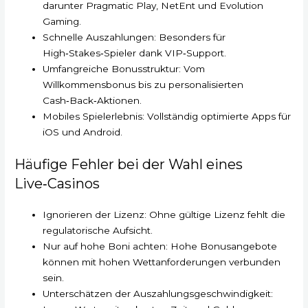
darunter Pragmatic Play, NetEnt und Evolution
Gaming.
Schnelle Auszahlungen: Besonders für
High‑Stakes‑Spieler dank VIP‑Support.
Umfangreiche Bonusstruktur: Vom
Willkommensbonus bis zu personalisierten
Cash‑Back‑Aktionen.
Mobiles Spielerlebnis: Vollständig optimierte Apps für
iOS und Android.
Häufige Fehler bei der Wahl eines
Live‑Casinos
Ignorieren der Lizenz: Ohne gültige Lizenz fehlt die
regulatorische Aufsicht.
Nur auf hohe Boni achten: Hohe Bonusangebote
können mit hohen Wettanforderungen verbunden
sein.
Unterschätzen der Auszahlungsgeschwindigkeit: