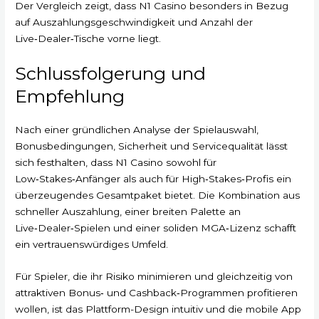
Der Vergleich zeigt, dass N1 Casino besonders in Bezug
auf Auszahlungsgeschwindigkeit und Anzahl der
Live‑Dealer‑Tische vorne liegt.
Schlussfolgerung und
Empfehlung
Nach einer gründlichen Analyse der Spielauswahl,
Bonusbedingungen, Sicherheit und Servicequalität lässt
sich festhalten, dass N1 Casino sowohl für
Low‑Stakes‑Anfänger als auch für High‑Stakes‑Profis ein
überzeugendes Gesamtpaket bietet. Die Kombination aus
schneller Auszahlung, einer breiten Palette an
Live‑Dealer‑Spielen und einer soliden MGA‑Lizenz schafft
ein vertrauenswürdiges Umfeld.
Für Spieler, die ihr Risiko minimieren und gleichzeitig von
attraktiven Bonus‑ und Cashback‑Programmen profitieren
wollen, ist das Plattform-Design intuitiv und die mobile App