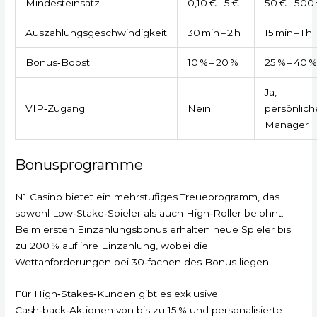
Mindesteinsatz
0,10 € – 5 €
50 € – 500
Auszahlungsgeschwindigkeit
30 min – 2 h
15 min – 1 h
Bonus‑Boost
10 % – 20 %
25 % – 40 %
Ja,
VIP‑Zugang
Nein
persönlich
Manager
Bonusprogramme
N1 Casino bietet ein mehrstufiges Treueprogramm, das
sowohl Low‑Stake‑Spieler als auch High‑Roller belohnt.
Beim ersten Einzahlungsbonus erhalten neue Spieler bis
zu 200 % auf ihre Einzahlung, wobei die
Wettanforderungen bei 30‑fachen des Bonus liegen.
Für High‑Stakes‑Kunden gibt es exklusive
Cash‑back‑Aktionen von bis zu 15 % und personalisierte