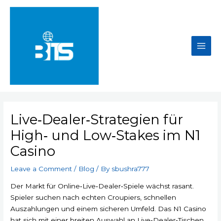
Skip
to
content
Main
Men
Live‑Dealer‑Strategien für
High‑ und Low‑Stakes im N1
Casino
Leave a Comment
/
Blog
/ By
sbushra777
Der Markt für Online‑Live‑Dealer‑Spiele wächst rasant.
Spieler suchen nach echten Croupiers, schnellen
Auszahlungen und einem sicheren Umfeld. Das N1 Casino
hat sich mit einer breiten Auswahl an Live‑Dealer‑Tischen