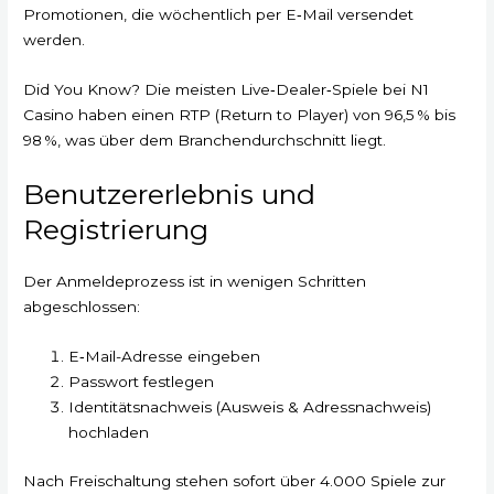
Promotionen, die wöchentlich per E‑Mail versendet
werden.
Did You Know? Die meisten Live‑Dealer‑Spiele bei N1
Casino haben einen RTP (Return to Player) von 96,5 % bis
98 %, was über dem Branchendurchschnitt liegt.
Benutzererlebnis und
Registrierung
Der Anmeldeprozess ist in wenigen Schritten
abgeschlossen:
E‑Mail-Adresse eingeben
Passwort festlegen
Identitätsnachweis (Ausweis & Adressnachweis)
hochladen
Nach Freischaltung stehen sofort über 4.000 Spiele zur