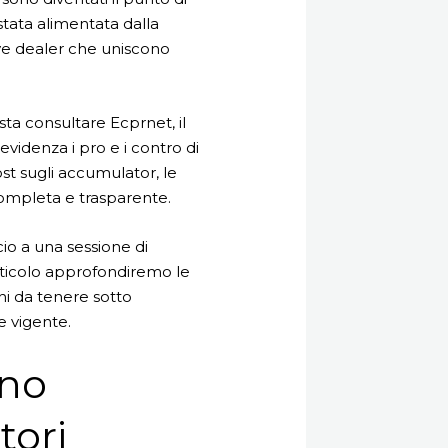
stata alimentata dalla
live dealer che uniscono
ta consultare Ecprnet, il
evidenza i pro e i contro di
t sugli accumulator, le
completa e trasparente.
cio a una sessione di
rticolo approfondiremo le
chi da tenere sotto
e vigente.
ono
tori