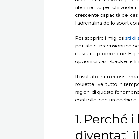
riferimento per chi vuole m
crescente capacità dei casi
l’adrenalina dello sport con
Per scoprire i migliori
siti 
portale di recensioni indipe
ciascuna promozione. Ecprn
opzioni di cash‑back e le l
Il risultato è un ecosistema
roulette live, tutto in tempo
ragioni di questo fenomeno, l
controllo, con un occhio di
1. Perché
diventati 