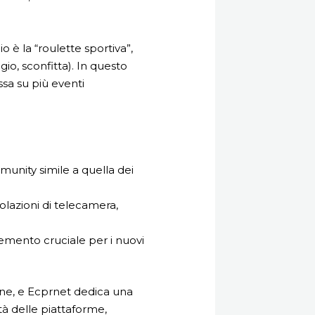
o è la “roulette sportiva”,
ggio, sconfitta). In questo
sa su più eventi
munity simile a quella dei
lazioni di telecamera,
lemento cruciale per i nuovi
ine, e Ecprnet dedica una
ità delle piattaforme,