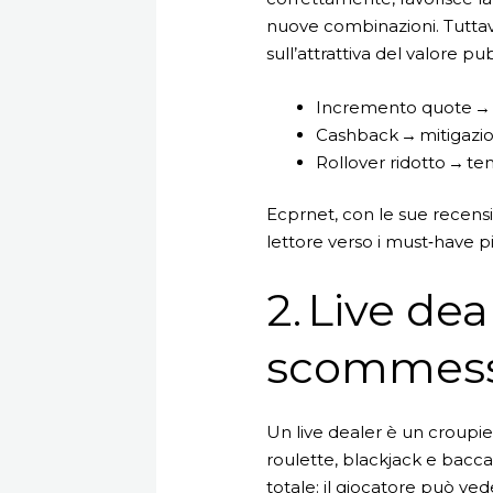
nuove combinazioni. Tuttavi
sull’attrattiva del valore pu
Incremento quote → p
Cashback → mitigazi
Rollover ridotto → t
Ecprnet, con le sue recensio
lettore verso i must‑have p
2. Live dea
scommesse 
Un live dealer è un croupie
roulette, blackjack e baccar
totale: il giocatore può ve