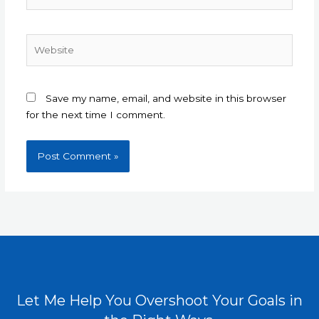
Website
Save my name, email, and website in this browser
for the next time I comment.
Let Me Help You Overshoot Your Goals in