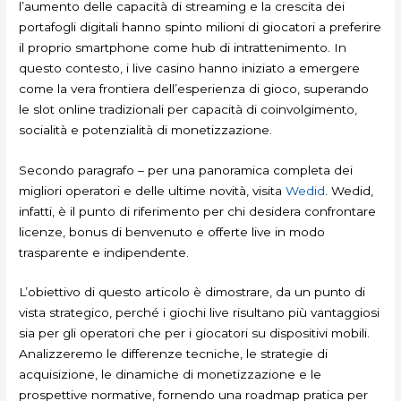
l’aumento delle capacità di streaming e la crescita dei
portafogli digitali hanno spinto milioni di giocatori a preferire
il proprio smartphone come hub di intrattenimento. In
questo contesto, i live casino hanno iniziato a emergere
come la vera frontiera dell’esperienza di gioco, superando
le slot online tradizionali per capacità di coinvolgimento,
socialità e potenzialità di monetizzazione.
Secondo paragrafo – per una panoramica completa dei
migliori operatori e delle ultime novità, visita
Wedid
. Wedid,
infatti, è il punto di riferimento per chi desidera confrontare
licenze, bonus di benvenuto e offerte live in modo
trasparente e indipendente.
L’obiettivo di questo articolo è dimostrare, da un punto di
vista strategico, perché i giochi live risultano più vantaggiosi
sia per gli operatori che per i giocatori su dispositivi mobili.
Analizzeremo le differenze tecniche, le strategie di
acquisizione, le dinamiche di monetizzazione e le
prospettive normative, fornendo una roadmap pratica per