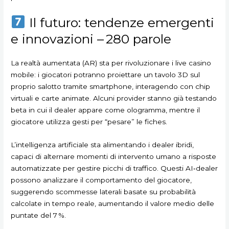
Il futuro: tendenze emergenti
e innovazioni – 280 parole
La realtà aumentata (AR) sta per rivoluzionare i live casino
mobile: i giocatori potranno proiettare un tavolo 3D sul
proprio salotto tramite smartphone, interagendo con chip
virtuali e carte animate. Alcuni provider stanno già testando
beta in cui il dealer appare come ologramma, mentre il
giocatore utilizza gesti per “pesare” le fiches.
L’intelligenza artificiale sta alimentando i dealer ibridi,
capaci di alternare momenti di intervento umano a risposte
automatizzate per gestire picchi di traffico. Questi AI‑dealer
possono analizzare il comportamento del giocatore,
suggerendo scommesse laterali basate su probabilità
calcolate in tempo reale, aumentando il valore medio delle
puntate del 7 %.