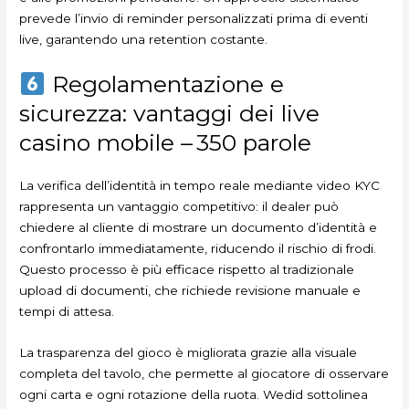
prevede l’invio di reminder personalizzati prima di eventi
live, garantendo una retention costante.
Regolamentazione e
sicurezza: vantaggi dei live
casino mobile – 350 parole
La verifica dell’identità in tempo reale mediante video KYC
rappresenta un vantaggio competitivo: il dealer può
chiedere al cliente di mostrare un documento d’identità e
confrontarlo immediatamente, riducendo il rischio di frodi.
Questo processo è più efficace rispetto al tradizionale
upload di documenti, che richiede revisione manuale e
tempi di attesa.
La trasparenza del gioco è migliorata grazie alla visuale
completa del tavolo, che permette al giocatore di osservare
ogni carta e ogni rotazione della ruota. Wedid sottolinea