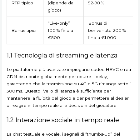
RTP tipico
(dipende dal
92‑98 %
gioco)
“Live‑only”
Bonus di
Bonus tipici
100 % fino a
benvenuto 200 %
€500
fino a €1 000
1.1 Tecnologia di streaming e latenza
Le piattaforme più avanzate impiegano codec HEVC e reti
CDN distribuite globalmente per ridurre il delay,
garantendo che la trasmissione su 4G o 5G rimanga sotto i
300 ms. Questo livello di latenza è sufficiente per
mantenere la fluidità del gioco e per permettere al dealer
di reagire in tempo reale alle decisioni del giocatore.
1.2 Interazione sociale in tempo reale
La chat testuale e vocale, i segnali di “thumbs‑up” del