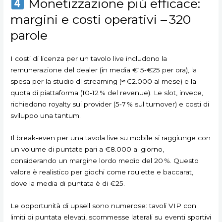
Monetizzazione più efficace:
margini e costi operativi – 320
parole
I costi di licenza per un tavolo live includono la
remunerazione del dealer (in media €15‑€25 per ora), la
spesa per la studio di streaming (≈ €2.000 al mese) e la
quota di piattaforma (10‑12 % del revenue). Le slot, invece,
richiedono royalty sui provider (5‑7 % sul turnover) e costi di
sviluppo una tantum.
Il break‑even per una tavola live su mobile si raggiunge con
un volume di puntate pari a €8.000 al giorno,
considerando un margine lordo medio del 20 %. Questo
valore è realistico per giochi come roulette e baccarat,
dove la media di puntata è di €25.
Le opportunità di upsell sono numerose: tavoli VIP con
limiti di puntata elevati, scommesse laterali su eventi sportivi