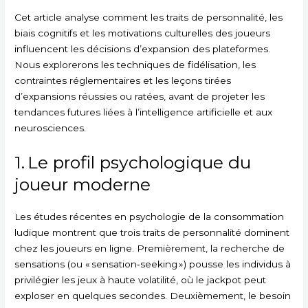
Cet article analyse comment les traits de personnalité, les
biais cognitifs et les motivations culturelles des joueurs
influencent les décisions d’expansion des plateformes.
Nous explorerons les techniques de fidélisation, les
contraintes réglementaires et les leçons tirées
d’expansions réussies ou ratées, avant de projeter les
tendances futures liées à l’intelligence artificielle et aux
neurosciences.
1. Le profil psychologique du
joueur moderne
Les études récentes en psychologie de la consommation
ludique montrent que trois traits de personnalité dominent
chez les joueurs en ligne. Premièrement, la recherche de
sensations (ou « sensation‑seeking ») pousse les individus à
privilégier les jeux à haute volatilité, où le jackpot peut
exploser en quelques secondes. Deuxièmement, le besoin