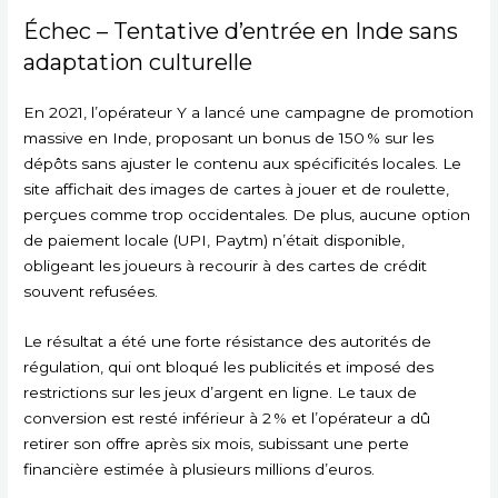
Échec – Tentative d’entrée en Inde sans
adaptation culturelle
En 2021, l’opérateur Y a lancé une campagne de promotion
massive en Inde, proposant un bonus de 150 % sur les
dépôts sans ajuster le contenu aux spécificités locales. Le
site affichait des images de cartes à jouer et de roulette,
perçues comme trop occidentales. De plus, aucune option
de paiement locale (UPI, Paytm) n’était disponible,
obligeant les joueurs à recourir à des cartes de crédit
souvent refusées.
Le résultat a été une forte résistance des autorités de
régulation, qui ont bloqué les publicités et imposé des
restrictions sur les jeux d’argent en ligne. Le taux de
conversion est resté inférieur à 2 % et l’opérateur a dû
retirer son offre après six mois, subissant une perte
financière estimée à plusieurs millions d’euros.