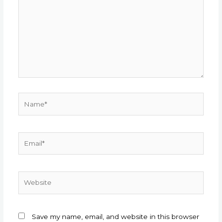
Name*
Email*
Website
Save my name, email, and website in this browser