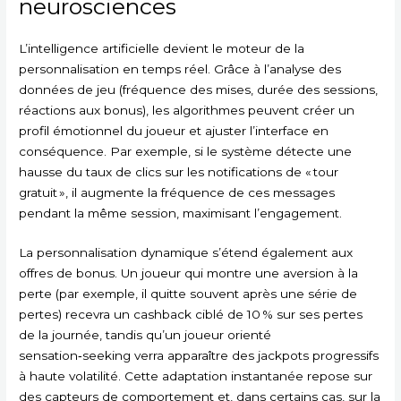
neurosciences
L’intelligence artificielle devient le moteur de la
personnalisation en temps réel. Grâce à l’analyse des
données de jeu (fréquence des mises, durée des sessions,
réactions aux bonus), les algorithmes peuvent créer un
profil émotionnel du joueur et ajuster l’interface en
conséquence. Par exemple, si le système détecte une
hausse du taux de clics sur les notifications de « tour
gratuit », il augmente la fréquence de ces messages
pendant la même session, maximisant l’engagement.
La personnalisation dynamique s’étend également aux
offres de bonus. Un joueur qui montre une aversion à la
perte (par exemple, il quitte souvent après une série de
pertes) recevra un cashback ciblé de 10 % sur ses pertes
de la journée, tandis qu’un joueur orienté
sensation‑seeking verra apparaître des jackpots progressifs
à haute volatilité. Cette adaptation instantanée repose sur
des capteurs de comportement et, dans certains cas, sur la