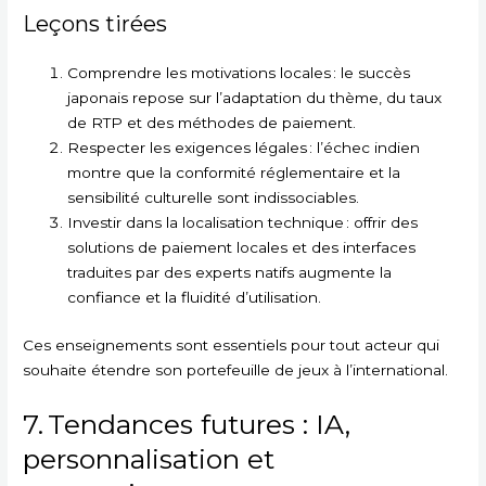
Leçons tirées
Comprendre les motivations locales : le succès
japonais repose sur l’adaptation du thème, du taux
de RTP et des méthodes de paiement.
Respecter les exigences légales : l’échec indien
montre que la conformité réglementaire et la
sensibilité culturelle sont indissociables.
Investir dans la localisation technique : offrir des
solutions de paiement locales et des interfaces
traduites par des experts natifs augmente la
confiance et la fluidité d’utilisation.
Ces enseignements sont essentiels pour tout acteur qui
souhaite étendre son portefeuille de jeux à l’international.
7. Tendances futures : IA,
personnalisation et