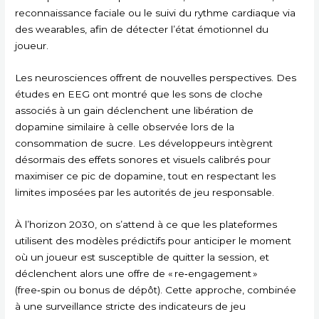
reconnaissance faciale ou le suivi du rythme cardiaque via
des wearables, afin de détecter l’état émotionnel du
joueur.
Les neurosciences offrent de nouvelles perspectives. Des
études en EEG ont montré que les sons de cloche
associés à un gain déclenchent une libération de
dopamine similaire à celle observée lors de la
consommation de sucre. Les développeurs intègrent
désormais des effets sonores et visuels calibrés pour
maximiser ce pic de dopamine, tout en respectant les
limites imposées par les autorités de jeu responsable.
À l’horizon 2030, on s’attend à ce que les plateformes
utilisent des modèles prédictifs pour anticiper le moment
où un joueur est susceptible de quitter la session, et
déclenchent alors une offre de « re‑engagement »
(free‑spin ou bonus de dépôt). Cette approche, combinée
à une surveillance stricte des indicateurs de jeu