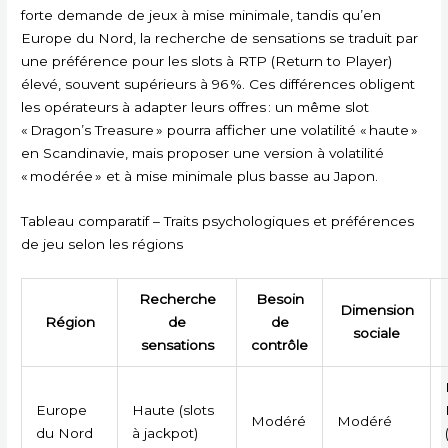
forte demande de jeux à mise minimale, tandis qu’en
Europe du Nord, la recherche de sensations se traduit par
une préférence pour les slots à RTP (Return to Player)
élevé, souvent supérieurs à 96 %. Ces différences obligent
les opérateurs à adapter leurs offres : un même slot
« Dragon’s Treasure » pourra afficher une volatilité « haute »
en Scandinavie, mais proposer une version à volatilité
« modérée » et à mise minimale plus basse au Japon.
Tableau comparatif – Traits psychologiques et préférences
de jeu selon les régions
Recherche
Besoin
Dimension
Région
de
de
sociale
sensations
contrôle
Europe
Haute (slots
Modéré
Modéré
du Nord
à jackpot)