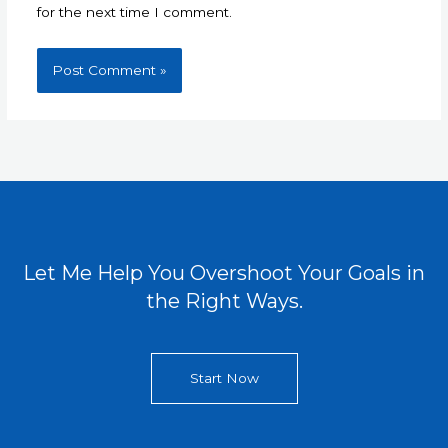
for the next time I comment.
Let Me Help You Overshoot Your Goals in
the Right Ways.
Start Now