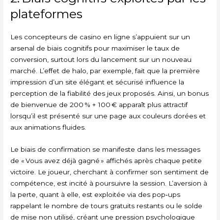
plateformes
Les concepteurs de casino en ligne s’appuient sur un
arsenal de biais cognitifs pour maximiser le taux de
conversion, surtout lors du lancement sur un nouveau
marché. L’effet de halo, par exemple, fait que la première
impression d’un site élégant et sécurisé influence la
perception de la fiabilité des jeux proposés. Ainsi, un bonus
de bienvenue de 200 % + 100 € apparaît plus attractif
lorsqu’il est présenté sur une page aux couleurs dorées et
aux animations fluides.
Le biais de confirmation se manifeste dans les messages
de « Vous avez déjà gagné » affichés après chaque petite
victoire. Le joueur, cherchant à confirmer son sentiment de
compétence, est incité à poursuivre la session. L’aversion à
la perte, quant à elle, est exploitée via des pop‑ups
rappelant le nombre de tours gratuits restants ou le solde
de mise non utilisé, créant une pression psychologique