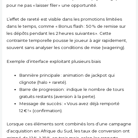
pour ne pas « laisser filer » une opportunité.
L’effet de rareté est visible dans les promotions limitées
dans le temps, comme « Bonus flash : 50 % de remise sur
les dépôts pendant les 2 heures suivantes ». Cette
contrainte temporelle pousse le joueur à agir rapidement,
souvent sans analyser les conditions de mise (wagering).
Exemple d’interface exploitant plusieurs biais
Bannière principale : animation de jackpot qui
clignote (halo + rareté).
Barre de progression : indique le nombre de tours
gratuits restants (aversion à la perte).
Message de succès : « Vous avez déjà remporté
12 € ! » (confirmation).
Lorsque ces éléments sont combinés lors d’une campagne
d’acquisition en Afrique du Sud, les taux de conversion ont