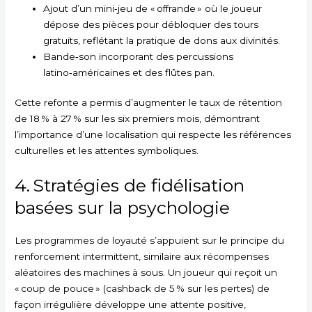
Ajout d’un mini‑jeu de « offrande » où le joueur
dépose des pièces pour débloquer des tours
gratuits, reflétant la pratique de dons aux divinités.
Bande‑son incorporant des percussions
latino‑américaines et des flûtes pan.
Cette refonte a permis d’augmenter le taux de rétention
de 18 % à 27 % sur les six premiers mois, démontrant
l’importance d’une localisation qui respecte les références
culturelles et les attentes symboliques.
4. Stratégies de fidélisation
basées sur la psychologie
Les programmes de loyauté s’appuient sur le principe du
renforcement intermittent, similaire aux récompenses
aléatoires des machines à sous. Un joueur qui reçoit un
« coup de pouce » (cashback de 5 % sur les pertes) de
façon irrégulière développe une attente positive,