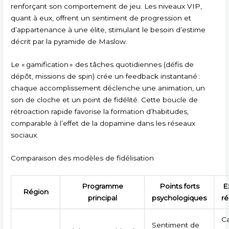
renforçant son comportement de jeu. Les niveaux VIP,
quant à eux, offrent un sentiment de progression et
d’appartenance à une élite, stimulant le besoin d’estime
décrit par la pyramide de Maslow.
Le « gamification » des tâches quotidiennes (défis de
dépôt, missions de spin) crée un feedback instantané :
chaque accomplissement déclenche une animation, un
son de cloche et un point de fidélité. Cette boucle de
rétroaction rapide favorise la formation d’habitudes,
comparable à l’effet de la dopamine dans les réseaux
sociaux.
Comparaison des modèles de fidélisation
Programme
Points forts
E
Région
principal
psychologiques
r
C
Sentiment de