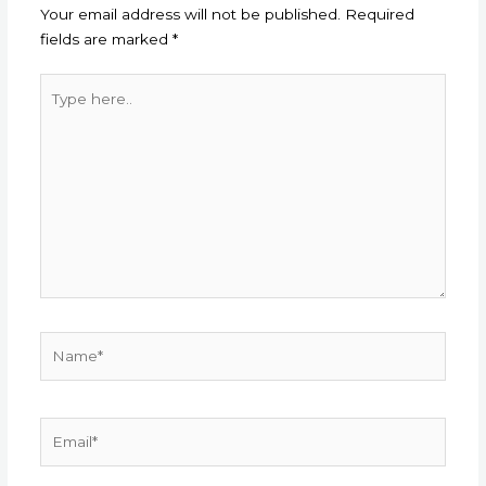
Your email address will not be published.
Required
fields are marked
*
Type
here..
Name*
Email*