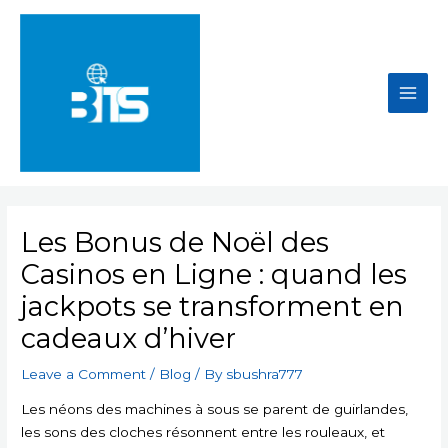
Skip
to
content
Main
Men
Les Bonus de Noël des
Casinos en Ligne : quand les
jackpots se transforment en
cadeaux d’hiver
Leave a Comment
/
Blog
/ By
sbushra777
Les néons des machines à sous se parent de guirlandes,
les sons des cloches résonnent entre les rouleaux, et