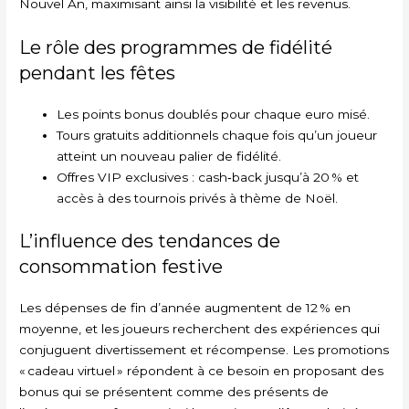
Nouvel An, maximisant ainsi la visibilité et les revenus.
Le rôle des programmes de fidélité
pendant les fêtes
Les points bonus doublés pour chaque euro misé.
Tours gratuits additionnels chaque fois qu’un joueur
atteint un nouveau palier de fidélité.
Offres VIP exclusives : cash‑back jusqu’à 20 % et
accès à des tournois privés à thème de Noël.
L’influence des tendances de
consommation festive
Les dépenses de fin d’année augmentent de 12 % en
moyenne, et les joueurs recherchent des expériences qui
conjuguent divertissement et récompense. Les promotions
« cadeau virtuel » répondent à ce besoin en proposant des
bonus qui se présentent comme des présents de