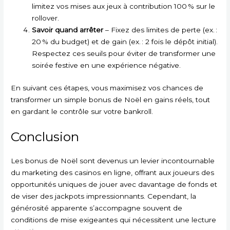
limitez vos mises aux jeux à contribution 100 % sur le
rollover.
Savoir quand arrêter
– Fixez des limites de perte (ex. :
20 % du budget) et de gain (ex. : 2 fois le dépôt initial).
Respectez ces seuils pour éviter de transformer une
soirée festive en une expérience négative.
En suivant ces étapes, vous maximisez vos chances de
transformer un simple bonus de Noël en gains réels, tout
en gardant le contrôle sur votre bankroll.
Conclusion
Les bonus de Noël sont devenus un levier incontournable
du marketing des casinos en ligne, offrant aux joueurs des
opportunités uniques de jouer avec davantage de fonds et
de viser des jackpots impressionnants. Cependant, la
générosité apparente s’accompagne souvent de
conditions de mise exigeantes qui nécessitent une lecture