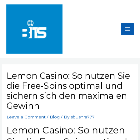
Skip
to
content
Main
Men
Lemon Casino: So nutzen Sie
die Free‑Spins optimal und
sichern sich den maximalen
Gewinn
Leave a Comment
/
Blog
/ By
sbushra777
Lemon Casino: So nutzen