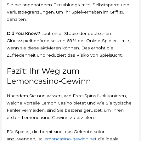
Sie die angebotenen Einzahlungslimits, Selbstsperre und
Verlustbegrenzungen, um Ihr Spielverhalten im Griff zu
behalten.
Did You Know?
Laut einer Studie der deutschen
Glücksspielbehörde setzen 68 % der Online‑Spieler Limits,
wenn sie diese aktivieren können. Das erhöht die
Zufriedenheit und reduziert das Risiko von Spielsucht.
Fazit: Ihr Weg zum
Lemoncasino‑Gewinn
Nachdem Sie nun wissen, wie Free‑Spins funktionieren,
welche Vorteile Lemon Casino bietet und wie Sie typische
Fehler vermeiden, sind Sie bestens gerüstet, um Ihren
ersten Lemoncasino Gewinn zu erzielen.
Für Spieler, die bereit sind, das Gelernte sofort
anzuwenden, ist
lemoncasino-gewinn.net
die ideale