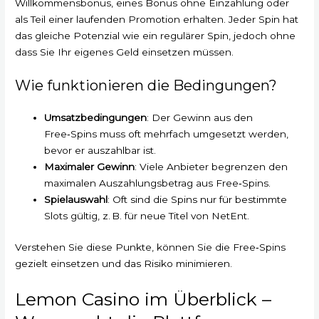
Willkommensbonus, eines Bonus ohne Einzahlung oder
als Teil einer laufenden Promotion erhalten. Jeder Spin hat
das gleiche Potenzial wie ein regulärer Spin, jedoch ohne
dass Sie Ihr eigenes Geld einsetzen müssen.
Wie funktionieren die Bedingungen?
Umsatzbedingungen
: Der Gewinn aus den
Free‑Spins muss oft mehrfach umgesetzt werden,
bevor er auszahlbar ist.
Maximaler Gewinn
: Viele Anbieter begrenzen den
maximalen Auszahlungsbetrag aus Free‑Spins.
Spielauswahl
: Oft sind die Spins nur für bestimmte
Slots gültig, z. B. für neue Titel von NetEnt.
Verstehen Sie diese Punkte, können Sie die Free‑Spins
gezielt einsetzen und das Risiko minimieren.
Lemon Casino im Überblick –