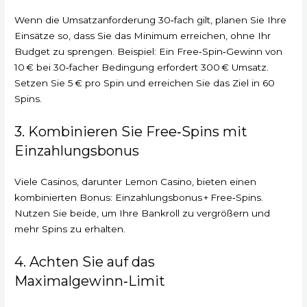
Wenn die Umsatzanforderung 30‑fach gilt, planen Sie Ihre
Einsätze so, dass Sie das Minimum erreichen, ohne Ihr
Budget zu sprengen. Beispiel: Ein Free‑Spin‑Gewinn von
10 € bei 30‑facher Bedingung erfordert 300 € Umsatz.
Setzen Sie 5 € pro Spin und erreichen Sie das Ziel in 60
Spins.
3. Kombinieren Sie Free‑Spins mit
Einzahlungsbonus
Viele Casinos, darunter Lemon Casino, bieten einen
kombinierten Bonus: Einzahlungsbonus + Free‑Spins.
Nutzen Sie beide, um Ihre Bankroll zu vergrößern und
mehr Spins zu erhalten.
4. Achten Sie auf das
Maximalgewinn‑Limit