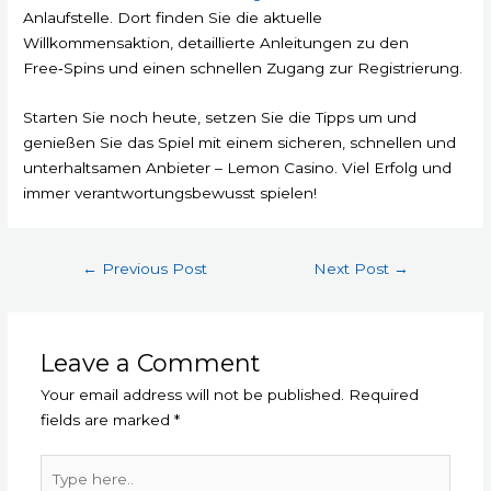
Anlaufstelle. Dort finden Sie die aktuelle
Willkommensaktion, detaillierte Anleitungen zu den
Free‑Spins und einen schnellen Zugang zur Registrierung.
Starten Sie noch heute, setzen Sie die Tipps um und
genießen Sie das Spiel mit einem sicheren, schnellen und
unterhaltsamen Anbieter – Lemon Casino. Viel Erfolg und
immer verantwortungsbewusst spielen!
Post
←
Previous Post
Next Post
→
navigation
Leave a Comment
Your email address will not be published.
Required
fields are marked
*
Type