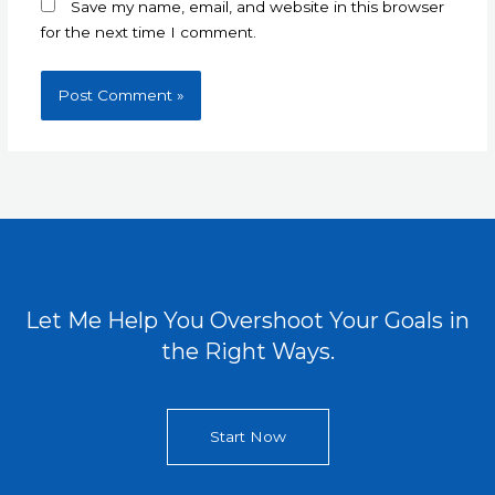
Save my name, email, and website in this browser
for the next time I comment.
Let Me Help You Overshoot Your Goals in
the Right Ways.
Start Now