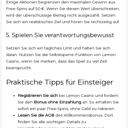
Einige Aktionen begrenzen den maximalen Gewinn aus
Free‑Spins auf 50 €. Wenn Sie diesen Wert überschreiten,
wird der überschüssige Betrag nicht ausgezahlt. Setzen
Sie sich ein realistisches Ziel und hören Sie rechtzeitig auf.
5. Spielen Sie verantwortungsbewusst
Setzen Sie sich ein tägliches Limit und halten Sie sich
daran. Nutzen Sie die Selbstsperre-Funktion von Lemon
Casino, wenn Sie merken, dass das Spiel zu viel Zeit
beansprucht.
Praktische Tipps für Einsteiger
Registrieren Sie sich
bei Lemon Casino und fordern
Sie den
Bonus ohne Einzahlung
an. So erhalten Sie
sofort ein paar Free‑Spins, ohne Geld zu riskieren.
Lesen Sie die AGB
des Willkommensbonus. Dort
finden Sie alle wichtigen Details zu