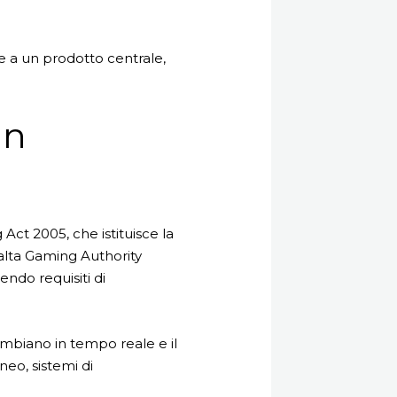
le a un prodotto centrale,
un
ct 2005, che istituisce la
Malta Gaming Authority
ndo requisiti di
ambiano in tempo reale e il
neo, sistemi di