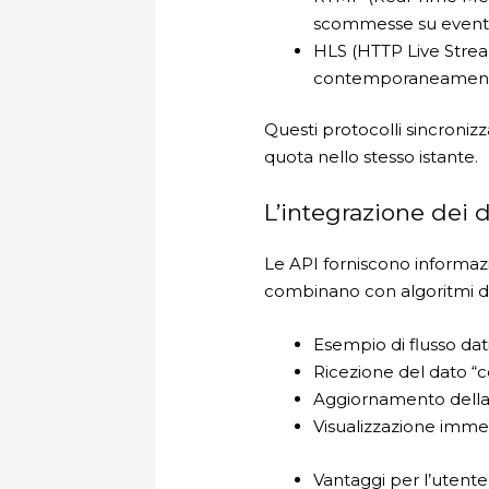
scommesse su eventi 
HLS (HTTP Live Stream
contemporaneamente a
Questi protocolli sincronizz
quota nello stesso istante.
L’integrazione dei d
Le API forniscono informazion
combinano con algoritmi d
Esempio di flusso dati
Ricezione del dato “co
Aggiornamento della
Visualizzazione immed
Vantaggi per l’utente