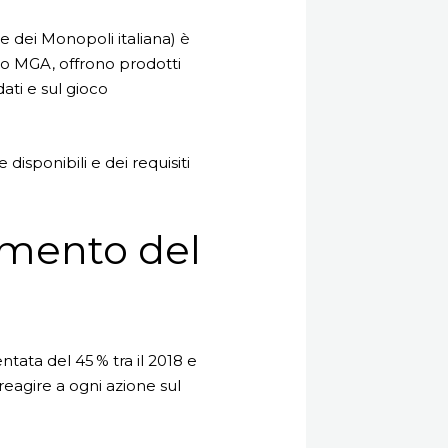
e dei Monopoli italiana) è
 o MGA, offrono prodotti
dati e sul gioco
isponibili e dei requisiti
amento del
ata del 45 % tra il 2018 e
 reagire a ogni azione sul