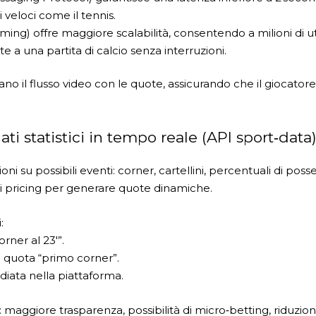
veloci come il tennis.
ing) offre maggiore scalabilità, consentendo a milioni di u
 una partita di calcio senza interruzioni.
ano il flusso video con le quote, assicurando che il giocatore
ati statistici in tempo reale (API sport‑data
i su possibili eventi: corner, cartellini, percentuali di posse
i pricing per generare quote dinamiche.
:
rner al 23′”.
 quota “primo corner”.
iata nella piattaforma.
: maggiore trasparenza, possibilità di micro‑betting, riduzi