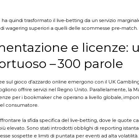
 ha quindi trasformato il live‑betting da un servizio margina
di wagering superiori a quelli delle scommesse pre‑match.
mentazione e licenze: 
ortuoso – 300 parole
 sul gioco d’azzardo online emergono con il UK Gambling A
ogliono offrire servizi nel Regno Unito. Parallelamente, la 
cenze per i bookmaker che operano a livello globale, impone
del consumatore.
frontare la sfida specifica del live‑betting, dove le quote c
iù elevato. Sono stati introdotti obblighi di reporting istanta
e sospette e limiti di puntata per eventi ad alta volatilità.