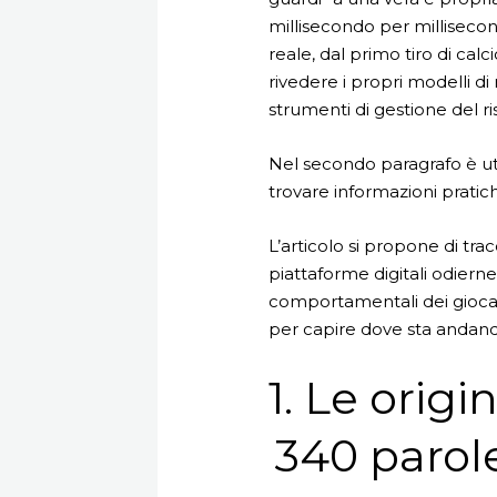
millisecondo per millisecon
reale, dal primo tiro di cal
rivedere i propri modelli di 
strumenti di gestione del ri
Nel secondo paragrafo è u
trovare informazioni prati
L’articolo si propone di tra
piattaforme digitali odierne
comportamentali dei giocatori
per capire dove sta andando
1. Le origi
340 parol