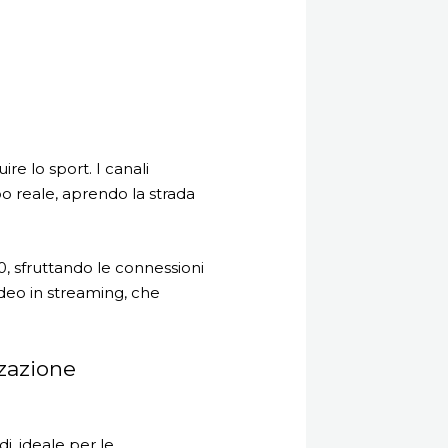
o
ire lo sport. I canali
o reale, aprendo la strada
0, sfruttando le connessioni
ideo in streaming, che
zzazione
, ideale per le