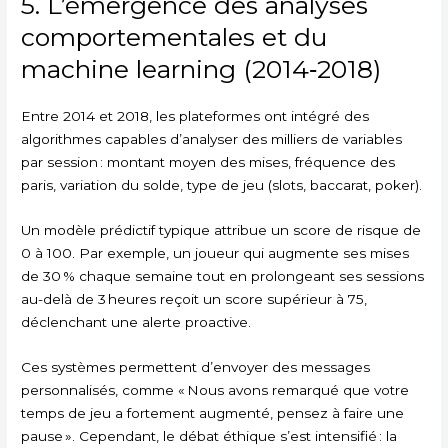
5. L’émergence des analyses
comportementales et du
machine learning (2014‑2018)
Entre 2014 et 2018, les plateformes ont intégré des
algorithmes capables d’analyser des milliers de variables
par session : montant moyen des mises, fréquence des
paris, variation du solde, type de jeu (slots, baccarat, poker).
Un modèle prédictif typique attribue un score de risque de
0 à 100. Par exemple, un joueur qui augmente ses mises
de 30 % chaque semaine tout en prolongeant ses sessions
au-delà de 3 heures reçoit un score supérieur à 75,
déclenchant une alerte proactive.
Ces systèmes permettent d’envoyer des messages
personnalisés, comme « Nous avons remarqué que votre
temps de jeu a fortement augmenté, pensez à faire une
pause ». Cependant, le débat éthique s’est intensifié : la