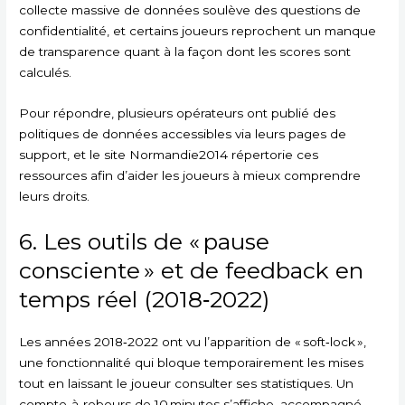
collecte massive de données soulève des questions de
confidentialité, et certains joueurs reprochent un manque
de transparence quant à la façon dont les scores sont
calculés.
Pour répondre, plusieurs opérateurs ont publié des
politiques de données accessibles via leurs pages de
support, et le site Normandie2014 répertorie ces
ressources afin d’aider les joueurs à mieux comprendre
leurs droits.
6. Les outils de « pause
consciente » et de feedback en
temps réel (2018‑2022)
Les années 2018‑2022 ont vu l’apparition de « soft‑lock »,
une fonctionnalité qui bloque temporairement les mises
tout en laissant le joueur consulter ses statistiques. Un
compte‑à‑rebours de 10 minutes s’affiche, accompagné