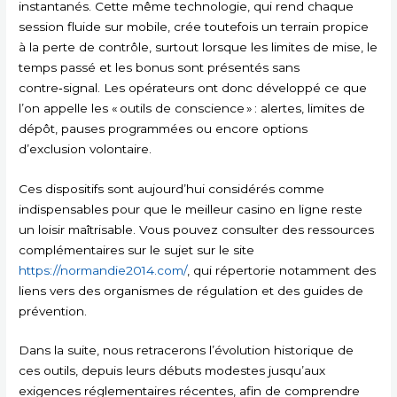
instantanés. Cette même technologie, qui rend chaque
session fluide sur mobile, crée toutefois un terrain propice
à la perte de contrôle, surtout lorsque les limites de mise, le
temps passé et les bonus sont présentés sans
contre‑signal. Les opérateurs ont donc développé ce que
l’on appelle les « outils de conscience » : alertes, limites de
dépôt, pauses programmées ou encore options
d’exclusion volontaire.
Ces dispositifs sont aujourd’hui considérés comme
indispensables pour que le meilleur casino en ligne reste
un loisir maîtrisable. Vous pouvez consulter des ressources
complémentaires sur le sujet sur le site
https://normandie2014.com/
, qui répertorie notamment des
liens vers des organismes de régulation et des guides de
prévention.
Dans la suite, nous retracerons l’évolution historique de
ces outils, depuis leurs débuts modestes jusqu’aux
exigences réglementaires récentes, afin de comprendre