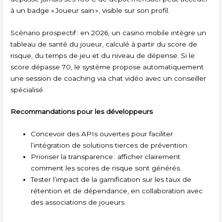
à un badge « Joueur sain », visible sur son profil.
Scénario prospectif : en 2026, un casino mobile intègre un
tableau de santé du joueur, calculé à partir du score de
risque, du temps de jeu et du niveau de dépense. Si le
score dépasse 70, le système propose automatiquement
une session de coaching via chat vidéo avec un conseiller
spécialisé.
Recommandations pour les développeurs
Concevoir des APIs ouvertes pour faciliter
l’intégration de solutions tierces de prévention.
Prioriser la transparence : afficher clairement
comment les scores de risque sont générés.
Tester l’impact de la gamification sur les taux de
rétention et de dépendance, en collaboration avec
des associations de joueurs.