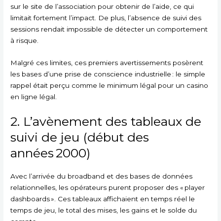
sur le site de l’association pour obtenir de l’aide, ce qui
limitait fortement l’impact. De plus, l’absence de suivi des
sessions rendait impossible de détecter un comportement
à risque.
Malgré ces limites, ces premiers avertissements posèrent
les bases d’une prise de conscience industrielle : le simple
rappel était perçu comme le minimum légal pour un casino
en ligne légal.
2. L’avènement des tableaux de
suivi de jeu (début des
années 2000)
Avec l’arrivée du broadband et des bases de données
relationnelles, les opérateurs purent proposer des « player
dashboards ». Ces tableaux affichaient en temps réel le
temps de jeu, le total des mises, les gains et le solde du