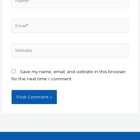
Email*
Website
Save my name, email, and website in this browser
for the next time I comment.