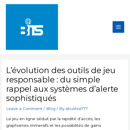
Skip
to
content
Main
Men
L’évolution des outils de jeu
responsable : du simple
rappel aux systèmes d’alerte
sophistiqués
Leave a Comment
/
Blog
/ By
sbushra777
Le jeu en ligne séduit par la rapidité d’accès, les
graphismes immersifs et les possibilités de gains