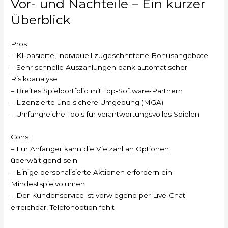
Vor- und Nachteile – Ein kurzer
Überblick
Pros:
– KI‑basierte, individuell zugeschnittene Bonusangebote
– Sehr schnelle Auszahlungen dank automatischer
Risikoanalyse
– Breites Spielportfolio mit Top‑Software‑Partnern
– Lizenzierte und sichere Umgebung (MGA)
– Umfangreiche Tools für verantwortungsvolles Spielen
Cons:
– Für Anfänger kann die Vielzahl an Optionen
überwältigend sein
– Einige personalisierte Aktionen erfordern ein
Mindestspielvolumen
– Der Kundenservice ist vorwiegend per Live‑Chat
erreichbar, Telefonoption fehlt