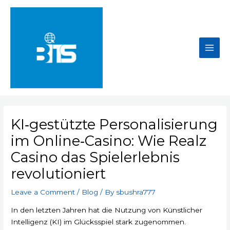
Skip
to
content
Main
Men
KI‑gestützte Personalisierung
im Online‑Casino: Wie Realz
Casino das Spielerlebnis
revolutioniert
Leave a Comment
/
Blog
/ By
sbushra777
In den letzten Jahren hat die Nutzung von Künstlicher
Intelligenz (KI) im Glücksspiel stark zugenommen.