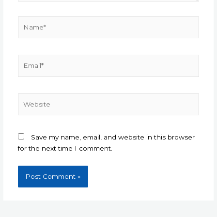
Name*
Email*
Website
Save my name, email, and website in this browser
for the next time I comment.