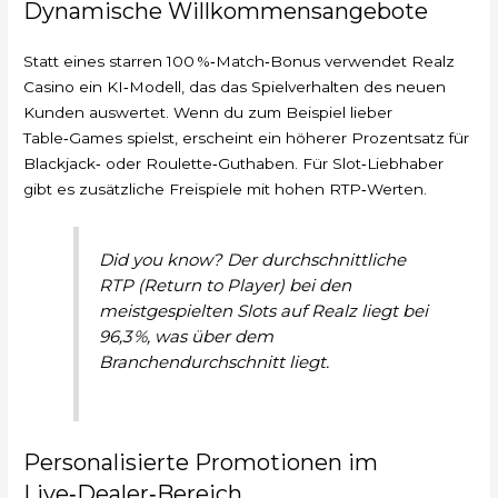
Dynamische Willkommensangebote
Statt eines starren 100 %‑Match‑Bonus verwendet Realz
Casino ein KI‑Modell, das das Spielverhalten des neuen
Kunden auswertet. Wenn du zum Beispiel lieber
Table‑Games spielst, erscheint ein höherer Prozentsatz für
Blackjack‑ oder Roulette‑Guthaben. Für Slot‑Liebhaber
gibt es zusätzliche Freispiele mit hohen RTP‑Werten.
Did you know? Der durchschnittliche
RTP (Return to Player) bei den
meistgespielten Slots auf Realz liegt bei
96,3 %, was über dem
Branchendurchschnitt liegt.
Personalisierte Promotionen im
Live‑Dealer‑Bereich