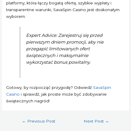
platformy, która łączy bogatą ofertę, szybkie wypłaty i
transparentne warunki, SavaSpin Casino jest doskonałym
wyborem.
Expert Advice: Zarejestruj się przed
pierwszym dniem promocji, aby nie
przegapić limitowanych ofert
świątecznych i maksymalnie
wykorzystać bonus powitalny.
Gotowy, by rozpocząć przygodę? Odwiedź
SavaSpin
Casino
i sprawdź, jak proste może być zdobywanie
świątecznych nagród!
Post
←
Previous Post
Next Post
→
navigation