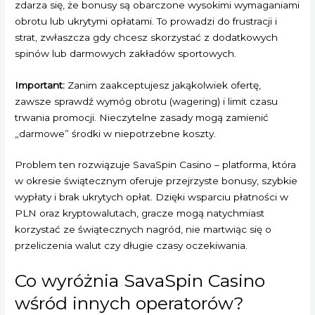
zdarza się, że bonusy są obarczone wysokimi wymaganiami
obrotu lub ukrytymi opłatami. To prowadzi do frustracji i
strat, zwłaszcza gdy chcesz skorzystać z dodatkowych
spinów lub darmowych zakładów sportowych.
Important:
Zanim zaakceptujesz jakąkolwiek ofertę,
zawsze sprawdź wymóg obrotu (wagering) i limit czasu
trwania promocji. Nieczytelne zasady mogą zamienić
„darmowe” środki w niepotrzebne koszty.
Problem ten rozwiązuje SavaSpin Casino – platforma, która
w okresie świątecznym oferuje przejrzyste bonusy, szybkie
wypłaty i brak ukrytych opłat. Dzięki wsparciu płatności w
PLN oraz kryptowalutach, gracze mogą natychmiast
korzystać ze świątecznych nagród, nie martwiąc się o
przeliczenia walut czy długie czasy oczekiwania.
Co wyróżnia SavaSpin Casino
wśród innych operatorów?