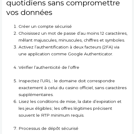
quotidiens sans compromettre
vos données
Créer un compte sécurisé
Choisissez un mot de passe d’au moins 12 caractères,
mêlant majuscules, minuscules, chiffres et symboles.
Activez l’authentification à deux facteurs (2FA) via
une application comme Google Authenticator.
Vérifier l’authenticité de l’offre
Inspectez l’URL : le domaine doit correspondre
exactement à celui du casino officiel, sans caractères
supplémentaires.
Lisez les conditions de mise, la date d’expiration et
les jeux éligibles ; les offres légitimes précisent
souvent le RTP minimum requis.
Processus de dépôt sécurisé