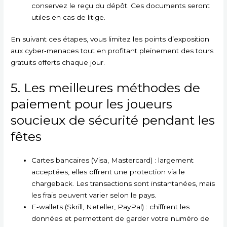
conservez le reçu du dépôt. Ces documents seront
utiles en cas de litige.
En suivant ces étapes, vous limitez les points d’exposition
aux cyber‑menaces tout en profitant pleinement des tours
gratuits offerts chaque jour.
5. Les meilleures méthodes de
paiement pour les joueurs
soucieux de sécurité pendant les
fêtes
Cartes bancaires (Visa, Mastercard) : largement
acceptées, elles offrent une protection via le
chargeback. Les transactions sont instantanées, mais
les frais peuvent varier selon le pays.
E‑wallets (Skrill, Neteller, PayPal) : chiffrent les
données et permettent de garder votre numéro de