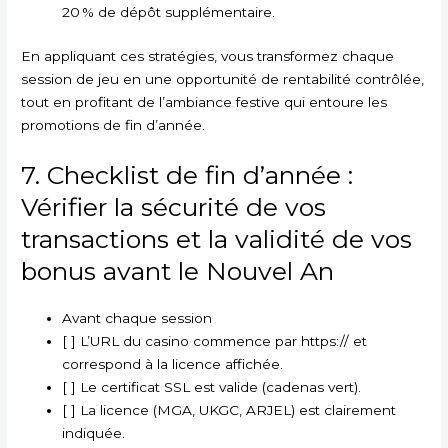
20 % de dépôt supplémentaire.
En appliquant ces stratégies, vous transformez chaque
session de jeu en une opportunité de rentabilité contrôlée,
tout en profitant de l’ambiance festive qui entoure les
promotions de fin d’année.
7. Checklist de fin d’année :
Vérifier la sécurité de vos
transactions et la validité de vos
bonus avant le Nouvel An
Avant chaque session
[ ] L’URL du casino commence par https:// et
correspond à la licence affichée.
[ ] Le certificat SSL est valide (cadenas vert).
[ ] La licence (MGA, UKGC, ARJEL) est clairement
indiquée.