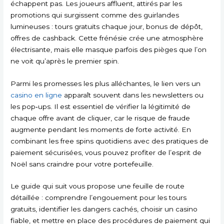
échappent pas. Les joueurs affluent, attirés par les
promotions qui surgissent comme des guirlandes
lumineuses : tours gratuits chaque jour, bonus de dépôt,
offres de cashback. Cette frénésie crée une atmosphère
électrisante, mais elle masque parfois des pièges que l’on
ne voit qu’après le premier spin.
Parmi les promesses les plus alléchantes, le lien vers un
casino en ligne
apparaît souvent dans les newsletters ou
les pop‑ups. Il est essentiel de vérifier la légitimité de
chaque offre avant de cliquer, car le risque de fraude
augmente pendant les moments de forte activité. En
combinant les free spins quotidiens avec des pratiques de
paiement sécurisées, vous pouvez profiter de l’esprit de
Noël sans craindre pour votre portefeuille.
Le guide qui suit vous propose une feuille de route
détaillée : comprendre l’engouement pour les tours
gratuits, identifier les dangers cachés, choisir un casino
fiable, et mettre en place des procédures de paiement qui