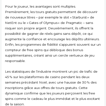
Pour le joueur, les avantages sont multiples.
Premièrement, les tours gratuits permettent de découvrir
de nouveaux titres – par exemple le slot « Starburst » de
NetEnt ou le « Gates of Olympus » de Pragmatic – sans
risquer son propre argent. Deuxièmement, ils offrent la
possibilité de gagner de réels gains sans dépôt, ce qui
augmente la confiance et encourage les dépôts ultérieurs.
Enfin, les programmes de fidélité s’appuient souvent sur un
compteur de free spins qui débloque des bonus
supplémentaires, créant ainsi un cercle vertueux de jeu
responsable.
Les statistiques de l’industrie montrent un pic de trafic de
45 % sur les plateformes de casino pendant les deux
semaines précédant Noël, avec une hausse de 30 % des
inscriptions grâce aux offres de tours gratuits. Cette
dynamique confirme que les joueurs perçoivent les free
spins comme le cadeau le plus immédiat et le plus excitant
de la saison.