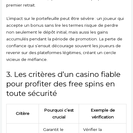
premier retrait.
L’impact sur le portefeuille peut être sévère : un joueur qui
accepte un bonus sans lire les termes risque de perdre
non seulement le dépôt initial, mais aussi les gains
accumulés pendant la période de promotion. La perte de
confiance qui s’ensuit décourage souvent les joueurs de
revenir sur des plateformes légitimes, créant un cercle
vicieux de méfiance.
3. Les critères d’un casino fiable
pour profiter des free spins en
toute sécurité
Pourquoi c’est
Exemple de
Critère
crucial
vérification
Garantit le
Vérifier la