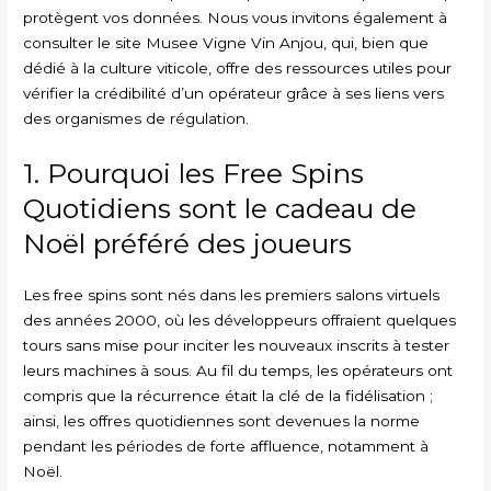
protègent vos données. Nous vous invitons également à
consulter le site Musee Vigne Vin Anjou, qui, bien que
dédié à la culture viticole, offre des ressources utiles pour
vérifier la crédibilité d’un opérateur grâce à ses liens vers
des organismes de régulation.
1. Pourquoi les Free Spins
Quotidiens sont le cadeau de
Noël préféré des joueurs
Les free spins sont nés dans les premiers salons virtuels
des années 2000, où les développeurs offraient quelques
tours sans mise pour inciter les nouveaux inscrits à tester
leurs machines à sous. Au fil du temps, les opérateurs ont
compris que la récurrence était la clé de la fidélisation ;
ainsi, les offres quotidiennes sont devenues la norme
pendant les périodes de forte affluence, notamment à
Noël.