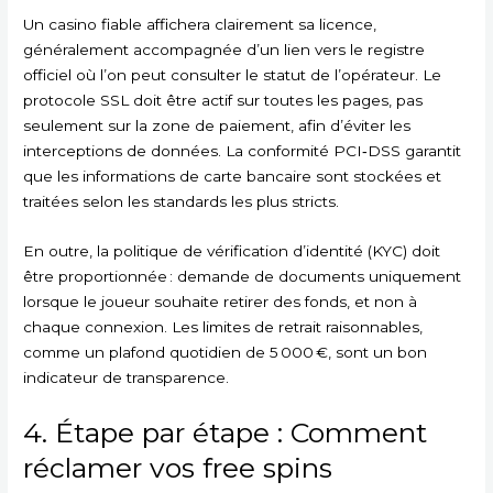
Un casino fiable affichera clairement sa licence,
généralement accompagnée d’un lien vers le registre
officiel où l’on peut consulter le statut de l’opérateur. Le
protocole SSL doit être actif sur toutes les pages, pas
seulement sur la zone de paiement, afin d’éviter les
interceptions de données. La conformité PCI‑DSS garantit
que les informations de carte bancaire sont stockées et
traitées selon les standards les plus stricts.
En outre, la politique de vérification d’identité (KYC) doit
être proportionnée : demande de documents uniquement
lorsque le joueur souhaite retirer des fonds, et non à
chaque connexion. Les limites de retrait raisonnables,
comme un plafond quotidien de 5 000 €, sont un bon
indicateur de transparence.
4. Étape par étape : Comment
réclamer vos free spins