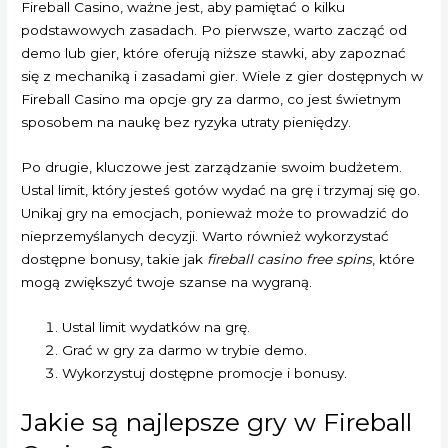
Fireball Casino, ważne jest, aby pamiętać o kilku
podstawowych zasadach. Po pierwsze, warto zacząć od
demo lub gier, które oferują niższe stawki, aby zapoznać
się z mechaniką i zasadami gier. Wiele z gier dostępnych w
Fireball Casino ma opcje gry za darmo, co jest świetnym
sposobem na naukę bez ryzyka utraty pieniędzy.
Po drugie, kluczowe jest zarządzanie swoim budżetem.
Ustal limit, który jesteś gotów wydać na grę i trzymaj się go.
Unikaj gry na emocjach, ponieważ może to prowadzić do
nieprzemyślanych decyzji. Warto również wykorzystać
dostępne bonusy, takie jak
fireball casino free spins
, które
mogą zwiększyć twoje szanse na wygraną.
Ustal limit wydatków na grę.
Grać w gry za darmo w trybie demo.
Wykorzystuj dostępne promocje i bonusy.
Jakie są najlepsze gry w Fireball