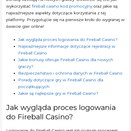
wykorzystać
fireball casino kod promocyjny
oraz jakie są
najważniejsze aspekty dotyczące korzystania z tej
platformy. Przygotujcie się na pierwsze kroki do wygranej w
świecie gier online!
Jak wygląda proces logowania do Fireball Casino?
Najważniejsze informacje dotyczące rejestracji w
Fireball Casino
Jakie bonusy oferuje Fireball Casino dla nowych
graczy?
Bezpieczeństwo i ochrona danych w Fireball Casino
Porady dotyczące gry w Fireball Casino dla
początkujących
Jakie są najlepsze gry w Fireball Casino?
Jak wygląda proces logowania
do Fireball Casino?
Logowanie do Fireball Casino jest intuicyjnym procesem,