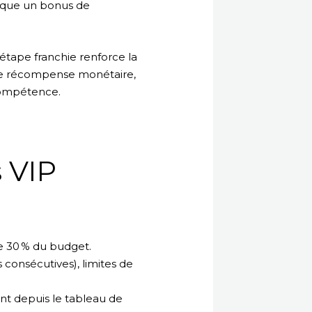
loque un bonus de
étape franchie renforce la
mple récompense monétaire,
compétence.
 VIP
e 30 % du budget.
consécutives), limites de
ent depuis le tableau de