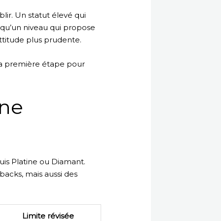
blir. Un statut élevé qui
 qu’un niveau qui propose
ttitude plus prudente.
la première étape pour
ane
uis Platine ou Diamant.
backs, mais aussi des
Limite révisée