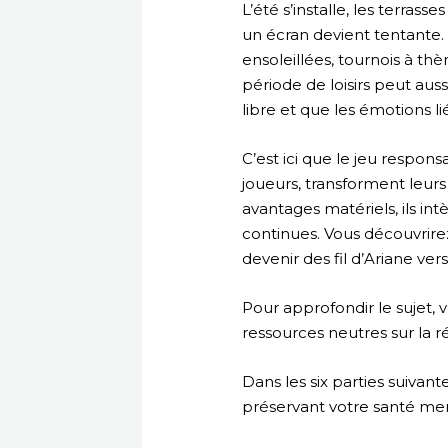
L’été s’installe, les terras
un écran devient tentante. 
ensoleillées, tournois à th
période de loisirs peut aus
libre et que les émotions l
C’est ici que le jeu respon
joueurs, transforment leurs
avantages matériels, ils i
continues. Vous découvrir
devenir des fil d’Ariane ver
Pour approfondir le sujet, 
ressources neutres sur la r
Dans les six parties suiva
préservant votre santé ment