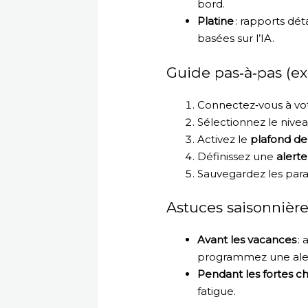
bord.
Platine
: rapports déta
basées sur l’IA.
Guide pas‑à‑pas (e
Connectez‑vous à vo
Sélectionnez le nivea
Activez le
plafond de
Définissez une
alert
Sauvegardez les para
Astuces saisonnièr
Avant les vacances
: 
programmez une alert
Pendant les fortes c
fatigue.