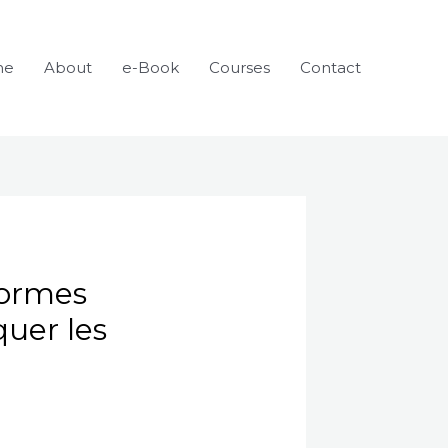
me
About
e-Book
Courses
Contact
formes
quer les