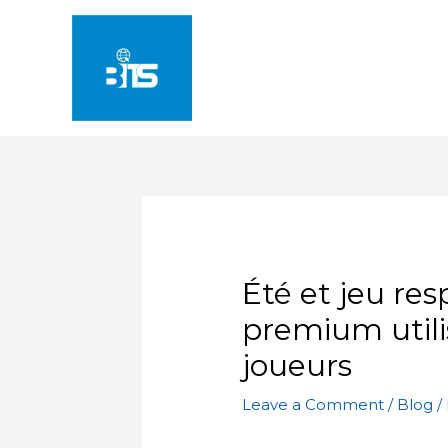
Skip
to
content
Été et jeu re
premium utili
joueurs
Leave a Comment
/
Blog
/