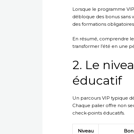
Lorsque le programme VIP int
débloque des bonus sans wa
des formations obligatoires
En résumé, comprendre les
transformer l’été en une pé
2. Le nive
éducatif
Un parcours VIP typique dé
Chaque palier offre non se
check‑points éducatifs.
Niveau
Bonu