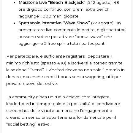
Maratona Live “Beach Blackjack”
(5‑12 agosto): 48
ore di gioco continuo, con premi extra per chi
raggiunge 1.000 mani giocate.
Spettacolo interattivo “Wave Show”
(22 agosto): un
presentatore live commenta le partite, e gli spettatori
possono votare per attivare “bonus wave” che
aggiungono 5 free spin a tutti i partecipanti.
Per partecipare, è sufficiente registrarsi, depositare il
minimo richiesto (spesso €10) e iscriversi al torneo tramite
la sezione “Eventi”. I vincitori ricevono non solo il premio in
denaro, ma anche crediti bonus senza wagering, utili per
provare nuove slot estive.
La community gioca un ruolo chiave: chat integrate,
leaderboard in tempo reale e la possibilità di condividere
screenshot delle vincite aumentano l’engagement e
creano un senso di appartenenza, fondamentale per il
“social betting” estivo.