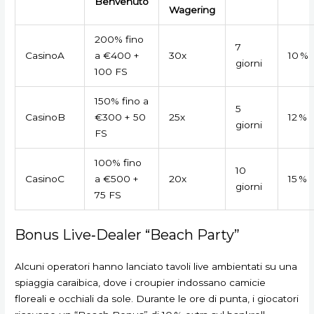
Benvenuto
Wagering
200% fino
7
CasinoA
a €400 +
30x
10 %
giorni
100 FS
150% fino a
5
CasinoB
€300 + 50
25x
12 %
giorni
FS
100% fino
10
CasinoC
a €500 +
20x
15 %
giorni
75 FS
Bonus Live‑Dealer “Beach Party”
Alcuni operatori hanno lanciato tavoli live ambientati su una
spiaggia caraibica, dove i croupier indossano camicie
floreali e occhiali da sole. Durante le ore di punta, i giocatori