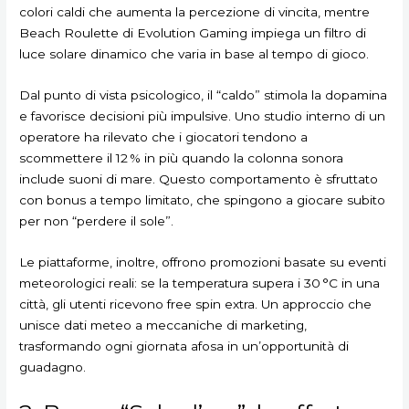
colori caldi che aumenta la percezione di vincita, mentre
Beach Roulette di Evolution Gaming impiega un filtro di
luce solare dinamico che varia in base al tempo di gioco.
Dal punto di vista psicologico, il “caldo” stimola la dopamina
e favorisce decisioni più impulsive. Uno studio interno di un
operatore ha rilevato che i giocatori tendono a
scommettere il 12 % in più quando la colonna sonora
include suoni di mare. Questo comportamento è sfruttato
con bonus a tempo limitato, che spingono a giocare subito
per non “perdere il sole”.
Le piattaforme, inoltre, offrono promozioni basate su eventi
meteorologici reali: se la temperatura supera i 30 °C in una
città, gli utenti ricevono free spin extra. Un approccio che
unisce dati meteo a meccaniche di marketing,
trasformando ogni giornata afosa in un’opportunità di
guadagno.