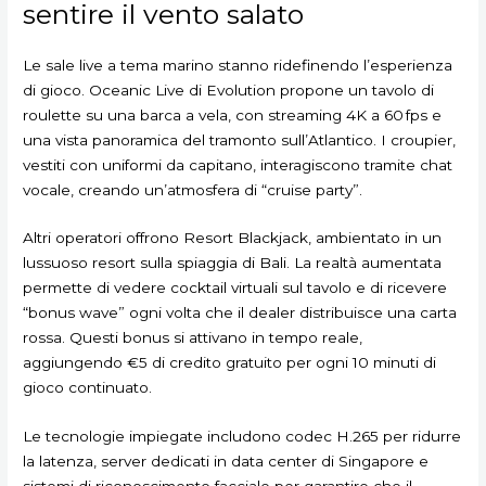
sentire il vento salato
Le sale live a tema marino stanno ridefinendo l’esperienza
di gioco. Oceanic Live di Evolution propone un tavolo di
roulette su una barca a vela, con streaming 4K a 60 fps e
una vista panoramica del tramonto sull’Atlantico. I croupier,
vestiti con uniformi da capitano, interagiscono tramite chat
vocale, creando un’atmosfera di “cruise party”.
Altri operatori offrono Resort Blackjack, ambientato in un
lussuoso resort sulla spiaggia di Bali. La realtà aumentata
permette di vedere cocktail virtuali sul tavolo e di ricevere
“bonus wave” ogni volta che il dealer distribuisce una carta
rossa. Questi bonus si attivano in tempo reale,
aggiungendo €5 di credito gratuito per ogni 10 minuti di
gioco continuato.
Le tecnologie impiegate includono codec H.265 per ridurre
la latenza, server dedicati in data center di Singapore e