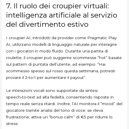
7. Il ruolo dei croupier virtuali:
intelligenza artificiale al servizio
del divertimento estivo
I croupier AI, introdotti da provider come Pragmatic Play
AI, utilizzano modelli di linguaggio naturale per interagire
con i giocatori in modo fluido. Durante una partita di
roulette, il croupier può suggerire scommesse “hot” basate
sul pattern di puntata dell’utente, ad esempio: “Hai
scommesso spesso sul rosso questa settimana, potresti
provare il 2‑to‑1 per aumentare il payout”.
Le interazioni vocali sono supportate da sintesi
speech‑to‑text ad alta fedeltà, consentendo risposte in
tempo reale senza ritardi. Inoltre, l’AI monitora il “mood” del
giocatore tramite analisi del tono di voce: se rileva
frustrazione, attiva un “bonus calm” di €5 per ridurre lo
stress.