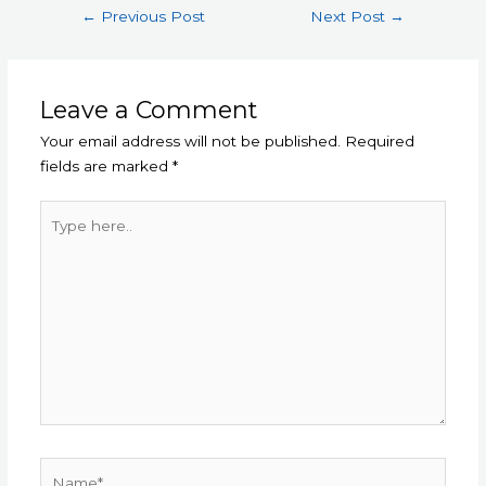
Post
←
Previous Post
Next Post
→
navigation
Leave a Comment
Your email address will not be published.
Required
fields are marked
*
Type
here..
Name*