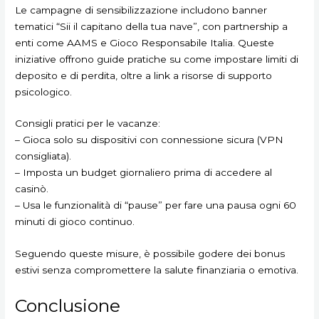
Le campagne di sensibilizzazione includono banner
tematici “Sii il capitano della tua nave”, con partnership a
enti come AAMS e Gioco Responsabile Italia. Queste
iniziative offrono guide pratiche su come impostare limiti di
deposito e di perdita, oltre a link a risorse di supporto
psicologico.
Consigli pratici per le vacanze:
– Gioca solo su dispositivi con connessione sicura (VPN
consigliata).
– Imposta un budget giornaliero prima di accedere al
casinò.
– Usa le funzionalità di “pause” per fare una pausa ogni 60
minuti di gioco continuo.
Seguendo queste misure, è possibile godere dei bonus
estivi senza compromettere la salute finanziaria o emotiva.
Conclusione