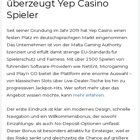
überzeugt Yep Casino
Spieler
Seit seiner Gründung im Jahr 2019 hat Yep Casino einen
festen Platz im deutschsprachigen Markt eingenommen.
Das Unternehmen ist von der Malta Gaming Authority
lizenziert und erfüllt damit strenge EU‑Standards für
Spielerschutz und Fairness. Mit über 2 500 Spielen von
führenden Software‑Providern wie NetEnt, Microgaming
und Play’n GO bietet die Plattform eine enorme Auswahl –
von klassischen Slots über Live‑Dealer‑Tische bis hin zu
progressiven Jackpot‑Hits. Wer sofort mehr über das
Angebot wissen möchte, kann
mehr erfahren
.
Der erste Eindruck ist klar: ein modernes Design, schnelle
Navigation und ein Willkommensbonus, der sowohl
Einzahlungs‑ als auch No‑Deposit‑Optionen umfasst.
Dieser Bonus ist besonders attraktiv für Einsteiger, weil er
das Risiko senkt und gleichzeitig die Chance auf größere