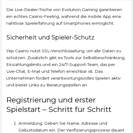
Die Live‑Dealer‑Tische von Evolution Gaming garantieren
ein echtes Casino‑Feeling, während die mobile App eine
nahtlose Spielerfahrung auf Smartphones ermöglicht.
Sicherheit und Spieler‑Schutz
Yep Casino nutzt SSL‑Verschlüsselung, um alle Daten zu
schützen. Zusätzlich gibt es Tools zur Selbstbeschränkung,
Einzahlungslimits und ein 24/7‑Support‑Team, das per
Live‑Chat, E‑Mail und Telefon erreichbar ist. Das
Unternehmen fördert verantwortungsvolles Spielen aktiv
und bietet Links zu Beratungsstellen an.
Registrierung und erster
Spielstart – Schritt für Schritt
Anmeldung: Geben Sie Name, Adresse und
Geburtsdatum ein. Der Verifizierungsprozess dauert