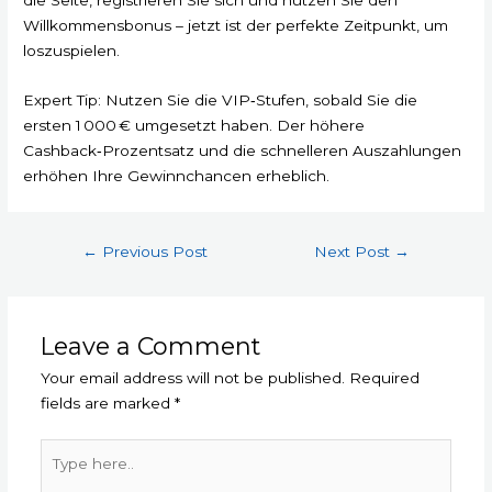
die Seite, registrieren Sie sich und nutzen Sie den
Willkommensbonus – jetzt ist der perfekte Zeitpunkt, um
loszuspielen.
Expert Tip: Nutzen Sie die VIP‑Stufen, sobald Sie die
ersten 1 000 € umgesetzt haben. Der höhere
Cashback‑Prozentsatz und die schnelleren Auszahlungen
erhöhen Ihre Gewinnchancen erheblich.
Post
←
Previous Post
Next Post
→
navigation
Leave a Comment
Your email address will not be published.
Required
fields are marked
*
Type
here..