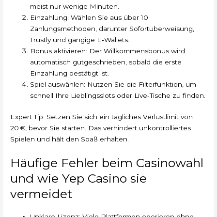
meist nur wenige Minuten.
Einzahlung: Wählen Sie aus über 10
Zahlungsmethoden, darunter Sofortüberweisung,
Trustly und gängige E‑Wallets.
Bonus aktivieren: Der Willkommensbonus wird
automatisch gutgeschrieben, sobald die erste
Einzahlung bestätigt ist.
Spiel auswählen: Nutzen Sie die Filterfunktion, um
schnell Ihre Lieblingsslots oder Live‑Tische zu finden.
Expert Tip: Setzen Sie sich ein tägliches Verlustlimit von
20 €, bevor Sie starten. Das verhindert unkontrolliertes
Spielen und hält den Spaß erhalten.
Häufige Fehler beim Casinowahl
und wie Yep Casino sie
vermeidet
Unklare Lizenz: Viele Plattformen operieren ohne