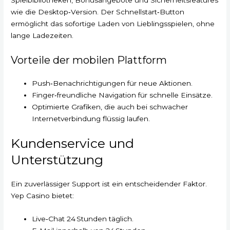
wie die Desktop‑Version. Der Schnellstart‑Button
ermöglicht das sofortige Laden von Lieblingsspielen, ohne
lange Ladezeiten.
Vorteile der mobilen Plattform
Push‑Benachrichtigungen für neue Aktionen.
Finger‑freundliche Navigation für schnelle Einsätze.
Optimierte Grafiken, die auch bei schwacher
Internetverbindung flüssig laufen.
Kundenservice und
Unterstützung
Ein zuverlässiger Support ist ein entscheidender Faktor.
Yep Casino bietet:
Live‑Chat 24 Stunden täglich.