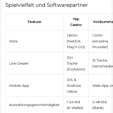
Spielvielfalt und Softwarepartner
Yep
Feature
Konkurren
Casino
1 800+
1 200+
Slots
(NetEnt,
(einzelne
Play’n GO)
Provider)
30+
15 Tische
Live‑Dealer
Tische
(verschiede
(Evolution)
iOS &
Mobile‑App
Android,
Web‑App on
native
1‑24 Std.
2‑48 Std.
Auszahlungsgeschwindigkeit
(E‑Wallet)
(Bank)