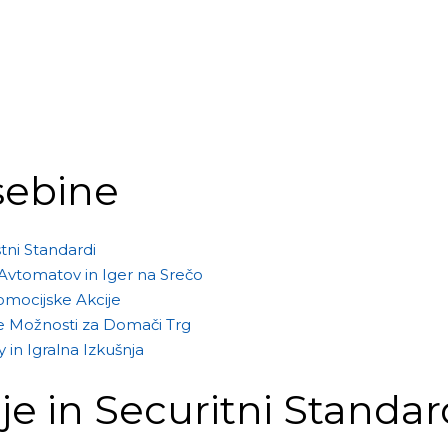
sebine
stni Standardi
 Avtomatov in Iger na Srečo
omocijske Akcije
ke Možnosti za Domači Trg
 in Igralna Izkušnja
je in Securitni Standar