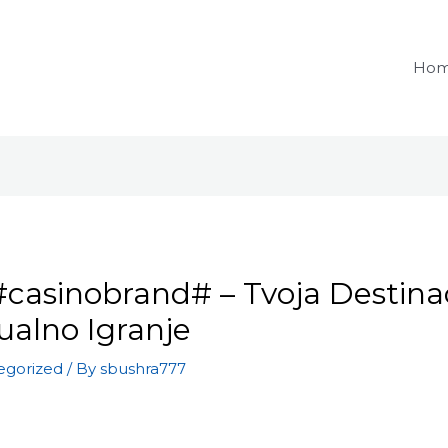
Ho
#casinobrand# – Tvoja Destinac
ualno Igranje
egorized
/ By
sbushra777