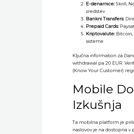
E-denarnice:
Skrill, 
sredstev
Bankni Transfers:
Dire
Prepaid Cards:
Paysaf
Kriptovalute:
Bitcoin,
sisteme
Ključna information za člane
withdrawal pa 20 EUR. Veri
(Know Your Customer) regu
Mobile Do
Izkušnja
Ta mobilna platform je pri
naslovov je na dostopna v p