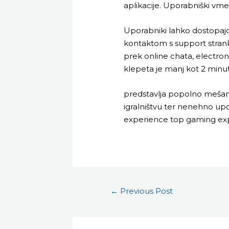
aplikacije. Uporabniški vm
Uporabniki lahko dostopajo 
kontaktom s support stran
prek online chata, electron
klepeta je manj kot 2 minut
predstavlja popolno mešanic
igralništvu ter nenehno upd
experience top gaming exp
Post
←
Previous Post
navigation