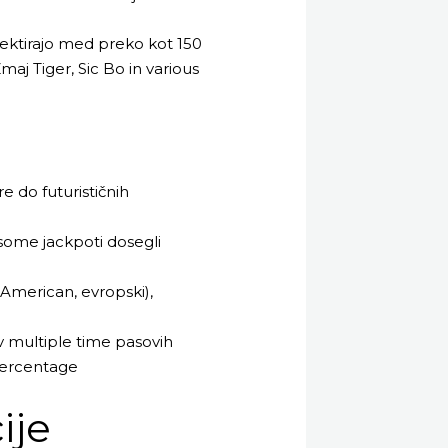
selektirajo med preko kot 150
maj Tiger, Sic Bo in various
e do futurističnih
o some jackpoti dosegli
 American, evropski),
v v multiple time pasovih
percentage
ije