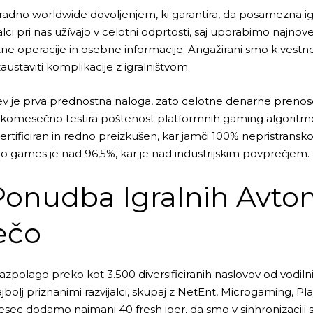
uradno worldwide dovoljenjem, ki garantira, da posamezna igr
gralci pri nas užívajo v celotni odprtosti, saj uporabimo najno
elotne operacije in osebne informacije. Angažirani smo k vest
 zaustaviti komplikacije z igralništvom.
ev je prva prednostna naloga, zato celotne denarne preno
i vsakomesečno testira poštenost platformnih gaming algori
 certificiran in redno preizkušen, kar jamči 100% nepristrans
ino games je nad 96,5%, kar je nad industrijskim povprečjem.
onudba Igralnih Avto
ečo
razpolago preko kot 3.500 diversificiranih naslovov od vodiln
jbolj priznanimi razvijalci, skupaj z NetEnt, Microgaming, Pl
ec dodamo najmanj 40 fresh iger, da smo v sinhronizaciji s 