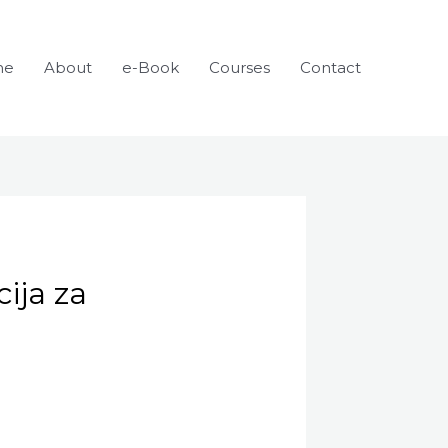
me
About
e-Book
Courses
Contact
ija za