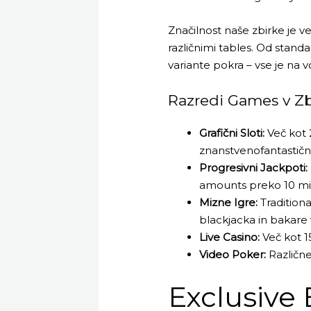
Značilnost naše zbirke je ve
različnimi tables. Od standa
variante pokra – vse je na v
Razredi Games v Zb
Grafični Sloti:
Več kot 2
znanstvenofantastičn
Progresivni Jackpoti:
amounts preko 10 mi
Mizne Igre:
Traditiona
blackjacka in bakare v
Live Casino:
Več kot 15
Video Poker:
Različne
Exclusive 