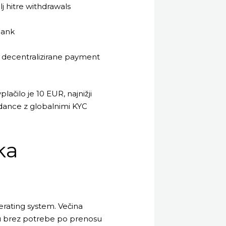
lj hitre withdrawals
bank
o decentralizirane payment
lačilo je 10 EUR, najnižji
dance z globalnimi KYC
ka
rating system. Večina
iku brez potrebe po prenosu