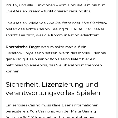
intuitiv, und alle Funktionen – vom Bonus‑Claim bis zum
Live‑Dealer‑Stream – funktionieren reibungslos.
Live‑Dealer‑Spiele wie
Live Roulette
oder
Live Blackjack
bieten das echte Casino‑Feeling zu Hause. Der Dealer
spricht Deutsch, was die Kommunikation erleichtert.
Rhetorische Frage:
Warum sollte man auf ein
Desktop‑Only‑Casino setzen, wenn das mobile Erlebnis
genauso gut sein kann? Xon Casino liefert hier ein
nahtloses Spielerlebnis, das Sie überallhin mitnehmen
können.
Sicherheit, Lizenzierung und
verantwortungsvolles Spielen
Ein seriöses Casino muss klare Lizenzinformationen
bereitstellen. Xon Casino ist von der Malta Gaming
Authority (MGA) lizenziert und unterliegt strengen