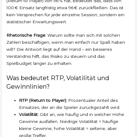
(Return to Player) von 96 % hat, bedeutet das, dass von
100 € Einsatz langfristig etwa 96 € zurückfließen. Das ist
kein Versprechen für jede einzelne Session, sondern ein
statistischer Erwartungswert.
Rhetorische Frage:
Warum sollte man sich mit solchen
Zahlen beschäftigen, wenn man einfach nur Spaß haben
will? Die Antwort liegt auf der Hand – ein besseres
Verständnis hilft, das Risiko zu steuern und das
Spielbudget länger zu erhalten.
Was bedeutet RTP, Volatilität und
Gewinnlinien?
RTP (Return to Player):
Prozentualer Anteil des
Einsatzes, der an die Spieler zurückgezahlt wird.
Volatilität:
Gibt an, wie häufig und in welcher Höhe
Gewinne ausfallen. Niedrige Volatilität = häufige
kleine Gewinne, hohe Volatilität = seltene, aber
große Treffer.