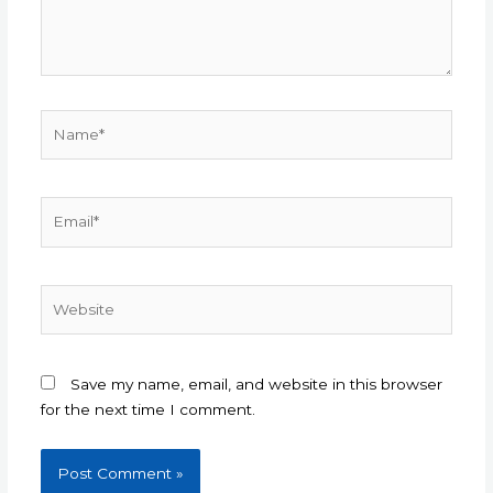
Name*
Email*
Website
Save my name, email, and website in this browser
for the next time I comment.