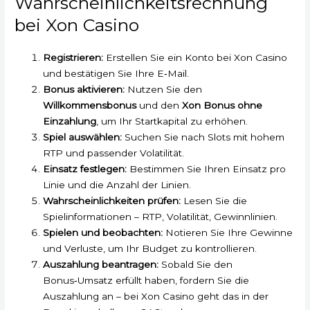
Wahrscheinlichkeitsrechnung
bei Xon Casino
Registrieren:
Erstellen Sie ein Konto bei Xon Casino
und bestätigen Sie Ihre E‑Mail.
Bonus aktivieren:
Nutzen Sie den
Willkommensbonus
und den
Xon Bonus ohne
Einzahlung
, um Ihr Startkapital zu erhöhen.
Spiel auswählen:
Suchen Sie nach Slots mit hohem
RTP und passender Volatilität.
Einsatz festlegen:
Bestimmen Sie Ihren Einsatz pro
Linie und die Anzahl der Linien.
Wahrscheinlichkeiten prüfen:
Lesen Sie die
Spielinformationen – RTP, Volatilität, Gewinnlinien.
Spielen und beobachten:
Notieren Sie Ihre Gewinne
und Verluste, um Ihr Budget zu kontrollieren.
Auszahlung beantragen:
Sobald Sie den
Bonus‑Umsatz erfüllt haben, fordern Sie die
Auszahlung an – bei Xon Casino geht das in der