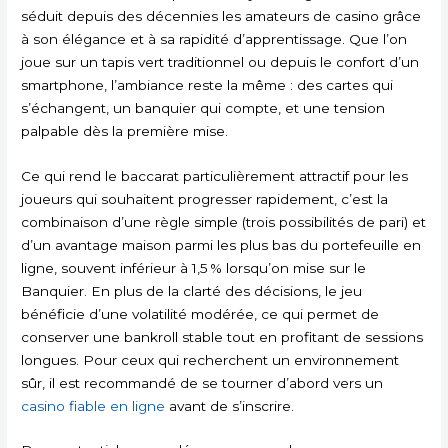
séduit depuis des décennies les amateurs de casino grâce
à son élégance et à sa rapidité d’apprentissage. Que l’on
joue sur un tapis vert traditionnel ou depuis le confort d’un
smartphone, l’ambiance reste la même : des cartes qui
s’échangent, un banquier qui compte, et une tension
palpable dès la première mise.
Ce qui rend le baccarat particulièrement attractif pour les
joueurs qui souhaitent progresser rapidement, c’est la
combinaison d’une règle simple (trois possibilités de pari) et
d’un avantage maison parmi les plus bas du portefeuille en
ligne, souvent inférieur à 1,5 % lorsqu’on mise sur le
Banquier. En plus de la clarté des décisions, le jeu
bénéficie d’une volatilité modérée, ce qui permet de
conserver une bankroll stable tout en profitant de sessions
longues. Pour ceux qui recherchent un environnement
sûr, il est recommandé de se tourner d’abord vers un
casino fiable en ligne
avant de s’inscrire.