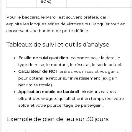
80 €)
Pour le baccarat, le Paroli est souvent préféré, car il
exploite les longues séries de victoires du Banquier tout en
conservant une barrière de perte définie.
Tableaux de suivi et outils d’analyse
Feuille de suivi quotidien
: colonnes pour la date, le
type de mise, le montant, le résultat, le solde actuel.
Calculateur de ROI
: entrez vos mises et vos gains
pour obtenir le retour sur investissement (ex. gain
net ÷ mise totale).
Application mobile de bankroll
: plusieurs casinos
offrent des widgets qui affichent en temps réel votre
solde et votre pourcentage de perte/gain.
Exemple de plan de jeu sur 30 jours