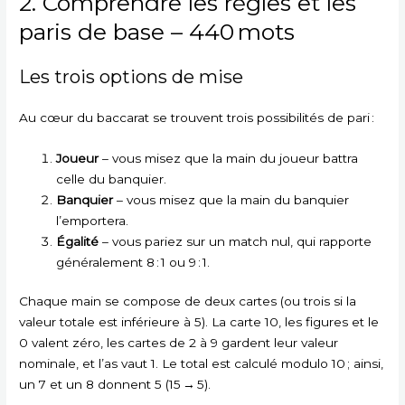
2. Comprendre les règles et les
paris de base – 440 mots
Les trois options de mise
Au cœur du baccarat se trouvent trois possibilités de pari :
Joueur
– vous misez que la main du joueur battra
celle du banquier.
Banquier
– vous misez que la main du banquier
l’emportera.
Égalité
– vous pariez sur un match nul, qui rapporte
généralement 8 : 1 ou 9 : 1.
Chaque main se compose de deux cartes (ou trois si la
valeur totale est inférieure à 5). La carte 10, les figures et le
0 valent zéro, les cartes de 2 à 9 gardent leur valeur
nominale, et l’as vaut 1. Le total est calculé modulo 10 ; ainsi,
un 7 et un 8 donnent 5 (15 → 5).