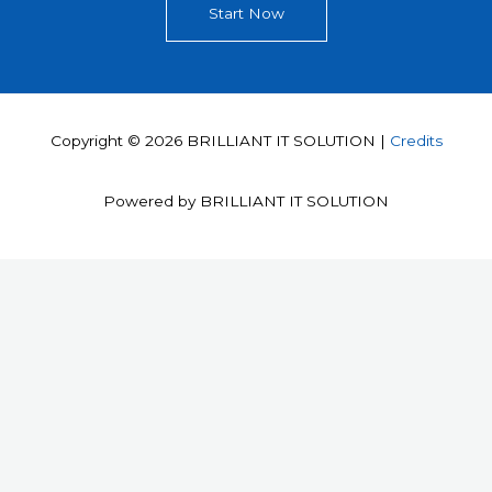
Start Now
Copyright © 2026 BRILLIANT IT SOLUTION |
Credits
Powered by BRILLIANT IT SOLUTION