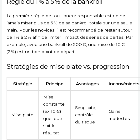
Règle du 1 % à 5 % de la bankroll
La première règle de tout joueur responsable est de ne
jamais miser plus de 5 % de sa bankroll totale sur une seule
main. Pour les novices, il est recommandé de rester autour
de 1 % à 2 % afin de limiter l’impact des séries de pertes. Par
exemple, avec une bankroll de 500 €, une mise de 10 €
(2 %) est un bon point de départ.
Stratégies de mise plate vs. progression
Stratégie
Principe
Avantages
Inconvénients
Mise
constante
Simplicité,
(ex. 10 €)
Gains
Mise plate
contrôle
quel que
modestes
du risque
soit le
résultat