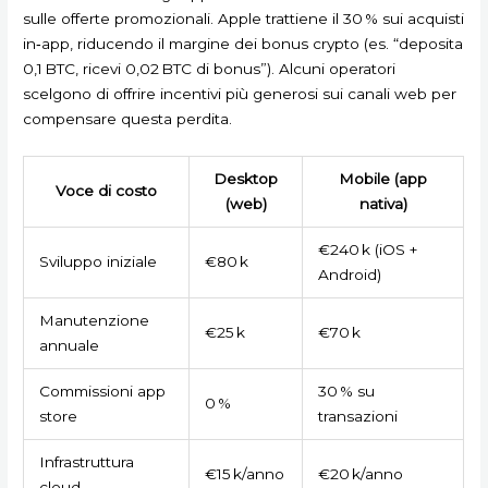
sulle offerte promozionali. Apple trattiene il 30 % sui acquisti
in‑app, riducendo il margine dei bonus crypto (es. “deposita
0,1 BTC, ricevi 0,02 BTC di bonus”). Alcuni operatori
scelgono di offrire incentivi più generosi sui canali web per
compensare questa perdita.
Desktop
Mobile (app
Voce di costo
(web)
nativa)
€240 k (iOS +
Sviluppo iniziale
€80 k
Android)
Manutenzione
€25 k
€70 k
annuale
Commissioni app
30 % su
0 %
store
transazioni
Infrastruttura
€15 k/anno
€20 k/anno
cloud