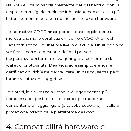
via SMS è una minaccia crescente per gli utenti di bonus
crypto; per mitigarlo, molti casinò inviano codici OTP a più
fattori, combinando push notification e token hardware.
Le normative GDPR rimangono la base legale per tutti i
mercati UE, ma le certificazioni come eCOGRA e iTech
Labs forniscono un ulteriore livello di fiducia. Un audit tipico
verifica la corretta gestione dei dati personali, la
trasparenza dei termini di wagering e la conformità dei
wallet di criptovaluta. Dearkids, ad esempio, elenca le
certificazioni richieste per valutare un casino, senza però
fornire valutazioni soggettive.
In sintesi, la sicurezza su mobile è leggermente più
complessa da gestire, ma le tecnologie moderne
consentono di raggiungere (e talvolta superare) il livello di
protezione offerto dalle piattaforme desktop.
4. Compatibilità hardware e