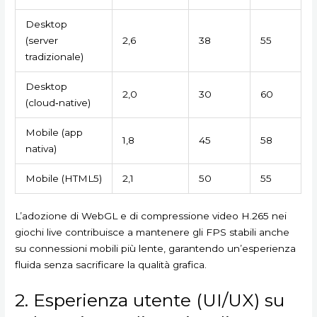
Desktop
(server
2,6
38
55
tradizionale)
Desktop
2,0
30
60
(cloud‑native)
Mobile (app
1,8
45
58
nativa)
Mobile (HTML5)
2,1
50
55
L’adozione di WebGL e di compressione video H.265 nei
giochi live contribuisce a mantenere gli FPS stabili anche
su connessioni mobili più lente, garantendo un’esperienza
fluida senza sacrificare la qualità grafica.
2. Esperienza utente (UI/UX) su