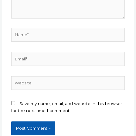
Name*
Email*
Website
Save my name, email, and website in this browser
for the next time I comment.