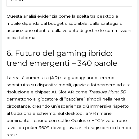
Questa analisi evidenzia come la scelta tra desktop e
mobile dipenda dal budget disponibile, dalla strategia di
acquisizione utenti e dalla volontà di gestire le commissioni
di piattaforma.
6. Futuro del gaming ibrido:
trend emergenti – 340 parole
La realtà aumentata (AR) sta guadagnando terreno
soprattutto su dispositivi mobili, grazie a fotocamere ad alta
risoluzione e chipset AI. Slot AR come
Treasure Hunt 3D
permettono al giocatore di “cacciare” simboli nella realtà
circostante, creando un’esperienza più immersiva rispetto
al tradizionale schermo. Sul desktop, la VR rimane
dominante: i casinò con cuffie Oculus o HTC Vive offrono
tavoli da poker 360°, dove gli avatar interagiscono in tempo
reale.