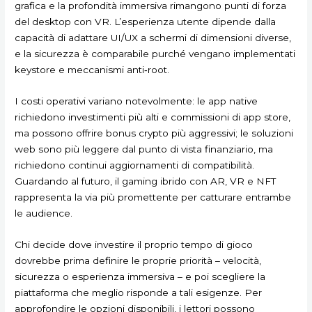
grafica e la profondità immersiva rimangono punti di forza
del desktop con VR. L’esperienza utente dipende dalla
capacità di adattare UI/UX a schermi di dimensioni diverse,
e la sicurezza è comparabile purché vengano implementati
keystore e meccanismi anti‑root.
I costi operativi variano notevolmente: le app native
richiedono investimenti più alti e commissioni di app store,
ma possono offrire bonus crypto più aggressivi; le soluzioni
web sono più leggere dal punto di vista finanziario, ma
richiedono continui aggiornamenti di compatibilità.
Guardando al futuro, il gaming ibrido con AR, VR e NFT
rappresenta la via più promettente per catturare entrambe
le audience.
Chi decide dove investire il proprio tempo di gioco
dovrebbe prima definire le proprie priorità – velocità,
sicurezza o esperienza immersiva – e poi scegliere la
piattaforma che meglio risponde a tali esigenze. Per
approfondire le opzioni disponibili, i lettori possono