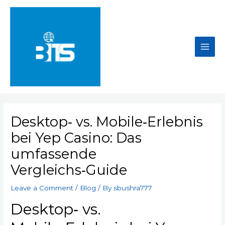
Skip
to
content
Main
Men
Desktop‑ vs. Mobile‑Erlebnis
bei Yep Casino: Das
umfassende
Vergleichs‑Guide
Leave a Comment
/
Blog
/ By
sbushra777
Desktop‑ vs.