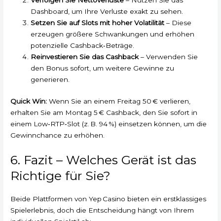
Verfolgen Sie Nettoverluste
– Nutzen Sie das
Dashboard, um Ihre Verluste exakt zu sehen.
Setzen Sie auf Slots mit hoher Volatilität
– Diese
erzeugen größere Schwankungen und erhöhen
potenzielle Cashback‑Beträge.
Reinvestieren Sie das Cashback
– Verwenden Sie
den Bonus sofort, um weitere Gewinne zu
generieren.
Quick Win:
Wenn Sie an einem Freitag 50 € verlieren,
erhalten Sie am Montag 5 € Cashback, den Sie sofort in
einem Low‑RTP‑Slot (z. B. 94 %) einsetzen können, um die
Gewinnchance zu erhöhen.
6. Fazit – Welches Gerät ist das
Richtige für Sie?
Beide Plattformen von Yep Casino bieten ein erstklassiges
Spielerlebnis, doch die Entscheidung hängt von Ihrem