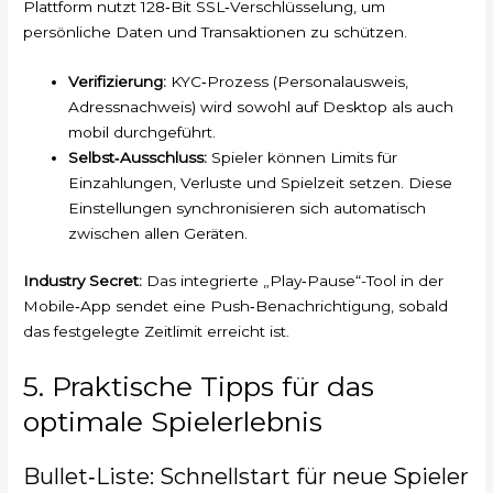
Plattform nutzt 128‑Bit SSL‑Verschlüsselung, um
persönliche Daten und Transaktionen zu schützen.
Verifizierung:
KYC‑Prozess (Personalausweis,
Adressnachweis) wird sowohl auf Desktop als auch
mobil durchgeführt.
Selbst‑Ausschluss:
Spieler können Limits für
Einzahlungen, Verluste und Spielzeit setzen. Diese
Einstellungen synchronisieren sich automatisch
zwischen allen Geräten.
Industry Secret:
Das integrierte „Play‑Pause“-Tool in der
Mobile‑App sendet eine Push‑Benachrichtigung, sobald
das festgelegte Zeitlimit erreicht ist.
5. Praktische Tipps für das
optimale Spielerlebnis
Bullet‑Liste: Schnellstart für neue Spieler