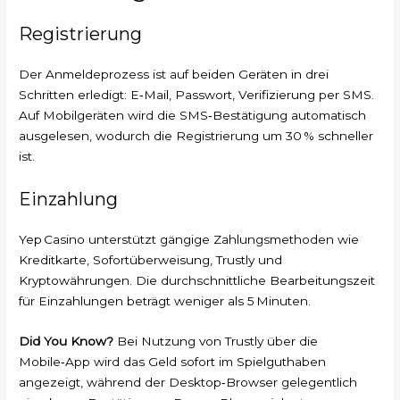
Registrierung
Der Anmeldeprozess ist auf beiden Geräten in drei
Schritten erledigt: E‑Mail, Passwort, Verifizierung per SMS.
Auf Mobilgeräten wird die SMS‑Bestätigung automatisch
ausgelesen, wodurch die Registrierung um 30 % schneller
ist.
Einzahlung
Yep Casino unterstützt gängige Zahlungsmethoden wie
Kreditkarte, Sofortüberweisung, Trustly und
Kryptowährungen. Die durchschnittliche Bearbeitungszeit
für Einzahlungen beträgt weniger als 5 Minuten.
Did You Know?
Bei Nutzung von Trustly über die
Mobile‑App wird das Geld sofort im Spielguthaben
angezeigt, während der Desktop‑Browser gelegentlich