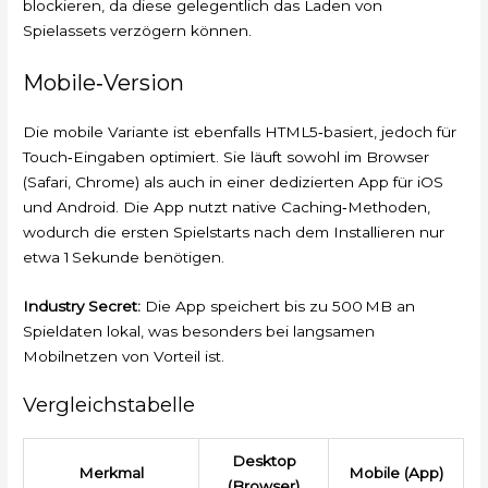
blockieren, da diese gelegentlich das Laden von
Spielassets verzögern können.
Mobile‑Version
Die mobile Variante ist ebenfalls HTML5‑basiert, jedoch für
Touch‑Eingaben optimiert. Sie läuft sowohl im Browser
(Safari, Chrome) als auch in einer dedizierten App für iOS
und Android. Die App nutzt native Caching‑Methoden,
wodurch die ersten Spielstarts nach dem Installieren nur
etwa 1 Sekunde benötigen.
Industry Secret:
Die App speichert bis zu 500 MB an
Spieldaten lokal, was besonders bei langsamen
Mobilnetzen von Vorteil ist.
Vergleichstabelle
Desktop
Merkmal
Mobile (App)
(Browser)