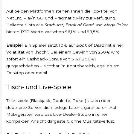
Auf beiden Plattformen stehen Ihnen die Top‑Titel von
NetEnt, Play’n GO und Pragmatic Play zur Verfügung.
Beliebte Slots wie
Starburst
,
Book of Dead
und
Mega Joker
bieten RTP‑Werte zwischen 96,1 % und 98,5 %.
Beispiel:
Ein Spieler setzt 10 € auf
Book of Dead
mit einer
Volatilität von „hoch“. Bei einem Gewinn von 250 € wird
sofort ein Cashback‑Bonus von 5 % (12,50 €)
gutgeschrieben – sichtbar im Kontobereich, egal ob am
Desktop oder mobil.
Tisch‑ und Live‑Spiele
Tischspiele (Blackjack, Roulette, Poker) laufen über
dedizierte Server, die niedrige Latenz garantieren. Auf
Mobilgeräten wird das Live‑Dealer‑Studio in einer
kompakten Ansicht dargestellt, ohne Qualitätsverlust.