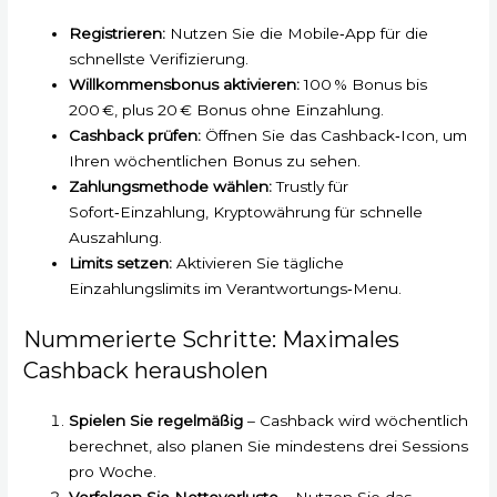
Registrieren:
Nutzen Sie die Mobile‑App für die
schnellste Verifizierung.
Willkommensbonus aktivieren:
100 % Bonus bis
200 €, plus 20 € Bonus ohne Einzahlung.
Cashback prüfen:
Öffnen Sie das Cashback‑Icon, um
Ihren wöchentlichen Bonus zu sehen.
Zahlungsmethode wählen:
Trustly für
Sofort‑Einzahlung, Kryptowährung für schnelle
Auszahlung.
Limits setzen:
Aktivieren Sie tägliche
Einzahlungslimits im Verantwortungs‑Menu.
Nummerierte Schritte: Maximales
Cashback herausholen
Spielen Sie regelmäßig
– Cashback wird wöchentlich
berechnet, also planen Sie mindestens drei Sessions
pro Woche.