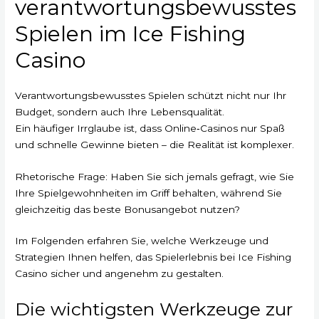
verantwortungsbewusstes
Spielen im Ice Fishing
Casino
Verantwortungsbewusstes Spielen schützt nicht nur Ihr
Budget, sondern auch Ihre Lebensqualität.
Ein häufiger Irrglaube ist, dass Online‑Casinos nur Spaß
und schnelle Gewinne bieten – die Realität ist komplexer.
Rhetorische Frage: Haben Sie sich jemals gefragt, wie Sie
Ihre Spielgewohnheiten im Griff behalten, während Sie
gleichzeitig das beste Bonusangebot nutzen?
Im Folgenden erfahren Sie, welche Werkzeuge und
Strategien Ihnen helfen, das Spielerlebnis bei Ice Fishing
Casino sicher und angenehm zu gestalten.
Die wichtigsten Werkzeuge zur