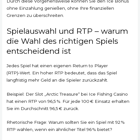
Durch diese Vorgehensweise können Sie den Ice Bonus
ohne Einzahlung genießen, ohne Ihre finanziellen
Grenzen zu überschreiten.
Spielauswahl und RTP – warum
die Wahl des richtigen Spiels
entscheidend ist
Jedes Spiel hat einen eigenen Return to Player
(RTP)‑Wert. Ein hoher RTP bedeutet, dass das Spiel
langfristig mehr Geld an die Spieler zurückzahlt.
Beispiel: Der Slot „Arctic Treasure“ bei Ice Fishing Casino
hat einen RTP von 96,5 %. Für jede 100 € Einsatz erhalten
Sie im Durchschnitt 96,5 € zurück.
Rhetorische Frage: Warum sollten Sie ein Spiel mit 92 %
RTP wählen, wenn ein ähnlicher Titel 96 % bietet?