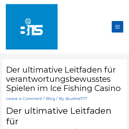
Skip
to
content
Main
Men
Der ultimative Leitfaden für
verantwortungsbewusstes
Spielen im Ice Fishing Casino
Leave a Comment
/
Blog
/ By
sbushra777
Der ultimative Leitfaden
für