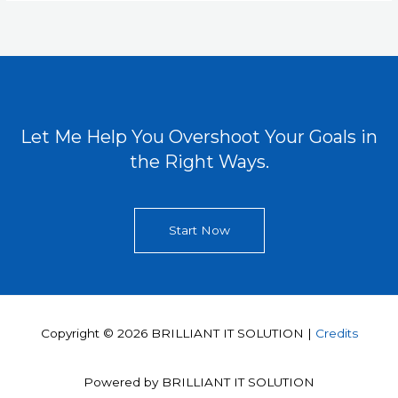
Let Me Help You Overshoot Your Goals in
the Right Ways.
Start Now
Copyright © 2026 BRILLIANT IT SOLUTION |
Credits
Powered by BRILLIANT IT SOLUTION