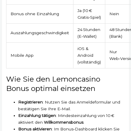
Ja (10 €
Bonus ohne Einzahlung
Nein
Gratis‑Spiel)
24 Stunden
48 Stunde
Auszahlungsgeschwindigkeit
(E‑Wallet)
(Bank)
iOS &
Nur
Mobile App
Android
Web‑Versi
(vollständig)
Wie Sie den Lemoncasino
Bonus optimal einsetzen
Registrieren
: Nutzen Sie das Anmeldeformular und
bestätigen Sie Ihre E‑Mail.
Einzahlung tätigen
: Mindesteinzahlung von 10 €
aktiviert den
Willkommensbonus
.
Bonus aktivieren
: Im Bonus‑Dashboard klicken Sie