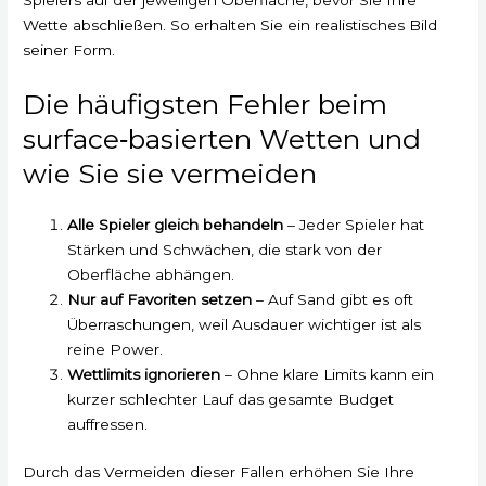
Spielers auf der jeweiligen Oberfläche, bevor Sie Ihre
Wette abschließen. So erhalten Sie ein realistisches Bild
seiner Form.
Die häufigsten Fehler beim
surface‑basierten Wetten und
wie Sie sie vermeiden
Alle Spieler gleich behandeln
– Jeder Spieler hat
Stärken und Schwächen, die stark von der
Oberfläche abhängen.
Nur auf Favoriten setzen
– Auf Sand gibt es oft
Überraschungen, weil Ausdauer wichtiger ist als
reine Power.
Wettlimits ignorieren
– Ohne klare Limits kann ein
kurzer schlechter Lauf das gesamte Budget
auffressen.
Durch das Vermeiden dieser Fallen erhöhen Sie Ihre