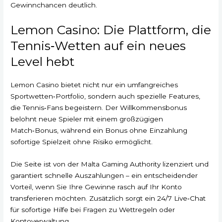
Gewinnchancen deutlich.
Lemon Casino: Die Plattform, die
Tennis‑Wetten auf ein neues
Level hebt
Lemon Casino bietet nicht nur ein umfangreiches
Sportwetten‑Portfolio, sondern auch spezielle Features,
die Tennis‑Fans begeistern. Der Willkommensbonus
belohnt neue Spieler mit einem großzügigen
Match‑Bonus, während ein Bonus ohne Einzahlung
sofortige Spielzeit ohne Risiko ermöglicht.
Die Seite ist von der Malta Gaming Authority lizenziert und
garantiert schnelle Auszahlungen – ein entscheidender
Vorteil, wenn Sie Ihre Gewinne rasch auf Ihr Konto
transferieren möchten. Zusätzlich sorgt ein 24/7 Live‑Chat
für sofortige Hilfe bei Fragen zu Wettregeln oder
Kontoverwaltung.