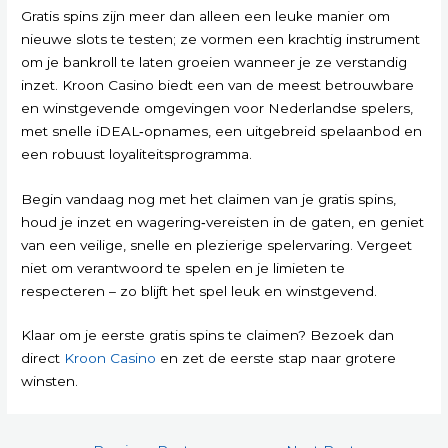
Gratis spins zijn meer dan alleen een leuke manier om
nieuwe slots te testen; ze vormen een krachtig instrument
om je bankroll te laten groeien wanneer je ze verstandig
inzet. Kroon Casino biedt een van de meest betrouwbare
en winstgevende omgevingen voor Nederlandse spelers,
met snelle iDEAL‑opnames, een uitgebreid spelaanbod en
een robuust loyaliteitsprogramma.
Begin vandaag nog met het claimen van je gratis spins,
houd je inzet en wagering‑vereisten in de gaten, en geniet
van een veilige, snelle en plezierige spelervaring. Vergeet
niet om verantwoord te spelen en je limieten te
respecteren – zo blijft het spel leuk en winstgevend.
Klaar om je eerste gratis spins te claimen? Bezoek dan
direct
Kroon Casino
en zet de eerste stap naar grotere
winsten.
Post