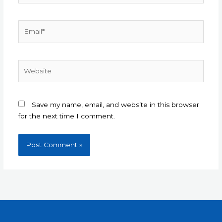
Email*
Website
Save my name, email, and website in this browser
for the next time I comment.