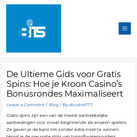
Skip
to
content
Main
Men
De Ultieme Gids voor Gratis
Spins: Hoe je Kroon Casino’s
Bonusrondes Maximaliseert
Leave a Comment
/
Blog
/ By
sbushra777
Gratis spins zijn een van de meest aantrekkelijke
aanbiedingen voor zowel beginnende als ervaren spelers.
Ze geven je de kans om zonder extra inzet te winnen,
terwijl je de nieuwste slots van topsoftwareproviders