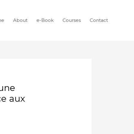
me
About
e-Book
Courses
Contact
 une
ce aux