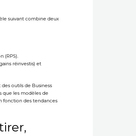
dèle suivant combine deux
on (RPS).
ins réinvestis) et
t des outils de Business
is que les modèles de
en fonction des tendances
irer,