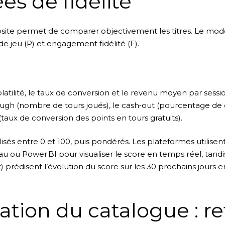
s de fidélité
site permet de comparer objectivement les titres. Le mo
e jeu (P) et engagement fidélité (F).
olatilité, le taux de conversion et le revenu moyen par sessi
ugh (nombre de tours joués), le cash‑out (pourcentage de ga
 (taux de conversion des points en tours gratuits).
isés entre 0 et 100, puis pondérés. Les plateformes utilisen
 ou Power BI pour visualiser le score en temps réel, tand
 prédisent l’évolution du score sur les 30 prochains jours 
ation du catalogue : ret