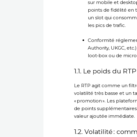
sur mobile et desktop
points de fidélité en
un slot qui consomme
les pics de trafic.
Conformité réglement
Authority, UKGC, etc.
loot‑box ou de micro‑
1.1. Le poids du RTP
Le RTP agit comme un filtre
volatilité très basse et un
« promotion ». Les plateform
de points supplémentaires 
valeur ajoutée immédiate.
1.2. Volatilité : co