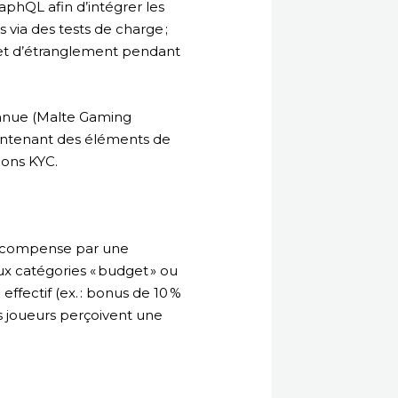
aphQL afin d’intégrer les
 via des tests de charge ;
let d’étranglement pendant
connue (Malte Gaming
 contenant des éléments de
ions KYC.
’il compense par une
ux catégories « budget » ou
effectif (ex. : bonus de 10 %
s joueurs perçoivent une