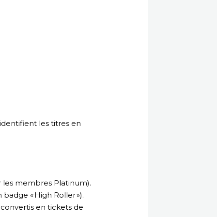
entifient les titres en
 les membres Platinum).
 badge « High Roller »).
 convertis en tickets de