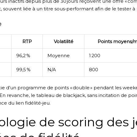
ueurs inactifs depuis plus de 30 jours reçoivent une offre « 
, souvent liée à un titre sous‑performant afin de le tester 
e
RTP
Volatilité
Points moyens/m
96,2 %
Moyenne
1 200
99,5 %
N/A
800
ie d’un programme de points « double » pendant les weeken
 En revanche, le tableau de blackjack, sans incitation de po
ce du lien fidélité‑jeu.
ologie de scoring des 