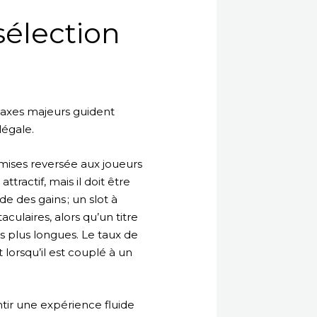
sélection
is axes majeurs guident
légale.
 mises reversée aux joueurs
ractif, mais il doit être
de des gains ; un slot à
ulaires, alors qu’un titre
ns plus longues. Le taux de
lorsqu’il est couplé à un
tir une expérience fluide