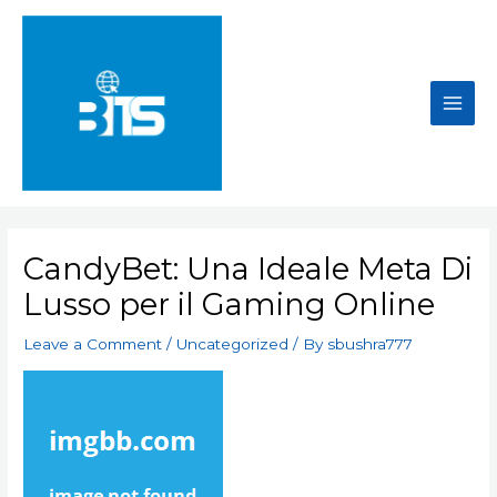
Skip
to
content
Main
Men
CandyBet: Una Ideale Meta Di
Lusso per il Gaming Online
Leave a Comment
/
Uncategorized
/ By
sbushra777