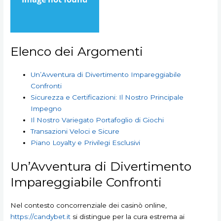
Elenco dei Argomenti
Un’Avventura di Divertimento Impareggiabile
Confronti
Sicurezza e Certificazioni: Il Nostro Principale
Impegno
Il Nostro Variegato Portafoglio di Giochi
Transazioni Veloci e Sicure
Piano Loyalty e Privilegi Esclusivi
Un’Avventura di Divertimento
Impareggiabile Confronti
Nel contesto concorrenziale dei casinò online,
https://candybet.it
si distingue per la cura estrema ai