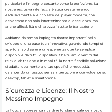
particolari e l’impegno costante verso la perfezione. La
nostra esclusiva interfaccia è stata creata mirando
esclusivamente alle richieste dei player moderni, che
desiderano non solo intrattenimento di eccellenza, ma
anche affidabilità e chiarezza in tutte le transazione.
Abbiamo da tempo impiegato risorse importanti nello
sviluppo di una base tech innovativa, garantendo tempi di
apertura rapidissimi e un’esperienza utente semplice
disponibile da tutti i dispositivo. Che tu ami divertirti dal
relax di abitazione o in mobilità, la nostra flessibile soluzione
si adatta idealmente alle tue specifiche necessità,
garantendo un vissuto senza interruzioni e coinvolgente su
desktop, tablet e smartphone.
Sicurezza e Licenze: Il Nostro
Massimo Impegno
La fiducia rappresenta il cardine fondamentale del nostro