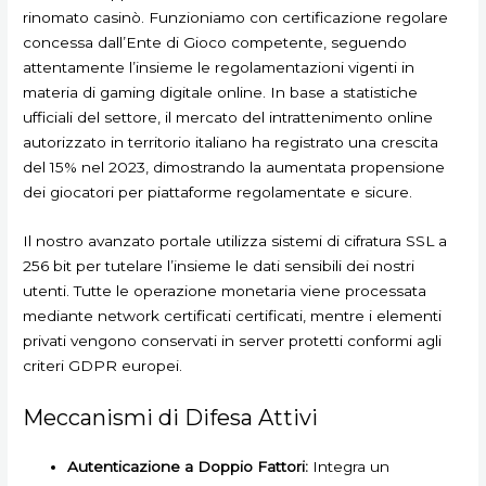
rinomato casinò. Funzioniamo con certificazione regolare
concessa dall’Ente di Gioco competente, seguendo
attentamente l’insieme le regolamentazioni vigenti in
materia di gaming digitale online. In base a statistiche
ufficiali del settore, il mercato del intrattenimento online
autorizzato in territorio italiano ha registrato una crescita
del 15% nel 2023, dimostrando la aumentata propensione
dei giocatori per piattaforme regolamentate e sicure.
Il nostro avanzato portale utilizza sistemi di cifratura SSL a
256 bit per tutelare l’insieme le dati sensibili dei nostri
utenti. Tutte le operazione monetaria viene processata
mediante network certificati certificati, mentre i elementi
privati vengono conservati in server protetti conformi agli
criteri GDPR europei.
Meccanismi di Difesa Attivi
Autenticazione a Doppio Fattori:
Integra un