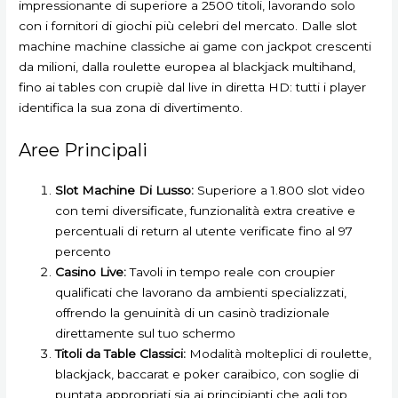
impressionante di superiore a 2500 titoli, lavorando solo
con i fornitori di giochi più celebri del mercato. Dalle slot
machine machine classiche ai game con jackpot crescenti
da milioni, dalla roulette europea al blackjack multihand,
fino ai tables con crupiè dal live in diretta HD: tutti i player
identifica la sua zona di divertimento.
Aree Principali
Slot Machine Di Lusso:
Superiore a 1.800 slot video
con temi diversificate, funzionalità extra creative e
percentuali di return al utente verificate fino al 97
percento
Casino Live:
Tavoli in tempo reale con croupier
qualificati che lavorano da ambienti specializzati,
offrendo la genuinità di un casinò tradizionale
direttamente sul tuo schermo
Titoli da Table Classici:
Modalità molteplici di roulette,
blackjack, baccarat e poker caraibico, con soglie di
puntata appropriati sia ai principianti che agli top