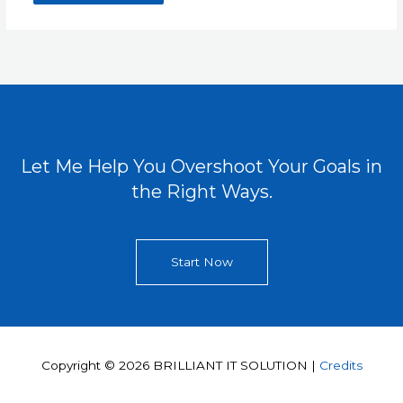
Let Me Help You Overshoot Your Goals in
the Right Ways.
Start Now
Copyright © 2026 BRILLIANT IT SOLUTION |
Credits