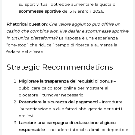
su sport virtuali potrebbe aumentare la quota di
scommesse sportive
del 5 % entro il 2026.
Rhetorical question:
Che valore aggiunto può offrire un
casinò che combina slot, live dealer e scommesse sportive
in un’unica piattaforma?
La risposta è una esperienza
“one‑stop” che riduce il tempo di ricerca e aumenta la
fedeltà del cliente.
Strategic Recommendations
Migliorare la trasparenza dei requisiti di bonus
–
pubblicare calcolatori online per mostrare al
giocatore il turnover necessario.
Potenziare la sicurezza dei pagamenti
– introdurre
l’autenticazione a due fattori obbligatoria per tutti i
prelievi.
Lanciare una campagna di educazione al gioco
responsabile
– includere tutorial su limiti di deposito e