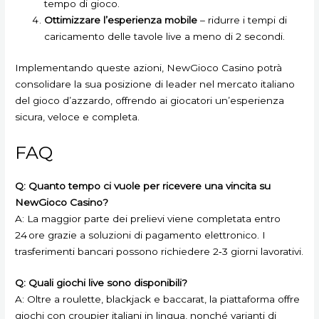
tempo di gioco.
Ottimizzare l’esperienza mobile
– ridurre i tempi di
caricamento delle tavole live a meno di 2 secondi.
Implementando queste azioni, NewGioco Casino potrà
consolidare la sua posizione di leader nel mercato italiano
del gioco d’azzardo, offrendo ai giocatori un’esperienza
sicura, veloce e completa.
FAQ
Q: Quanto tempo ci vuole per ricevere una vincita su
NewGioco Casino?
A: La maggior parte dei prelievi viene completata entro
24 ore grazie a soluzioni di pagamento elettronico. I
trasferimenti bancari possono richiedere 2‑3 giorni lavorativi.
Q: Quali giochi live sono disponibili?
A: Oltre a roulette, blackjack e baccarat, la piattaforma offre
giochi con croupier italiani in lingua, nonché varianti di