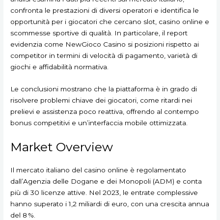
confronta le prestazioni di diversi operatori e identifica le
opportunità per i giocatori che cercano slot, casino online e
scommesse sportive di qualità. In particolare, il report
evidenzia come NewGioco Casino si posizioni rispetto ai
competitor in termini di velocità di pagamento, varietà di
giochi e affidabilità normativa.
Le conclusioni mostrano che la piattaforma è in grado di
risolvere problemi chiave dei giocatori, come ritardi nei
prelievi e assistenza poco reattiva, offrendo al contempo
bonus competitivi e un’interfaccia mobile ottimizzata.
Market Overview
Il mercato italiano del casino online è regolamentato
dall’Agenzia delle Dogane e dei Monopoli (ADM) e conta
più di 30 licenze attive. Nel 2023, le entrate complessive
hanno superato i 1,2 miliardi di euro, con una crescita annua
del 8 %.