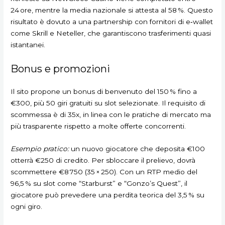
24 ore, mentre la media nazionale si attesta al 58 %. Questo
risultato è dovuto a una partnership con fornitori di e‑wallet
come Skrill e Neteller, che garantiscono trasferimenti quasi
istantanei.
Bonus e promozioni
Il sito propone un bonus di benvenuto del 150 % fino a
€300, più 50 giri gratuiti su slot selezionate. Il requisito di
scommessa è di 35x, in linea con le pratiche di mercato ma
più trasparente rispetto a molte offerte concorrenti.
Esempio pratico:
un nuovo giocatore che deposita €100
otterrà €250 di credito. Per sbloccare il prelievo, dovrà
scommettere €8 750 (35 × 250). Con un RTP medio del
96,5 % su slot come “Starburst” e “Gonzo’s Quest”, il
giocatore può prevedere una perdita teorica del 3,5 % su
ogni giro.