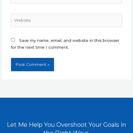
Website
Save my name, email, and website in this browser
for the next time I comment.
Let Me Help You Overshoot Your Goals in