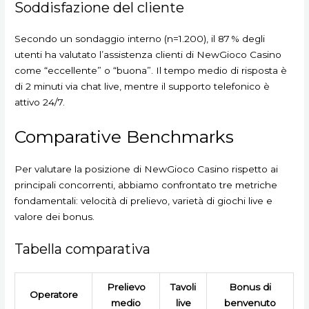
Soddisfazione del cliente
Secondo un sondaggio interno (n=1.200), il 87 % degli
utenti ha valutato l’assistenza clienti di NewGioco Casino
come “eccellente” o “buona”. Il tempo medio di risposta è
di 2 minuti via chat live, mentre il supporto telefonico è
attivo 24/7.
Comparative Benchmarks
Per valutare la posizione di NewGioco Casino rispetto ai
principali concorrenti, abbiamo confrontato tre metriche
fondamentali: velocità di prelievo, varietà di giochi live e
valore dei bonus.
Tabella comparativa
Prelievo
Tavoli
Bonus di
Operatore
medio
live
benvenuto