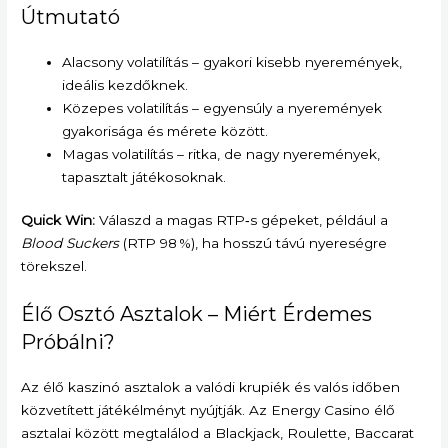
Útmutató
Alacsony volatilítás – gyakori kisebb nyeremények,
ideális kezdőknek.
Közepes volatilítás – egyensúly a nyeremények
gyakorisága és mérete között.
Magas volatilítás – ritka, de nagy nyeremények,
tapasztalt játékosoknak.
Quick Win:
Válaszd a magas RTP‑s gépeket, például a
Blood Suckers
(RTP 98 %), ha hosszú távú nyereségre
törekszel.
Élő Osztó Asztalok – Miért Érdemes
Próbálni?
Az élő kaszinó asztalok a valódi krupiék és valós időben
közvetített játékélményt nyújtják. Az Energy Casino élő
asztalai között megtalálod a Blackjack, Roulette, Baccarat