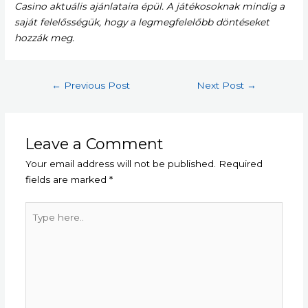
Casino aktuális ajánlataira épül. A játékosoknak mindig a
saját felelősségük, hogy a legmegfelelőbb döntéseket
hozzák meg.
Post
←
Previous Post
Next Post
→
navigation
Leave a Comment
Your email address will not be published.
Required
fields are marked
*
Type
here..