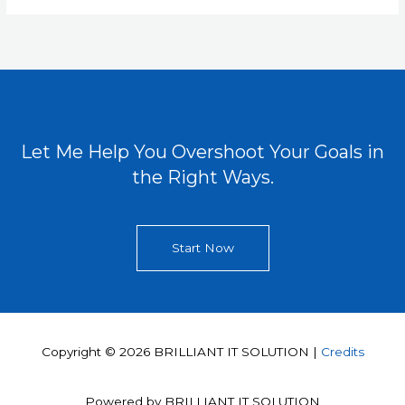
Let Me Help You Overshoot Your Goals in
the Right Ways.
Start Now
Copyright © 2026 BRILLIANT IT SOLUTION |
Credits
Powered by BRILLIANT IT SOLUTION