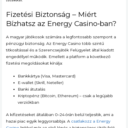
tétekkel.
Fizetési Biztonság – Miért
Bízhatsz az Energy Casino‑ban?
A magyar játékosok számára a legfontosabb szempont a
pénzügyi biztonság. Az Energy Casino több szintű
titkosítással és a Szerencsejáték Felügyelet által kiadott
engedéllyel működik. Emellett a platform a következő
fizetési megoldásokat kínálja:
Bankkártya (Visa, Mastercard)
E‑wallet (Skrill, Neteller)
Banki átutalás
Kriptopénz (Bitcoin, Ethereum) – csak a legújabb
verziókban
A kifizetéseket általában 0–24 órán belül teljesítik, ami a
hazai piac egyik leggyorsabbja. A
csatlakozz a Energy
Casino
linkkel már az első lépés a biztonságos játék felé