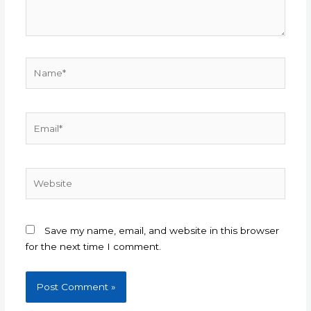
Name*
Email*
Website
Save my name, email, and website in this browser
for the next time I comment.