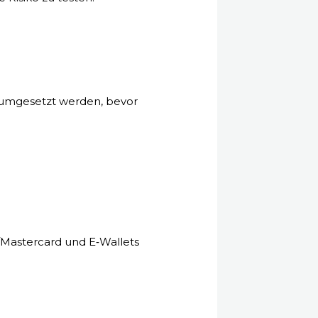
 umgesetzt werden, bevor
/Mastercard und E‑Wallets