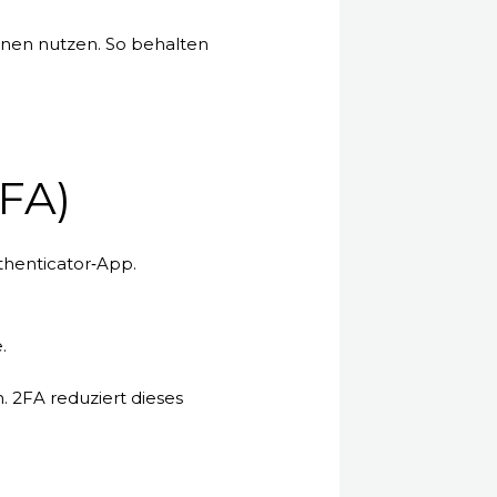
ionen nutzen. So behalten
2FA)
thenticator‑App.
.
 2FA reduziert dieses