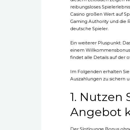
reibungsloses Spielerlebni
Casino großen Wert auf Sp
Gaming Authority und die R
deutsche Spieler.
Ein weiterer Pluspunkt: Das
einem Willkommensbonus s
findet alle Details auf der of
Im Folgenden erhalten Sie 
Auszahlungen zu sichern u
1. Nutzen
Angebot 
Der Slotlounge Bonus ohne 