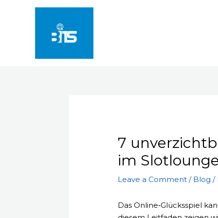
Skip
to
content
7 unverzichtb
im Slotlounge
Leave a Comment
/
Blog
/
Das Online‑Glücksspiel ka
diesem Leitfaden zeigen w