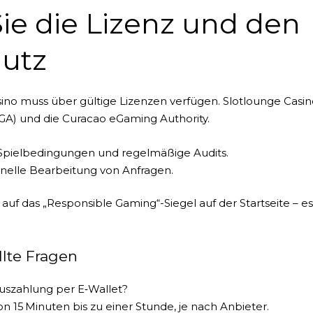
Sie die Lizenz und den
hutz
no muss über gültige Lizenzen verfügen. Slotlounge Casino 
GA) und die Curacao eGaming Authority.
 Spielbedingungen und regelmäßige Audits.
hnelle Bearbeitung von Anfragen.
 auf das „Responsible Gaming“-Siegel auf der Startseite – es 
llte Fragen
Auszahlung per E‑Wallet?
on 15 Minuten bis zu einer Stunde, je nach Anbieter.