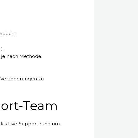
jedoch:
).
t je nach Methode.
re Verzögerungen zu
port-Team
das Live‑Support rund um