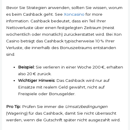
Bevor Sie Strategien anwenden, sollten Sie wissen, worum
es beim Cashback geht. See
Xoncasino
for more
information. Cashback bedeutet, dass ein Teil Ihrer
Nettoverluste über einen festgelegten Zeitraum (meist
wöchentlich oder monatlich) zurückerstattet wird. Bei Xon
Casino beträgt das Cashback typischerweise 10 % Ihrer
Verluste, die innerhalb des Bonuszeitraums entstanden
sind.
Beispiel:
Sie verlieren in einer Woche 200 €, erhalten
also 20 € zurück.
Wichtiger Hinweis:
Das Cashback wird nur auf
Einsätze mit realem Geld gewährt, nicht auf
Freispiele oder Bonusgelder.
Pro Tip:
Prüfen Sie immer die
Umsatzbedingungen
(Wagering) für das Cashback, damit Sie nicht überrascht
werden, wenn die Gutschrift später nicht ausgezahlt wird.