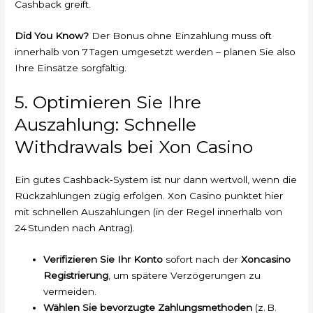
Cashback greift.
Did You Know?
Der Bonus ohne Einzahlung muss oft
innerhalb von 7 Tagen umgesetzt werden – planen Sie also
Ihre Einsätze sorgfältig.
5. Optimieren Sie Ihre
Auszahlung: Schnelle
Withdrawals bei Xon Casino
Ein gutes Cashback‑System ist nur dann wertvoll, wenn die
Rückzahlungen zügig erfolgen. Xon Casino punktet hier
mit schnellen Auszahlungen (in der Regel innerhalb von
24 Stunden nach Antrag).
Verifizieren Sie Ihr Konto
sofort nach der
Xoncasino
Registrierung
, um spätere Verzögerungen zu
vermeiden.
Wählen Sie bevorzugte Zahlungsmethoden
(z. B.