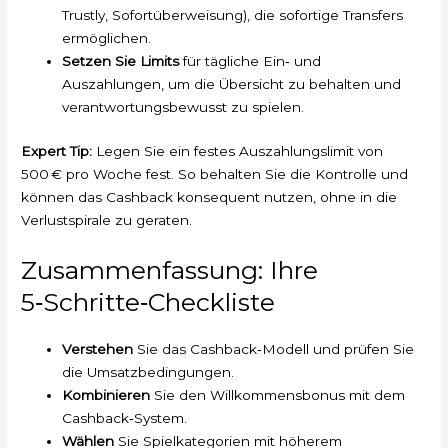
Trustly, Sofortüberweisung), die sofortige Transfers
ermöglichen.
Setzen Sie Limits
für tägliche Ein‑ und
Auszahlungen, um die Übersicht zu behalten und
verantwortungsbewusst zu spielen.
Expert Tip:
Legen Sie ein festes Auszahlungslimit von
500 € pro Woche fest. So behalten Sie die Kontrolle und
können das Cashback konsequent nutzen, ohne in die
Verlustspirale zu geraten.
Zusammenfassung: Ihre
5‑Schritte‑Checkliste
Verstehen
Sie das Cashback‑Modell und prüfen Sie
die Umsatzbedingungen.
Kombinieren
Sie den Willkommensbonus mit dem
Cashback‑System.
Wählen
Sie Spielkategorien mit höherem