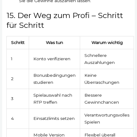
Sie die Gewinne auszahlen lassen.
15. Der Weg zum Profi – Schritt
für Schritt
Schritt
Was tun
Warum wichtig
Schnellere
1
Konto verifizieren
Auszahlungen
Bonusbedingungen
Keine
2
studieren
Überraschungen
Spielauswahl nach
Bessere
3
RTP treffen
Gewinnchancen
Verantwortungsvolles
4
Einsatzlimits setzen
Spielen
Mobile Version
Flexibel überall