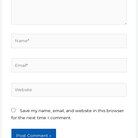
Name*
Email*
Website
Save my name, email, and website in this browser
for the next time I comment.