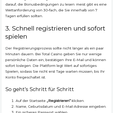
darauf, die Bonusbedingungen zu lesen: meist gibt es eine
Wettanforderung von 30‑fach, die Sie innerhalb von 7
Tagen erfüllen sollten.
3. Schnell registrieren und sofort
spielen
Der Registrierungsprozess sollte nicht länger als ein paar
Minuten dauern. Bei Total Casino geben Sie nur wenige
persönliche Daten ein, bestätigen Ihre E‑Mail und können
sofort loslegen. Die Plattform legt Wert auf sofortiges
Spielen, sodass Sie nicht erst Tage warten müssen, bis Ihr
Konto freigeschaltet ist.
So geht’s Schritt für Schritt
Auf der Startseite
„Registrieren“
klicken.
Name, Geburtsdatum und E‑Mail-Adresse eingeben.
Ein sicheres Passwort wählen.