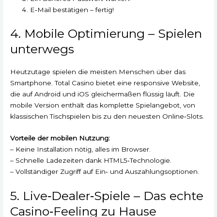
E‑Mail bestätigen – fertig!
4. Mobile Optimierung – Spielen
unterwegs
Heutzutage spielen die meisten Menschen über das
Smartphone. Total Casino bietet eine responsive Website,
die auf Android und iOS gleichermaßen flüssig läuft. Die
mobile Version enthält das komplette Spielangebot, von
klassischen Tischspielen bis zu den neuesten Online‑Slots.
Vorteile der mobilen Nutzung:
– Keine Installation nötig, alles im Browser.
– Schnelle Ladezeiten dank HTML5‑Technologie.
– Vollständiger Zugriff auf Ein‑ und Auszahlungsoptionen.
5. Live‑Dealer‑Spiele – Das echte
Casino‑Feeling zu Hause