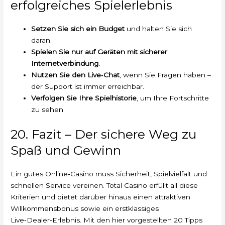
erfolgreiches Spielerlebnis
Setzen Sie sich ein Budget
und halten Sie sich
daran.
Spielen Sie nur auf Geräten mit sicherer
Internetverbindung.
Nutzen Sie den Live‑Chat
, wenn Sie Fragen haben –
der Support ist immer erreichbar.
Verfolgen Sie Ihre Spielhistorie
, um Ihre Fortschritte
zu sehen.
20. Fazit – Der sichere Weg zu
Spaß und Gewinn
Ein gutes Online‑Casino muss Sicherheit, Spielvielfalt und
schnellen Service vereinen. Total Casino erfüllt all diese
Kriterien und bietet darüber hinaus einen attraktiven
Willkommensbonus sowie ein erstklassiges
Live‑Dealer‑Erlebnis. Mit den hier vorgestellten 20 Tipps