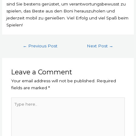
sind Sie bestens gerüstet, um verantwortungsbewusst zu
spielen, das Beste aus den Boni herauszuholen und
jederzeit mobil zu genießen. Viel Erfolg und viel Spaß beim
Spielen!
Post
←
Previous Post
Next Post
→
navigation
Leave a Comment
Your email address will not be published.
Required
fields are marked
*
Type
here..