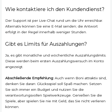
Wie kontaktiere ich den Kundendienst?
Der Support ist per Live-Chat rund um die Uhr erreichbar.
Alternativ können Sie eine E-Mail senden; die Antwort
erfolgt in der Regel innerhalb weniger Stunden.
Gibt es Limits für Auszahlungen?
Ja, es gibt monatliche und wöchentliche Auszahlungslimits.
Diese werden beim ersten Auszahlungsversuch im Konto
angezeigt.
Abschließende Empfehlung:
Auch wenn Boni attraktiv sind,
denken Sie daran: Glücksspiel soll Spaß machen. Setzen
Sie sich immer ein Budget und nutzen Sie die
verantwortungsvollen Spielwerkzeuge. Genießen Sie die
Spiele, aber spielen Sie nie mit Geld, das Sie nicht verlieren
können.