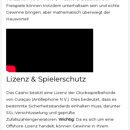
Freispiele können trotzdem unterhaltsam sein und echte
Gewinne bringen, aber mathematisch überwiegt der
Hausvorteil.
Lizenz & Spielerschutz
Das Casino besitzt eine Lizenz der Glücksspielbehörde
von Curaçao (Antillephone N.V.). Dies bedeutet, dass es
bestimmte Sicherheitsstandards einhalten muss, darunter
SSL-Verschlüsselung und geprüfte
Zufallszahlengeneratoren.
Wichtig:
Da es sich um eine
Offshore-Lizenz handelt, können Gewinne in Ihrem