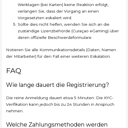
Werktagen (bei Karten) keine Reaktion erfolgt,
verlangen Sie, dass der Vorgang an einen
Vorgesetzten eskaliert wird.
Sollte dies nicht helfen, wenden Sie sich an die
zuständige Lizenzbehörde (Curaçao eGaming) über
deren offizielle Beschwerdeformulare.
Notieren Sie alle Kommunikationsdetails (Daten, Namen
der Mitarbeiter) für den Fall einer weiteren Eskalation.
FAQ
Wie lange dauert die Registrierung?
Die reine Anmeldung dauert etwa 5 Minuten. Die KYC-
Verifikation kann jedoch bis zu 24 Stunden in Anspruch
nehmen.
Welche Zahlungsmethoden werden