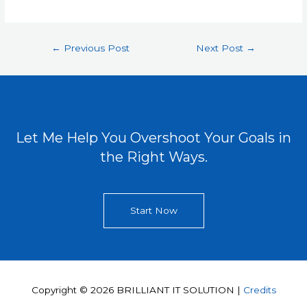
Post
←
Previous Post
Next Post
→
navigation
Let Me Help You Overshoot Your Goals in
the Right Ways.
Start Now
Copyright © 2026 BRILLIANT IT SOLUTION |
Credits