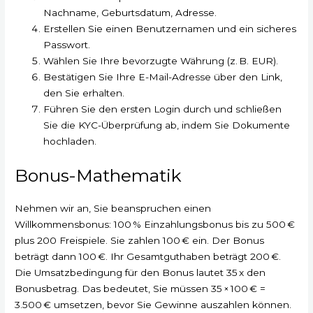
Nachname, Geburtsdatum, Adresse.
Erstellen Sie einen Benutzernamen und ein sicheres
Passwort.
Wählen Sie Ihre bevorzugte Währung (z. B. EUR).
Bestätigen Sie Ihre E-Mail-Adresse über den Link,
den Sie erhalten.
Führen Sie den ersten Login durch und schließen
Sie die KYC-Überprüfung ab, indem Sie Dokumente
hochladen.
Bonus-Mathematik
Nehmen wir an, Sie beanspruchen einen
Willkommensbonus: 100 % Einzahlungsbonus bis zu 500 €
plus 200 Freispiele. Sie zahlen 100 € ein. Der Bonus
beträgt dann 100 €. Ihr Gesamtguthaben beträgt 200 €.
Die Umsatzbedingung für den Bonus lautet 35 x den
Bonusbetrag. Das bedeutet, Sie müssen 35 × 100 € =
3.500 € umsetzen, bevor Sie Gewinne auszahlen können.