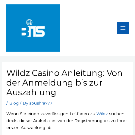
Skip
to
content
Main
Men
Wildz Casino Anleitung: Von
der Anmeldung bis zur
Auszahlung
/
Blog
/ By
sbushra777
Wenn Sie einen zuverlässigen Leitfaden zu
Wildz
suchen,
deckt dieser Artikel alles von der Registrierung bis zu Ihrer
ersten Auszahlung ab.