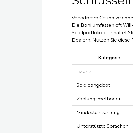
Schlüssel
Vegadream Casino zeichnet
Die Boni umfassen oft Wil
Spielportfolio beinhaltet S
Dealern. Nutzen Sie diese 
Kategorie
Lizenz
Spieleangebot
Zahlungsmethoden
Mindesteinzahlung
Unterstützte Sprachen