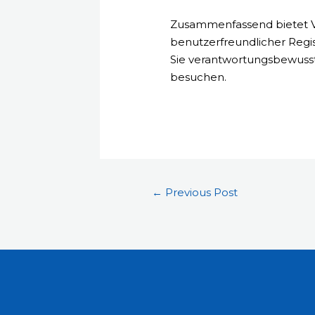
Zusammenfassend bietet Ve
benutzerfreundlicher Regis
Sie verantwortungsbewusst
besuchen.
Post
←
Previous Post
navigation