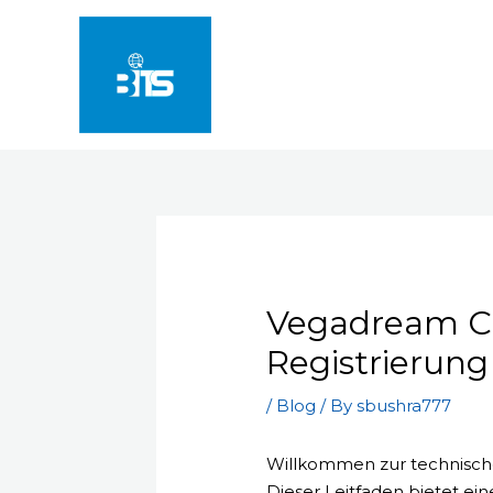
Skip
to
content
Vegadream Ca
Registrierung
/
Blog
/ By
sbushra777
Willkommen zur technische
Dieser Leitfaden bietet ei