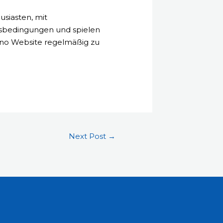
siasten, mit
nusbedingungen und spielen
ino Website regelmäßig zu
Next Post
→