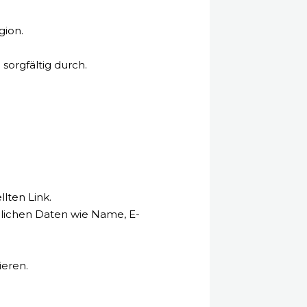
gion.
orgfältig durch.
lten Link.
önlichen Daten wie Name, E-
ieren.