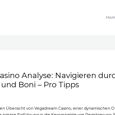
Ho
sino Analyse: Navigieren dur
 und Boni – Pro Tipps
n Übersicht von Vegadream Casino, einer dynamischen Onl
ne präzise Einführung in die Kernaspekte wie Registrierun