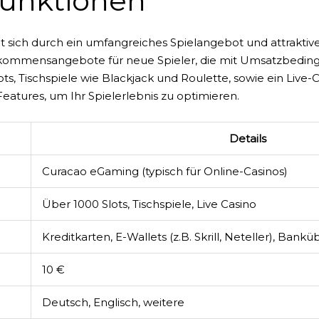
funktionen
 sich durch ein umfangreiches Spielangebot und attrakt
lkommensangebote für neue Spieler, die mit Umsatzbeding
lots, Tischspiele wie Blackjack und Roulette, sowie ein Live-
Features, um Ihr Spielerlebnis zu optimieren.
Details
Curacao eGaming (typisch für Online-Casinos)
Über 1000 Slots, Tischspiele, Live Casino
Kreditkarten, E-Wallets (z.B. Skrill, Neteller), Ban
10 €
Deutsch, Englisch, weitere