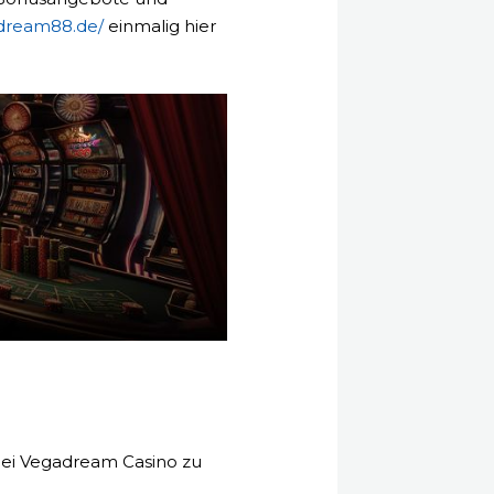
adream88.de/
einmalig hier
 bei Vegadream Casino zu