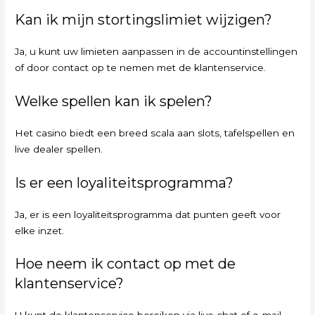
Kan ik mijn stortingslimiet wijzigen?
Ja, u kunt uw limieten aanpassen in de accountinstellingen
of door contact op te nemen met de klantenservice.
Welke spellen kan ik spelen?
Het casino biedt een breed scala aan slots, tafelspellen en
live dealer spellen.
Is er een loyaliteitsprogramma?
Ja, er is een loyaliteitsprogramma dat punten geeft voor
elke inzet.
Hoe neem ik contact op met de
klantenservice?