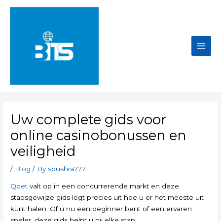
Skip
to
content
Main
Men
Uw complete gids voor
online casinobonussen en
veiligheid
/
Blog
/ By
sbushra777
Qbet
valt op in een concurrerende markt en deze
stapsgewijze gids legt precies uit hoe u er het meeste uit
kunt halen. Of u nu een beginner bent of een ervaren
speler, deze gids helpt u bij elke stap.