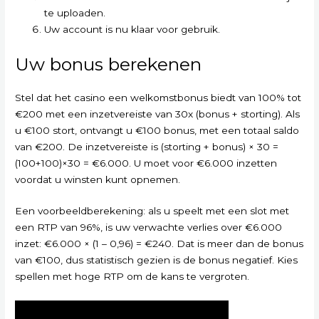
te uploaden.
Uw account is nu klaar voor gebruik.
Uw bonus berekenen
Stel dat het casino een welkomstbonus biedt van 100% tot
€200 met een inzetvereiste van 30x (bonus + storting). Als
u €100 stort, ontvangt u €100 bonus, met een totaal saldo
van €200. De inzetvereiste is (storting + bonus) × 30 =
(100+100)×30 = €6.000. U moet voor €6.000 inzetten
voordat u winsten kunt opnemen.
Een voorbeeldberekening: als u speelt met een slot met
een RTP van 96%, is uw verwachte verlies over €6.000
inzet: €6.000 × (1 – 0,96) = €240. Dat is meer dan de bonus
van €100, dus statistisch gezien is de bonus negatief. Kies
spellen met hoge RTP om de kans te vergroten.