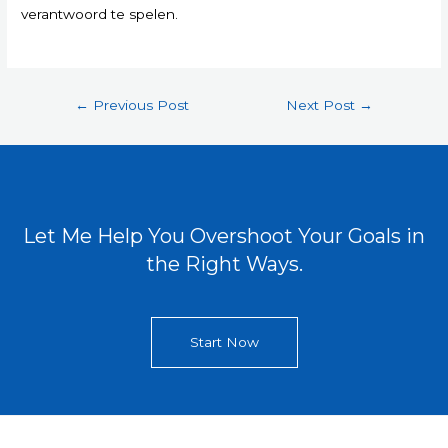
verantwoord te spelen.
Post
←
Previous Post
Next Post
→
navigation
Let Me Help You Overshoot Your Goals in
the Right Ways.
Start Now