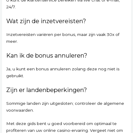
U kunt de klantenservice bereiken via live chat of e-mail,
24/7.
Wat zijn de inzetvereisten?
Inzetvereisten variëren per bonus, maar zijn vaak 30x of
meer.
Kan ik de bonus annuleren?
Ja, u kunt een bonus annuleren zolang deze nog niet is
gebruikt.
Zijn er landenbeperkingen?
Sommige landen zijn uitgesloten; controleer de algemene
voorwaarden.
Met deze gids bent u goed voorbereid om optimaal te
profiteren van uw online casino-ervaring. Vergeet niet om