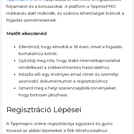
folyamatot és a bónuszokat. A platform a TippmixPRO
márkanév alatt működik, és számos lehetőséget biztosít a
fogadás szerelmeseinek.
Mielőtt elkezdenéd:
Ellenőrizd, hogy elmúltál-e 18 éves, mivel a fogadás
korhatárhoz kötött.
Győződj meg róla, hogy stabil internetkapcsolattal
rendelkezel a zökkenőmentes használathoz.
Készíts elő egy érvényes email címet és személyi
azonosító dokumentumot a regisztrációhoz.
Ismerd meg a helyi szerencsejáték-törvényeket,
hogy biztosan játszhass.
Regisztráció Lépései
A Tippmixpro online regisztrációja egyszerű és gyors.
Kövesd az alábbi lépéseket a fiók létrehozásához: