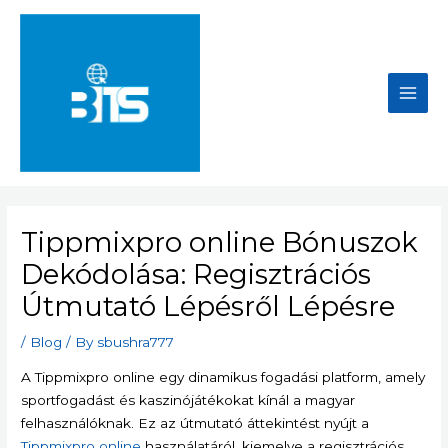
Skip
to
content
Main
Men
Tippmixpro online Bónuszok
Dekódolása: Regisztrációs
Útmutató Lépésről Lépésre
/
Blog
/ By
sbushra777
A Tippmixpro online egy dinamikus fogadási platform, amely
sportfogadást és kaszinójátékokat kínál a magyar
felhasználóknak. Ez az útmutató áttekintést nyújt a
Tippmixpro online
használatáról, kiemelve a regisztrációs