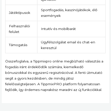
Sportfogadás, kaszinójátékok, élő
Játéktípusok
események
Felhasználói
Intuitív és mobilbarát
felület
Ügyfélszolgálat email és chat-en
Támogatás
keresztül
Összefoglalva, a Tippmixpro online megbízható választás a
fogadás iránt érdeklődők számára, kiemelkedő
bónuszokkal és egyszerű regisztrációval. A fenti útmutató
segít a gyors kezdésben, de mindig játsz
felelősségteljesen. A TippmixPRO platform folyamatosan
fejlődik, így érdemes naprakész maradni az új funkciókkal.
Post