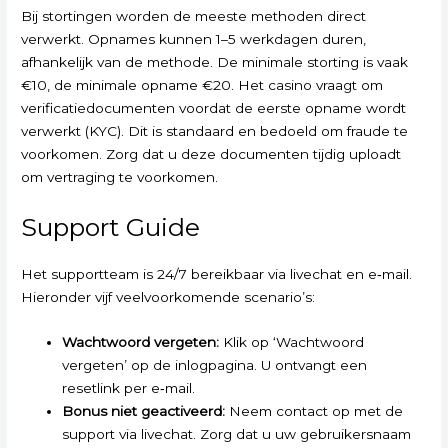
Bij stortingen worden de meeste methoden direct
verwerkt. Opnames kunnen 1–5 werkdagen duren,
afhankelijk van de methode. De minimale storting is vaak
€10, de minimale opname €20. Het casino vraagt om
verificatiedocumenten voordat de eerste opname wordt
verwerkt (KYC). Dit is standaard en bedoeld om fraude te
voorkomen. Zorg dat u deze documenten tijdig uploadt
om vertraging te voorkomen.
Support Guide
Het supportteam is 24/7 bereikbaar via livechat en e‑mail.
Hieronder vijf veelvoorkomende scenario’s:
Wachtwoord vergeten:
Klik op ‘Wachtwoord
vergeten’ op de inlogpagina. U ontvangt een
resetlink per e‑mail.
Bonus niet geactiveerd:
Neem contact op met de
support via livechat. Zorg dat u uw gebruikersnaam