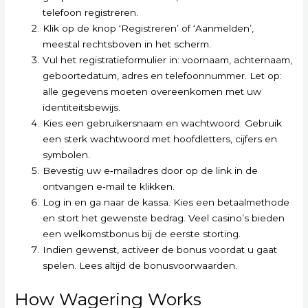
telefoon registreren.
Klik op de knop ‘Registreren’ of ‘Aanmelden’,
meestal rechtsboven in het scherm.
Vul het registratieformulier in: voornaam, achternaam,
geboortedatum, adres en telefoonnummer. Let op:
alle gegevens moeten overeenkomen met uw
identiteitsbewijs.
Kies een gebruikersnaam en wachtwoord. Gebruik
een sterk wachtwoord met hoofdletters, cijfers en
symbolen.
Bevestig uw e‑mailadres door op de link in de
ontvangen e‑mail te klikken.
Log in en ga naar de kassa. Kies een betaalmethode
en stort het gewenste bedrag. Veel casino’s bieden
een welkomstbonus bij de eerste storting.
Indien gewenst, activeer de bonus voordat u gaat
spelen. Lees altijd de bonusvoorwaarden.
How Wagering Works