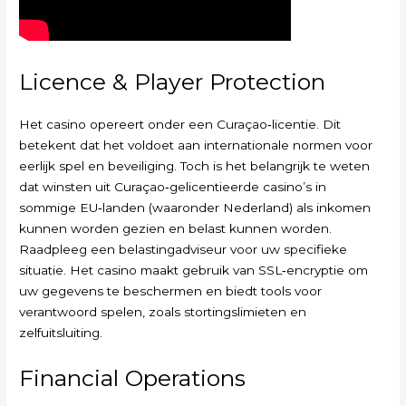
Licence & Player Protection
Het casino opereert onder een Curaçao‑licentie. Dit
betekent dat het voldoet aan internationale normen voor
eerlijk spel en beveiliging. Toch is het belangrijk te weten
dat winsten uit Curaçao‑gelicentieerde casino’s in
sommige EU‑landen (waaronder Nederland) als inkomen
kunnen worden gezien en belast kunnen worden.
Raadpleeg een belastingadviseur voor uw specifieke
situatie. Het casino maakt gebruik van SSL‑encryptie om
uw gegevens te beschermen en biedt tools voor
verantwoord spelen, zoals stortingslimieten en
zelfuitsluiting.
Financial Operations