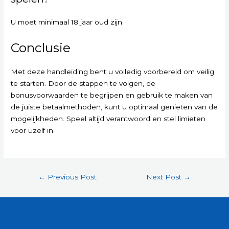
U moet minimaal 18 jaar oud zijn.
Conclusie
Met deze handleiding bent u volledig voorbereid om veilig
te starten. Door de stappen te volgen, de
bonusvoorwaarden te begrijpen en gebruik te maken van
de juiste betaalmethoden, kunt u optimaal genieten van de
mogelijkheden. Speel altijd verantwoord en stel limieten
voor uzelf in.
Post
←
Previous Post
Next Post
→
navigation